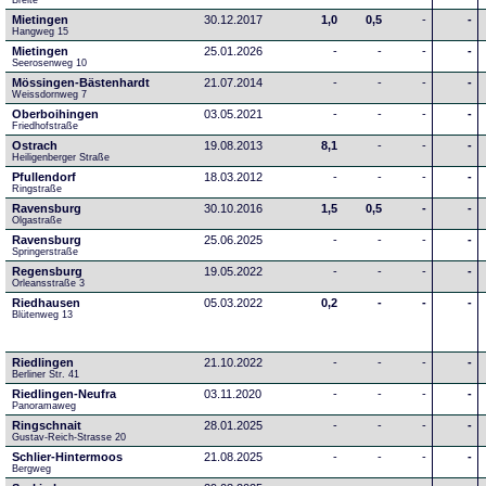
Breite 
Mietingen
30.12.2017
1,0
0,5
-
-
Hangweg 15
Mietingen
25.01.2026
-
-
-
-
Seerosenweg 10
Mössingen-Bästenhardt
21.07.2014
-
-
-
-
Weissdornweg 7
Oberboihingen
03.05.2021
-
-
-
-
Friedhofstraße
Ostrach
19.08.2013
8,1
-
-
-
Heiligenberger Straße
Pfullendorf
18.03.2012
-
-
-
-
Ringstraße 
Ravensburg
30.10.2016
1,5
0,5
-
-
Olgastraße
Ravensburg
25.06.2025
-
-
-
-
Springerstraße
Regensburg
19.05.2022
-
-
-
-
Orleansstraße 3
Riedhausen
05.03.2022
0,2
-
-
-
Blütenweg 13
Riedlingen
21.10.2022
-
-
-
-
Berliner Str. 41
Riedlingen-Neufra
03.11.2020
-
-
-
-
Panoramaweg
Ringschnait
28.01.2025
-
-
-
-
Gustav-Reich-Strasse 20
Schlier-Hintermoos
21.08.2025
-
-
-
-
Bergweg