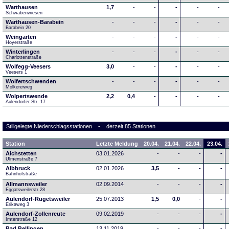
Warthausen
1,7
-
-
-
-
-
Schwabenwiesen 
Warthausen-Barabein
-
-
-
-
-
-
Barabein 20
Weingarten
-
-
-
-
-
-
Hoyerstraße
Winterlingen
-
-
-
-
-
-
Charlottenstraße
Wolfegg-Veesers
3,0
-
-
-
-
-
Veesers 1
Wolfertschwenden
-
-
-
-
-
-
Molkereiweg
Wolpertswende
2,2
0,4
-
-
-
-
Aulendorfer Str. 17
Stillgelegte Niederschlagsstationen - derzeit 85 Stationen
Station
Letzte Meldung
20.04.
21.04.
22.04.
23.04.
Aichstetten
03.01.2026
-
-
-
-
Ulmenstraße 7
Albbruck
02.01.2026
3,5
-
-
-
Bahnhofstraße
Allmannsweiler
02.09.2014
-
-
-
-
Eggatsweilerstr.28
Aulendorf-Rugetsweiler
25.07.2013
1,5
0,0
-
-
Erikaweg 3
Aulendorf-Zollenreute
09.02.2019
-
-
-
-
Imterstraße 12
Bad Bellingen
13.11.2019
-
-
-
-