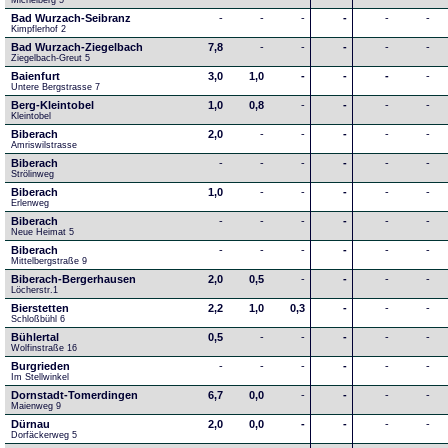
Michelberg 5
Bad Wurzach-Seibranz
-
-
-
-
-
-
Kimpflerhof 2 
Bad Wurzach-Ziegelbach
7,8
-
-
-
-
-
Ziegelbach-Greut 5
Baienfurt
3,0
1,0
-
-
-
-
Untere Bergstrasse 7
Berg-Kleintobel
1,0
0,8
-
-
-
-
Kleintobel
Biberach
2,0
-
-
-
-
-
Amriswilstrasse
Biberach
-
-
-
-
-
-
Strölinweg
Biberach
1,0
-
-
-
-
-
Erlenweg
Biberach
-
-
-
-
-
-
Neue Heimat 5
Biberach
-
-
-
-
-
-
Mittelbergstraße 9
Biberach-Bergerhausen
2,0
0,5
-
-
-
-
Löcherstr.1
Bierstetten
2,2
1,0
0,3
-
-
-
Schloßbühl 6
Bühlertal
0,5
-
-
-
-
-
Wolfinstraße 16
Burgrieden
-
-
-
-
-
-
Im Stellwinkel
Dornstadt-Tomerdingen
6,7
0,0
-
-
-
-
Maienweg 9
Dürnau
2,0
0,0
-
-
-
-
Dorfäckerweg 5