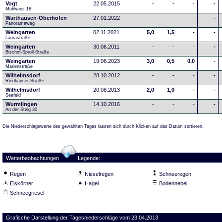
Vogt
22.05.2015
-
-
-
-
Mühlwies 18
Warthausen-Oberhöfen
27.01.2022
-
-
-
-
Panoramaweg 
Weingarten
02.11.2021
5,0
1,5
-
-
Laurastraße
Weingarten
30.06.2011
-
-
-
-
Bischof-Sproll-Straße
Weingarten
19.06.2023
3,0
0,5
0,0
-
Marienstraße
Wilhelmsdorf
28.10.2012
-
-
-
-
Riedhauser Straße 
Wilhelmsdorf
20.08.2013
2,0
1,0
-
-
Seefeld
Wurmlingen
14.10.2016
-
-
-
-
An der Steig 30
Die Niederschlagswerte des gewählten Tages lassen sich durch Klicken auf das Datum sortieren.
Wetterbeobachtungen
Legende:
Regen
Nieselregen
Schneeregen
Eiskörner
Hagel
Bodennebel
Schneegriesel
Grafische Darstellung der Tagesniederschläge vom 23.04.2013