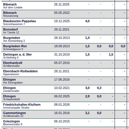
Biberach
26.11.2025
-
-
-
-
Auf dem Lindele
Biberach
05.05.2022
-
-
-
-
Neusatzweg 
Blaubeuren-Pappelau
19.12.2025
4,0
-
-
-
Sotzenhauserstr.7
Bonndorf
29.11.2021
-
-
-
-
Im Tännle 12
Burgrieden
28.10.2013
1,4
-
-
-
Am Nonnenberg 3
Burgrieden-Rot
18.09.2013
1,5
0,0
0,0
0,0
Schmiedgasse 5
Dettingen a. d. Iller
31.10.2019
1,5
-
1,5
-
Schleifweg 4
Eberhardzell
05.07.2010
-
-
-
-
Schillerstraße
Ebersbach-Roßwälden
28.11.2021
-
-
-
-
Appenwiesen
Ehingen
17.06.2016
-
-
-
-
Am Elzengraben
Ehingen
10.02.2021
3,0
0,3
-
-
Zanderstraße
Ehingen
06.02.2025
2,9
0,0
-
-
Schlaufenbühl
Friedrichshafen-Kluftern
08.01.2026
-
-
-
-
Immenstaader Straße
Gammertingen
16.01.2016
3,1
0,0
-
-
Schillerstraße 22
Griesingen
06.10.2015
-
-
-
-
Blumenstraße 9