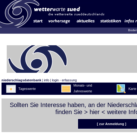
Boden
niederschlagsdatenbank
|
info
|
login - erfassung
Monats- und
Tageswerte
Karte
Jahreswerte
Sollten Sie Interesse haben, an der Niedersc
finden Sie >
hier
< weitere Inf
[ zur Anmeldung ]