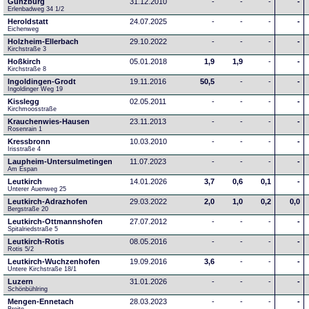
Günzburg
31.12.2010
-
-
-
-
Erlenbadweg 34 1/2
Heroldstatt
24.07.2025
-
-
-
-
Eichenweg 
Holzheim-Ellerbach
29.10.2022
-
-
-
-
Kirchstraße 3
Hoßkirch
05.01.2018
1,9
1,9
-
-
Kirchstraße 8
Ingoldingen-Grodt
19.11.2016
50,5
-
-
-
Ingoldinger Weg 19
Kisslegg
02.05.2011
-
-
-
-
Kirchmoosstraße
Krauchenwies-Hausen
23.11.2013
-
-
-
-
Rosenrain 1
Kressbronn
10.03.2010
-
-
-
-
Irisstraße 4
Laupheim-Untersulmetingen
11.07.2023
-
-
-
-
Am Espan
Leutkirch
14.01.2026
3,7
0,6
0,1
-
Unterer Auenweg 25
Leutkirch-Adrazhofen
29.03.2022
2,0
1,0
0,2
0,0
Bergstraße 20
Leutkirch-Ottmannshofen
27.07.2012
-
-
-
-
Spitalriedstraße 5
Leutkirch-Rotis
08.05.2016
-
-
-
-
Rotis 5/2
Leutkirch-Wuchzenhofen
19.09.2016
3,6
-
-
-
Untere Kirchstraße 18/1
Luzern
31.01.2026
-
-
-
-
Schönbühlring
Mengen-Ennetach
28.03.2023
-
-
-
-