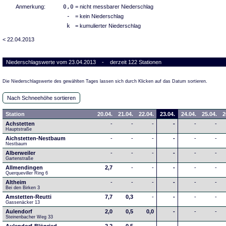
Anmerkung:
0,0
= nicht messbarer Niederschlag
-
= kein Niederschlag
k
= kumulierter Niederschlag
< 22.04.2013
Niederschlagswerte vom 23.04.2013 - derzeit 122 Stationen
Die Niederschlagswerte des gewählten Tages lassen sich durch Klicken auf das Datum sortieren.
Nach Schneehöhe sortieren
Station
20.04.
21.04.
22.04.
23.04.
24.04.
25.04.
2
Achstetten
-
-
-
-
-
-
Hauptstraße
Aichstetten-Nestbaum
-
-
-
-
-
-
Nestbaum
Alberweiler
-
-
-
-
-
-
Gartenstraße
Allmendingen
2,7
-
-
-
-
-
Querqueviller Ring 6
Altheim
-
-
-
-
-
-
Bei den Birken 3
Amstetten-Reutti
7,7
0,3
-
-
-
-
Gassenäcker 13
Aulendorf
2,0
0,5
0,0
-
-
-
Steinenbacher Weg 33