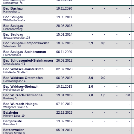
Rheinstraße 76
Bad Buchau
19.11.2020
-
-
-
-
Hanfweiher 1
Bad Saulgau
19.09.2011
-
-
-
-
Willi-Burth-Straße
Bad Saulgau
28.03.2013
-
-
-
-
Eichendorffweg
Bad Saulgau
15.01.2014
-
-
-
-
Seewattenstraße 128
Bad Saulgau-Lampertsweiler
18.02.2015
3,9
0,0
-
-
Valentinstr. 26
Bad Saulgau-Steinbronnen
06.11.2020
-
-
-
-
Forchenhain 6
Bad Schussenried-Steinhausen
26.09.2012
-
-
-
-
Drosselgasse 4/1
Bad Waldsee-Haisterkirch
02.07.2020
-
-
-
-
Hittelkofer Straße 1
Bad Waldsee-Osterhofen
06.03.2015
3,0
0,0
-
-
Hochwaldgasse 4
Bad Waldsee-Steinach
10.11.2013
2,0
-
-
-
Hofraingasse 15
Bad Wurzach-Dietmanns
19.01.2019
7,0
1,0
-
0,0
Postweg 5
Bad Wurzach-Haidgau
07.10.2012
-
-
-
-
Wengener Straße 5
Balzheim
22.12.2023
-
-
-
-
Hinterm Liess 19
Bergatreute
13.02.2012
-
-
-
-
Bolanden 1
Betzenweiler
05.01.2017
-
-
-
-
Offinger Straße 5