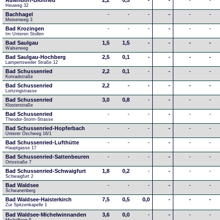
Aulendorf-Blönried
2,2
0,5
-
-
-
-
Heuweg 32
Bachhagel
-
-
-
-
-
-
Meisenweg 3
Bad Krozingen
-
-
-
-
-
-
Im Unteren Stollen
Bad Saulgau
1,5
1,5
-
-
-
-
Walserweg
Bad Saulgau-Hochberg
2,5
0,1
-
-
-
-
Lampertsweiler Straße 12
Bad Schussenried
2,2
0,1
-
-
-
-
Konradstraße
Bad Schussenried
2,2
-
-
-
-
-
Lortzingstrasse
Bad Schussenried
3,0
0,8
-
-
-
-
Klosterstraße
Bad Schussenried
-
-
-
-
-
-
Theodor-Storm-Strasse
Bad Schussenried-Hopferbach
-
-
-
-
-
-
Unterer Öschweg 16/1
Bad Schussenried-Lufthütte
-
-
-
-
-
-
Hauptgasse 17
Bad Schussenried-Sattenbeuren
-
-
-
-
-
-
Ortsstraße 7
Bad Schussenried-Schwaigfurt
1,8
0,2
-
-
-
-
Schwaigfurt 2
Bad Waldsee
-
-
-
-
-
-
Schwanenberg
Bad Waldsee-Haisterkirch
7,5
0,5
0,0
-
-
-
Zur Spitzenkapelle 1
Bad Waldsee-Michelwinnanden
3,6
0,0
-
-
-
-