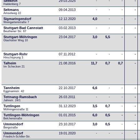
Seekirch
29.03.2025
-
-
-
-
Haldenberg 7
Seltmans
09.04.2013
-
-
-
-
Amselweg 22
Sigmaringendorf
12.12.2020
4,0
-
-
-
Weingartenstraße 7
Stuttgart-Bad Cannstatt
03.02.2013
-
-
-
-
Beuthener Str. 67
Stuttgart-Möhringen
23.04.2017
3,0
5,5
-
-
Glashütter Weg 10
Stuttgart-Rohr
07.11.2012
-
-
-
-
Hirschsprung 3
Talheim
21.08.2016
11,7
0,7
0,7
-
Im Schecken 21
Tannheim
22.10.2017
6,6
-
-
-
Eggmannstr. 42     
Tettnang-Ramsbach
26.03.2011
-
-
-
-
Jahnstr. 24/1
Tuttlingen
31.12.2023
3,5
0,7
-
-
Möhringerstraße 11
Tuttlingen-Möhringen
01.01.2015
6,0
0,5
-
-
Belchenstraße
Ummendorf
23.10.2017
3,0
0,5
-
-
Bergstraße
Ummendorf
19.01.2020
-
-
-
-
Friedrich-Schiller-Str.