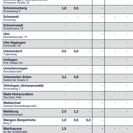
Schwarzer-Straße 14
Schemmerberg
1,8
0,5
-
-
-
-
Drosselweg 9
Schwendi
-
-
-
-
-
-
Kreuzweg
Schwörstadt
-
-
-
-
-
-
Schulstrasse 19
Ulm
-
-
-
-
-
-
Eberhardtstraße 75
Ulm-Eggingen
-
-
-
-
-
-
Dorfstraße 36
Ummendorf
0,5
0,0
-
-
-
-
Tulpenweg
Unlingen
-
-
-
-
-
-
Prof.-Rieber-Str.
Unterlenningen
-
-
-
-
-
-
Kirschlatstraße
Uttenweiler-Ahlen
3,2
0,8
-
-
-
-
Seekircher Straße 8
Vöhringen (Schwarzwald)
-
-
-
-
-
-
Drosselweg 3
Wald-Hohenzollern
-
-
-
-
-
-
Steckeler Höfe
Waldachtal
-
-
-
-
-
-
Gerhard-Sonnenbergstraße
Waldburg
2,0
1,2
-
-
-
-
Kastanienweg11
Wangen-Bergerhöhe
1,0
0,5
0,4
-
-
-
Berg 2
Warthausen
1,5
-
-
-
-
-
An der Schloßhalde 