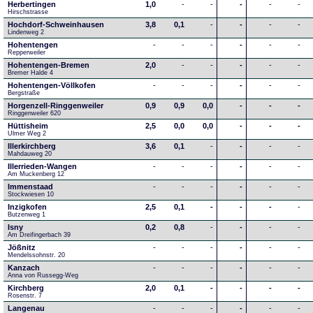
Herbertingen
1,0
-
-
-
-
-
Hirschstrasse
Hochdorf-Schweinhausen
3,8
0,1
-
-
-
-
Lindenweg 2
Hohentengen
-
-
-
-
-
-
Repperweiler
Hohentengen-Bremen
2,0
-
-
-
-
-
Bremer Halde 4
Hohentengen-Völlkofen
-
-
-
-
-
-
Bergstraße
Horgenzell-Ringgenweiler
0,9
0,9
0,0
-
-
-
Ringgenweiler 620
Hüttisheim
2,5
0,0
0,0
-
-
-
Ulmer Weg 2
Illerkirchberg
3,6
0,1
-
-
-
-
Mahdauweg 20
Illerrieden-Wangen
-
-
-
-
-
-
Am Muckenberg 12
Immenstaad
-
-
-
-
-
-
Stockwiesen 10
Inzigkofen
2,5
0,1
-
-
-
-
Butzenweg 1
Isny
0,2
0,8
-
-
-
-
Am Dreifingerbach 39
Jößnitz
-
-
-
-
-
-
Mendelssohnstr. 20
Kanzach
-
-
-
-
-
-
Anna von Russegg-Weg
Kirchberg
2,0
0,1
-
-
-
-
Rosenstr. 7
Langenau
-
-
-
-
-
-