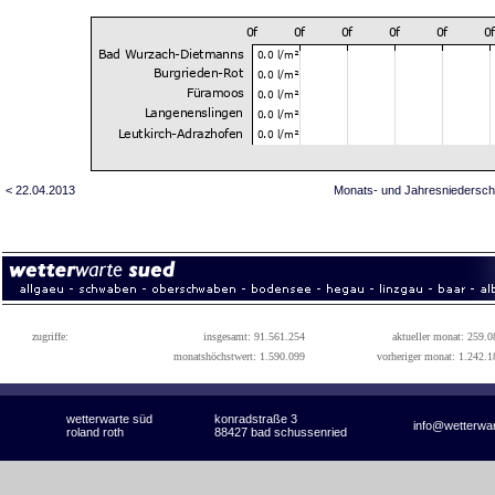
< 22.04.2013
Monats- und Jahresniedersch
zugriffe:
insgesamt: 91.561.254
aktueller monat: 259.0
monatshöchstwert: 1.590.099
vorheriger monat: 1.242.1
wetterwarte süd
konradstraße 3
info@wetterwa
roland roth
88427 bad schussenried