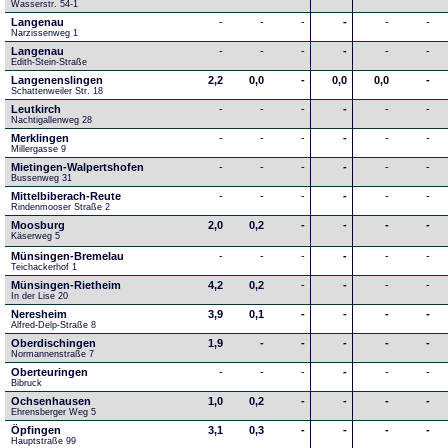
Wasserstr. 54-1
Langenau
-
-
-
-
-
-
Narzissenweg 1
Langenau
-
-
-
-
-
-
Edith-Stein-Straße
Langenenslingen
2,2
0,0
-
0,0
0,0
-
Schattenweiler Str. 18
Leutkirch
-
-
-
-
-
-
Nachtigallenweg 28
Merklingen
-
-
-
-
-
-
Millergasse 9
Mietingen-Walpertshofen
-
-
-
-
-
-
Bussenweg 31
Mittelbiberach-Reute
-
-
-
-
-
-
Rindenmooser Straße 2
Moosburg
2,0
0,2
-
-
-
-
Käserweg 5
Münsingen-Bremelau
-
-
-
-
-
-
Teichackerhof 1
Münsingen-Rietheim
4,2
0,2
-
-
-
-
In der Lise 20
Neresheim
3,9
0,1
-
-
-
-
Alfred-Delp-Straße 8
Oberdischingen
1,9
-
-
-
-
-
Normannenstraße 7
Oberteuringen
-
-
-
-
-
-
Bibruck
Ochsenhausen
1,0
0,2
-
-
-
-
Ehrensberger Weg 5
Öpfingen
3,1
0,3
-
-
-
-
Hauptstraße 99