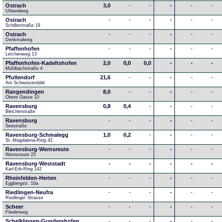
Ostrach
3,0
-
-
-
-
-
Uhlandweg
Ostrach
-
-
-
-
-
-
Schillerstraße 19
Ostrach
-
-
-
-
-
-
Denkmalweg 
Pfaffenhofen
-
-
-
-
-
-
Lerchenweg 13
Pfaffenhofen-Kadeltshofen
2,0
0,0
0,0
-
-
-
Mühlbachstraße 4
Pfullendorf
21,6
-
-
-
-
-
Am Schweizersbild 
Rangendingen
8,0
-
-
-
-
-
Obere Gasse 10
Ravensburg
0,8
0,4
-
-
-
-
Bleicherstraße
Ravensburg
-
-
-
-
-
-
Seestraße 
Ravensburg-Schmalegg
1,0
0,2
-
-
-
-
St.-Magdalena-Ring 42
Ravensburg-Wernsreute
-
-
-
-
-
-
Wernsreute 25
Ravensburg-Weststadt
-
-
-
-
-
-
Karl-Erb-Ring 142
Rheinfelden-Herten
-
-
-
-
-
-
Eggbergstr. 10a
Riedlingen-Neufra
-
-
-
-
-
-
Riedlinger Strasse
Scheer
-
-
-
-
-
-
Fliederweg
Schelklingen-Gundershofen
-
-
-
-
-
-