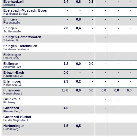
Eberhardzell
2,4
0,8
0,1
-
-
-
Lilienweg
Ebersbach-Musbach, Boos
-
-
-
-
-
-
Hochberger Straße
Ehingen
-
0,8
-
-
-
-
Rosenstraße
Ehingen
2,0
0,4
-
-
-
-
Schillerstraße
Ehingen-Herbertshofen
-
-
-
-
-
-
Tobelweg 9
Ehingen-Tiefenhülen
-
-
-
-
-
-
Sondernacherstraße
Eichstegen
-
-
-
-
-
-
Oberer Brühl
Eislingen
1,2
0,0
0,0
-
-
-
Albstraße 125
Erbach-Bach
0,0
-
-
-
-
-
Hauptstraße 24
Erlenmoos
2,3
0,2
-
-
-
-
Haldenweg 15
Füramoos
15,8
0,0
0,0
0,0
0,0
0,0
Hungersberg 1
Grünkraut
-
-
-
-
-
-
Kirchweg
Gutenzell
4,0
-
-
-
-
-
Kleinser Berg 1
Gutenzell-Hürbel
-
-
-
-
-
-
Bei der Sägmühle 1
Herbertingen
1,5
0,5
-
-
-
-
Drosselweg