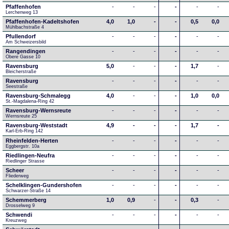
Pfaffenhofen
-
-
-
-
-
-
Lerchenweg 13
Pfaffenhofen-Kadeltshofen
4,0
1,0
-
-
0,5
0,0
Mühlbachstraße 4
Pfullendorf
-
-
-
-
-
-
Am Schweizersbild 
Rangendingen
-
-
-
-
-
-
Obere Gasse 10
Ravensburg
5,0
-
-
-
1,7
-
Bleicherstraße
Ravensburg
-
-
-
-
-
-
Seestraße 
Ravensburg-Schmalegg
4,0
-
-
-
1,0
0,0
St.-Magdalena-Ring 42
Ravensburg-Wernsreute
-
-
-
-
-
-
Wernsreute 25
Ravensburg-Weststadt
4,9
-
-
-
1,7
-
Karl-Erb-Ring 142
Rheinfelden-Herten
-
-
-
-
-
-
Eggbergstr. 10a
Riedlingen-Neufra
-
-
-
-
-
-
Riedlinger Strasse
Scheer
-
-
-
-
-
-
Fliederweg
Schelklingen-Gundershofen
-
-
-
-
-
-
Schwarzer-Straße 14
Schemmerberg
1,0
0,9
-
-
0,3
-
Drosselweg 9
Schwendi
-
-
-
-
-
-
Kreuzweg