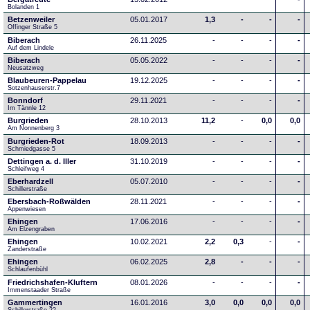
Bolanden 1
Betzenweiler
05.01.2017
1,3
-
-
-
Offinger Straße 5
Biberach
26.11.2025
-
-
-
-
Auf dem Lindele
Biberach
05.05.2022
-
-
-
-
Neusatzweg 
Blaubeuren-Pappelau
19.12.2025
-
-
-
-
Sotzenhauserstr.7
Bonndorf
29.11.2021
-
-
-
-
Im Tännle 12
Burgrieden
28.10.2013
11,2
-
0,0
0,0
Am Nonnenberg 3
Burgrieden-Rot
18.09.2013
-
-
-
-
Schmiedgasse 5
Dettingen a. d. Iller
31.10.2019
-
-
-
-
Schleifweg 4
Eberhardzell
05.07.2010
-
-
-
-
Schillerstraße
Ebersbach-Roßwälden
28.11.2021
-
-
-
-
Appenwiesen
Ehingen
17.06.2016
-
-
-
-
Am Elzengraben
Ehingen
10.02.2021
2,2
0,3
-
-
Zanderstraße
Ehingen
06.02.2025
2,8
-
-
-
Schlaufenbühl
Friedrichshafen-Kluftern
08.01.2026
-
-
-
-
Immenstaader Straße
Gammertingen
16.01.2016
3,0
0,0
0,0
0,0