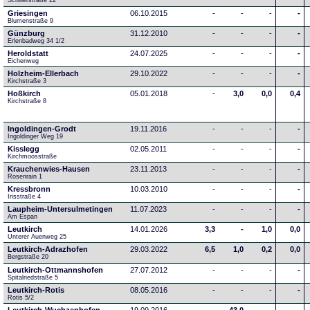
Schillerstraße 22
Griesingen
06.10.2015
-
-
-
-
Blumenstraße 9
Günzburg
31.12.2010
-
-
-
-
Erlenbadweg 34 1/2
Heroldstatt
24.07.2025
-
-
-
-
Eichenweg 
Holzheim-Ellerbach
29.10.2022
-
-
-
-
Kirchstraße 3
Hoßkirch
05.01.2018
-
3,0
0,0
0,4
Kirchstraße 8
Ingoldingen-Grodt
19.11.2016
-
-
-
-
Ingoldinger Weg 19
Kisslegg
02.05.2011
-
-
-
-
Kirchmoosstraße
Krauchenwies-Hausen
23.11.2013
-
-
-
-
Rosenrain 1
Kressbronn
10.03.2010
-
-
-
-
Irisstraße 4
Laupheim-Untersulmetingen
11.07.2023
-
-
-
-
Am Espan
Leutkirch
14.01.2026
3,3
-
1,0
0,0
Unterer Auenweg 25
Leutkirch-Adrazhofen
29.03.2022
6,5
1,0
0,2
0,0
Bergstraße 20
Leutkirch-Ottmannshofen
27.07.2012
-
-
-
-
Spitalriedstraße 5
Leutkirch-Rotis
08.05.2016
-
-
-
-
Rotis 5/2