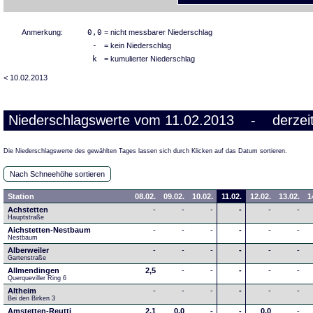
Anmerkung:
0,0
= nicht messbarer Niederschlag
-
= kein Niederschlag
k
= kumulierter Niederschlag
< 10.02.2013
Niederschlagswerte vom 11.02.2013 - derzeit
Die Niederschlagswerte des gewählten Tages lassen sich durch Klicken auf das Datum sortieren.
Nach Schneehöhe sortieren
Station
08.02.
09.02.
10.02.
11.02.
12.02.
13.02.
1
Achstetten
-
-
-
-
-
-
Hauptstraße
Aichstetten-Nestbaum
-
-
-
-
-
-
Nestbaum
Alberweiler
-
-
-
-
-
-
Gartenstraße
Allmendingen
2,5
-
-
-
-
-
Querqueviller Ring 6
Altheim
-
-
-
-
-
-
Bei den Birken 3
Amstetten-Reutti
2,1
0,0
-
-
0,0
-