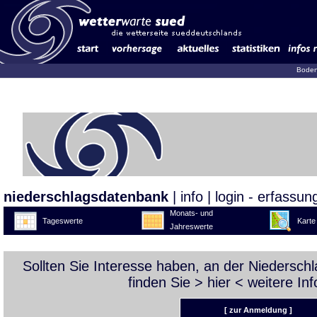
Boden
niederschlagsdatenbank
|
info
|
login - erfassun
Monats- und
Tageswerte
Karte
Jahreswerte
Sollten Sie Interesse haben, an der Niedersc
finden Sie >
hier
< weitere Inf
[ zur Anmeldung ]