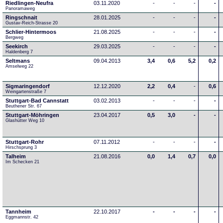
Riedlingen-Neufra
03.11.2020
-
-
-
-
Panoramaweg
Ringschnait
28.01.2025
-
-
-
-
Gustav-Reich-Strasse 20
Schlier-Hintermoos
21.08.2025
-
-
-
-
Bergweg
Seekirch
29.03.2025
-
-
-
-
Haldenberg 7
Seltmans
09.04.2013
3,4
0,6
5,2
0,2
Amselweg 22
Sigmaringendorf
12.12.2020
2,2
0,4
-
0,6
Weingartenstraße 7
Stuttgart-Bad Cannstatt
03.02.2013
-
-
-
-
Beuthener Str. 67
Stuttgart-Möhringen
23.04.2017
0,5
3,0
-
-
Glashütter Weg 10
Stuttgart-Rohr
07.11.2012
-
-
-
-
Hirschsprung 3
Talheim
21.08.2016
0,0
1,4
0,7
0,0
Im Schecken 21
Tannheim
22.10.2017
-
-
-
-
Eggmannstr. 42     