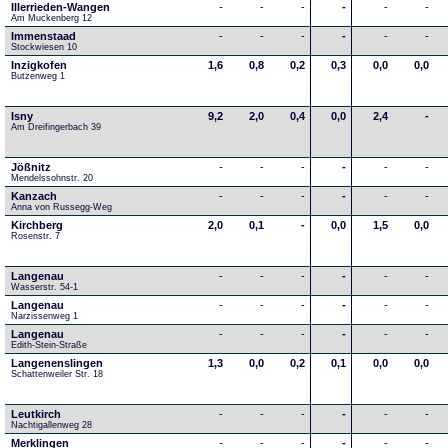
Illerrieden-Wangen
-
-
-
-
-
-
Am Muckenberg 12
Immenstaad
-
-
-
-
-
-
Stockwiesen 10
Inzigkofen
1,6
0,8
0,2
0,3
0,0
0,0
Butzenweg 1
Isny
9,2
2,0
0,4
0,0
2,4
-
Am Dreifingerbach 39
Jößnitz
-
-
-
-
-
-
Mendelssohnstr. 20
Kanzach
-
-
-
-
-
-
Anna von Russegg-Weg
Kirchberg
2,0
0,1
-
0,0
1,5
0,0
Rosenstr. 7
Langenau
-
-
-
-
-
-
Wasserstr. 54-1
Langenau
-
-
-
-
-
-
Narzissenweg 1
Langenau
-
-
-
-
-
-
Edith-Stein-Straße
Langenenslingen
1,3
0,0
0,2
0,1
0,0
0,0
Schattenweiler Str. 18
Leutkirch
-
-
-
-
-
-
Nachtigallenweg 28
Merklingen
-
-
-
-
-
-