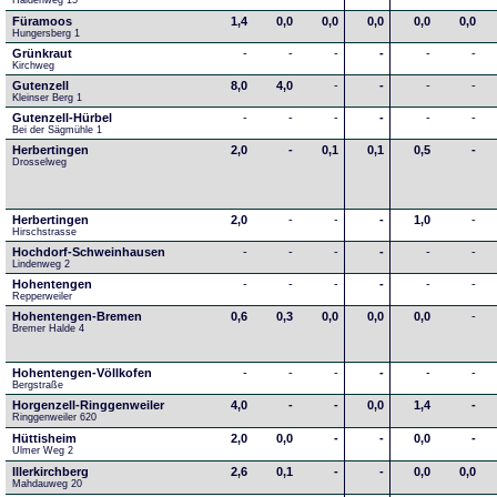
Haldenweg 15
Füramoos
1,4
0,0
0,0
0,0
0,0
0,0
Hungersberg 1
Grünkraut
-
-
-
-
-
-
Kirchweg
Gutenzell
8,0
4,0
-
-
-
-
Kleinser Berg 1
Gutenzell-Hürbel
-
-
-
-
-
-
Bei der Sägmühle 1
Herbertingen
2,0
-
0,1
0,1
0,5
-
Drosselweg
Herbertingen
2,0
-
-
-
1,0
-
Hirschstrasse
Hochdorf-Schweinhausen
-
-
-
-
-
-
Lindenweg 2
Hohentengen
-
-
-
-
-
-
Repperweiler
Hohentengen-Bremen
0,6
0,3
0,0
0,0
0,0
-
Bremer Halde 4
Hohentengen-Völlkofen
-
-
-
-
-
-
Bergstraße
Horgenzell-Ringgenweiler
4,0
-
-
0,0
1,4
-
Ringgenweiler 620
Hüttisheim
2,0
0,0
-
-
0,0
-
Ulmer Weg 2
Illerkirchberg
2,6
0,1
-
-
0,0
0,0
Mahdauweg 20