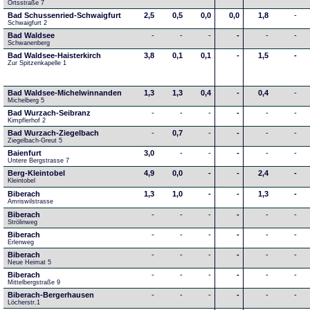
Ortsstraße 7
Bad Schussenried-Schwaigfurt
2,5
0,5
0,0
0,0
1,8
-
Schwaigfurt 2
Bad Waldsee
-
-
-
-
-
-
Schwanenberg
Bad Waldsee-Haisterkirch
3,8
0,1
0,1
-
1,5
-
Zur Spitzenkapelle 1
Bad Waldsee-Michelwinnanden
1,3
1,3
0,4
-
0,4
-
Michelberg 5
Bad Wurzach-Seibranz
-
-
-
-
-
-
Kimpflerhof 2 
Bad Wurzach-Ziegelbach
-
0,7
-
-
-
-
Ziegelbach-Greut 5
Baienfurt
3,0
-
-
-
-
-
Untere Bergstrasse 7
Berg-Kleintobel
4,9
0,0
-
-
2,4
-
Kleintobel
Biberach
1,3
1,0
-
-
1,3
-
Amriswilstrasse
Biberach
-
-
-
-
-
-
Strölinweg
Biberach
-
-
-
-
-
-
Erlenweg
Biberach
-
-
-
-
-
-
Neue Heimat 5
Biberach
-
-
-
-
-
-
Mittelbergstraße 9
Biberach-Bergerhausen
-
-
-
-
-
-
Löcherstr.1