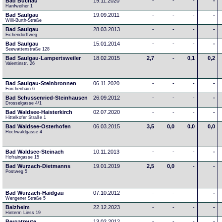
Bad Buchau
19.11.2020
-
-
-
-
Hanfweiher 1
Bad Saulgau
19.09.2011
-
-
-
-
Willi-Burth-Straße
Bad Saulgau
28.03.2013
-
-
-
-
Eichendorffweg
Bad Saulgau
15.01.2014
-
-
-
-
Seewattenstraße 128
Bad Saulgau-Lampertsweiler
18.02.2015
2,7
-
0,1
0,2
Valentinstr. 26
Bad Saulgau-Steinbronnen
06.11.2020
-
-
-
-
Forchenhain 6
Bad Schussenried-Steinhausen
26.09.2012
-
-
-
-
Drosselgasse 4/1
Bad Waldsee-Haisterkirch
02.07.2020
-
-
-
-
Hittelkofer Straße 1
Bad Waldsee-Osterhofen
06.03.2015
3,5
0,0
0,0
0,0
Hochwaldgasse 4
Bad Waldsee-Steinach
10.11.2013
-
-
-
-
Hofraingasse 15
Bad Wurzach-Dietmanns
19.01.2019
2,5
0,0
-
-
Postweg 5
Bad Wurzach-Haidgau
07.10.2012
-
-
-
-
Wengener Straße 5
Balzheim
22.12.2023
-
-
-
-
Hinterm Liess 19
Bergatreute
13.02.2012
-
-
-
-