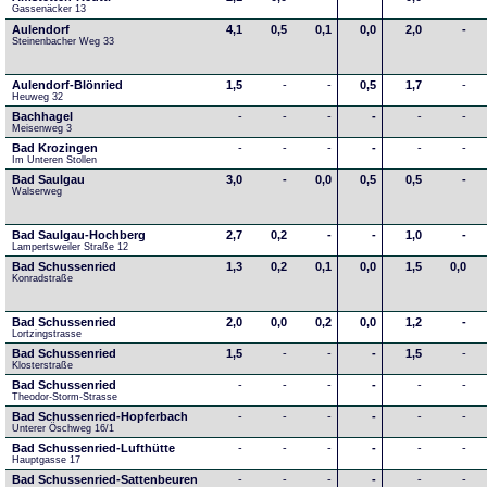
Gassenäcker 13
Aulendorf
4,1
0,5
0,1
0,0
2,0
-
Steinenbacher Weg 33
Aulendorf-Blönried
1,5
-
-
0,5
1,7
-
Heuweg 32
Bachhagel
-
-
-
-
-
-
Meisenweg 3
Bad Krozingen
-
-
-
-
-
-
Im Unteren Stollen
Bad Saulgau
3,0
-
0,0
0,5
0,5
-
Walserweg
Bad Saulgau-Hochberg
2,7
0,2
-
-
1,0
-
Lampertsweiler Straße 12
Bad Schussenried
1,3
0,2
0,1
0,0
1,5
0,0
Konradstraße
Bad Schussenried
2,0
0,0
0,2
0,0
1,2
-
Lortzingstrasse
Bad Schussenried
1,5
-
-
-
1,5
-
Klosterstraße
Bad Schussenried
-
-
-
-
-
-
Theodor-Storm-Strasse
Bad Schussenried-Hopferbach
-
-
-
-
-
-
Unterer Öschweg 16/1
Bad Schussenried-Lufthütte
-
-
-
-
-
-
Hauptgasse 17
Bad Schussenried-Sattenbeuren
-
-
-
-
-
-