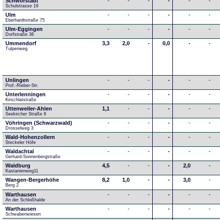
Schwörstadt
-
-
-
-
-
-
Schulstrasse 19
Ulm
-
-
-
-
-
-
Eberhardtstraße 75
Ulm-Eggingen
-
-
-
-
-
-
Dorfstraße 36
Ummendorf
3,3
2,0
-
0,0
-
-
Tulpenweg
Unlingen
-
-
-
-
-
-
Prof.-Rieber-Str.
Unterlenningen
-
-
-
-
-
-
Kirschlatstraße
Uttenweiler-Ahlen
1,1
-
-
-
-
-
Seekircher Straße 8
Vöhringen (Schwarzwald)
-
-
-
-
-
-
Drosselweg 3
Wald-Hohenzollern
-
-
-
-
-
-
Steckeler Höfe
Waldachtal
-
-
-
-
-
-
Gerhard-Sonnenbergstraße
Waldburg
4,5
-
-
-
2,0
-
Kastanienweg11
Wangen-Bergerhöhe
8,2
1,0
-
-
3,0
-
Berg 2
Warthausen
-
-
-
-
-
-
An der Schloßhalde 
Warthausen
-
-
-
-
-
-
Schwabenwiesen 