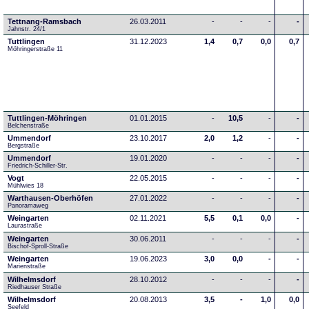
Tettnang-Ramsbach
26.03.2011
-
-
-
-
Jahnstr. 24/1
Tuttlingen
31.12.2023
1,4
0,7
0,0
0,7
Möhringerstraße 11
Tuttlingen-Möhringen
01.01.2015
-
10,5
-
-
Belchenstraße
Ummendorf
23.10.2017
2,0
1,2
-
-
Bergstraße
Ummendorf
19.01.2020
-
-
-
-
Friedrich-Schiller-Str.
Vogt
22.05.2015
-
-
-
-
Mühlwies 18
Warthausen-Oberhöfen
27.01.2022
-
-
-
-
Panoramaweg 
Weingarten
02.11.2021
5,5
0,1
0,0
-
Laurastraße
Weingarten
30.06.2011
-
-
-
-
Bischof-Sproll-Straße
Weingarten
19.06.2023
3,0
0,0
-
-
Marienstraße
Wilhelmsdorf
28.10.2012
-
-
-
-
Riedhauser Straße 
Wilhelmsdorf
20.08.2013
3,5
-
1,0
0,0
Seefeld