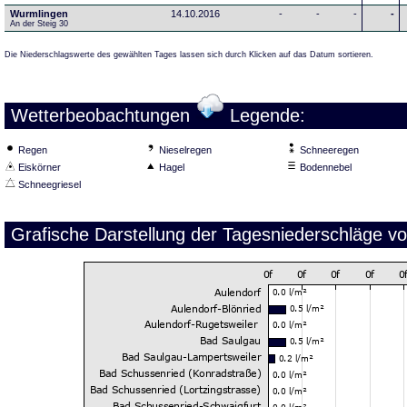
Wurmlingen
14.10.2016
-
-
-
-
An der Steig 30
Die Niederschlagswerte des gewählten Tages lassen sich durch Klicken auf das Datum sortieren.
Wetterbeobachtungen
Legende:
Regen
Nieselregen
Schneeregen
Eiskörner
Hagel
Bodennebel
Schneegriesel
Grafische Darstellung der Tagesniederschläge v