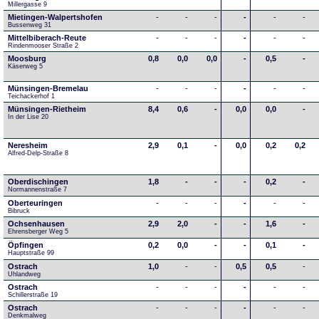
Millergasse 9
Mietingen-Walpertshofen
-
-
-
-
-
-
Bussenweg 31
Mittelbiberach-Reute
-
-
-
-
-
-
Rindenmooser Straße 2
Moosburg
0,8
0,0
0,0
-
0,5
-
Käserweg 5
Münsingen-Bremelau
-
-
-
-
-
-
Teichackerhof 1
Münsingen-Rietheim
8,4
0,6
-
0,0
0,0
-
In der Lise 20
Neresheim
2,9
0,1
-
0,0
0,2
0,2
Alfred-Delp-Straße 8
Oberdischingen
1,8
-
-
-
0,2
-
Normannenstraße 7
Oberteuringen
-
-
-
-
-
-
Bibruck
Ochsenhausen
2,9
2,0
-
-
1,6
-
Ehrensberger Weg 5
Öpfingen
0,2
0,0
-
-
0,1
-
Hauptstraße 99
Ostrach
1,0
-
-
0,5
0,5
-
Uhlandweg
Ostrach
-
-
-
-
-
-
Schillerstraße 19
Ostrach
-
-
-
-
-
-
Denkmalweg 