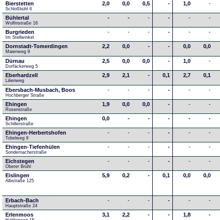
Bierstetten
2,0
0,0
0,5
-
1,0
-
Schloßbühl 6
Bühlertal
-
-
-
-
-
-
Wolfinstraße 16
Burgrieden
-
-
-
-
-
-
Im Stellwinkel
Dornstadt-Tomerdingen
2,2
0,0
-
-
0,0
0,0
Maienweg 9
Dürnau
2,5
0,0
0,0
-
1,0
-
Dorfäckerweg 5
Eberhardzell
2,9
2,1
-
0,1
2,7
0,1
Lilienweg
Ebersbach-Musbach, Boos
-
-
-
-
-
-
Hochberger Straße
Ehingen
1,9
0,0
0,0
-
-
-
Rosenstraße
Ehingen
0,0
-
-
-
-
-
Schillerstraße
Ehingen-Herbertshofen
-
-
-
-
-
-
Tobelweg 9
Ehingen-Tiefenhülen
-
-
-
-
-
-
Sondernacherstraße
Eichstegen
-
-
-
-
-
-
Oberer Brühl
Eislingen
5,9
0,2
-
0,1
0,0
0,0
Albstraße 125
Erbach-Bach
-
-
-
-
-
-
Hauptstraße 24
Erlenmoos
3,1
2,2
-
-
1,8
-