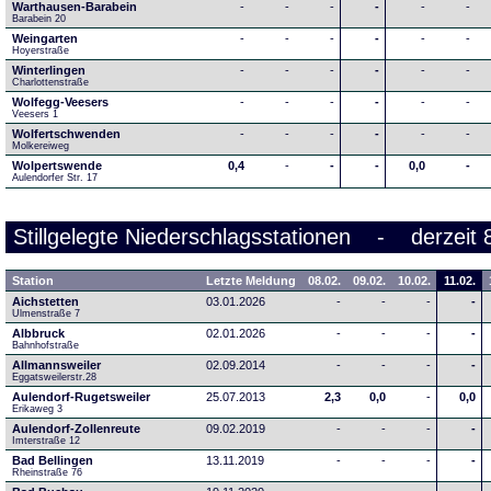
Warthausen-Barabein
-
-
-
-
-
-
Barabein 20
Weingarten
-
-
-
-
-
-
Hoyerstraße
Winterlingen
-
-
-
-
-
-
Charlottenstraße
Wolfegg-Veesers
-
-
-
-
-
-
Veesers 1
Wolfertschwenden
-
-
-
-
-
-
Molkereiweg
Wolpertswende
0,4
-
-
-
0,0
-
Aulendorfer Str. 17
Stillgelegte Niederschlagsstationen - derzeit 
Station
Letzte Meldung
08.02.
09.02.
10.02.
11.02.
Aichstetten
03.01.2026
-
-
-
-
Ulmenstraße 7
Albbruck
02.01.2026
-
-
-
-
Bahnhofstraße
Allmannsweiler
02.09.2014
-
-
-
-
Eggatsweilerstr.28
Aulendorf-Rugetsweiler
25.07.2013
2,3
0,0
-
0,0
Erikaweg 3
Aulendorf-Zollenreute
09.02.2019
-
-
-
-
Imterstraße 12
Bad Bellingen
13.11.2019
-
-
-
-
Rheinstraße 76