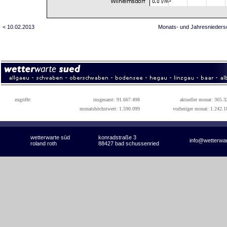
< 10.02.2013
Monats- und Jahresnieders
zugriffe:
insgesamt: 91.667.498
aktueller monat: 365.3
monatshöchstwert: 1.590.099
vorheriger monat: 1.242.1
wetterwarte süd
konradstraße 3
info@wetterwa
roland roth
88427 bad schussenried