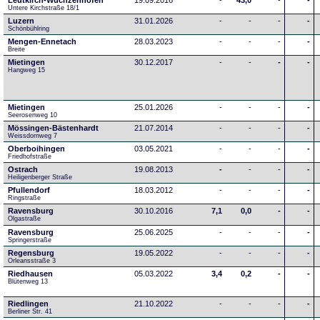
Leutkirch-Wuchzenhofen
19.09.2016
-
43,0
-
-
Untere Kirchstraße 18/1
Luzern
31.01.2026
-
-
-
-
Schönbühlring
Mengen-Ennetach
28.03.2023
-
-
-
-
Breite 
Mietingen
30.12.2017
-
-
-
-
Hangweg 15
Mietingen
25.01.2026
-
-
-
-
Seerosenweg 10
Mössingen-Bästenhardt
21.07.2014
-
-
-
-
Weissdornweg 7
Oberboihingen
03.05.2021
-
-
-
-
Friedhofstraße
Ostrach
19.08.2013
-
-
-
-
Heiligenberger Straße
Pfullendorf
18.03.2012
-
-
-
-
Ringstraße 
Ravensburg
30.10.2016
7,1
0,0
-
-
Olgastraße
Ravensburg
25.06.2025
-
-
-
-
Springerstraße
Regensburg
19.05.2022
-
-
-
-
Orleansstraße 3
Riedhausen
05.03.2022
3,4
0,2
-
-
Blütenweg 13
Riedlingen
21.10.2022
-
-
-
-
Berliner Str. 41