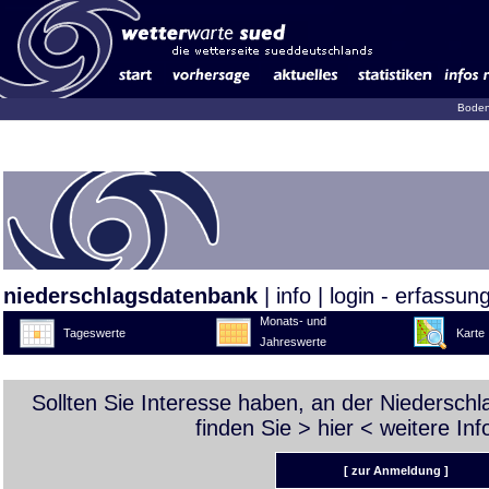
Boden
niederschlagsdatenbank
|
info
|
login - erfassun
Monats- und
Tageswerte
Karte
Jahreswerte
Sollten Sie Interesse haben, an der Niedersch
finden Sie >
hier
< weitere Inf
[ zur Anmeldung ]