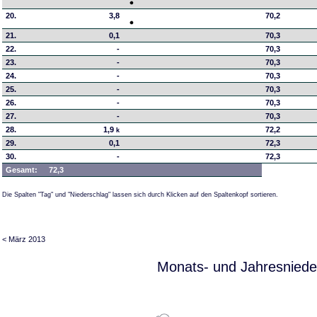
20.
3,8
70,2
21.
0,1
70,3
22.
-
70,3
23.
-
70,3
24.
-
70,3
25.
-
70,3
26.
-
70,3
27.
-
70,3
28.
1,9
72,2
k
29.
0,1
72,3
30.
-
72,3
Gesamt:
72,3
Die Spalten "Tag" und "Niederschlag" lassen sich durch Klicken auf den Spaltenkopf sortieren.
< März 2013
Monats- und Jahresniede