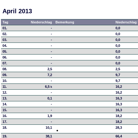
April 2013
Tag
Niederschlag
Bemerkung
Niederschlag 
01.
-
0,0
02.
-
0,0
03.
-
0,0
04.
-
0,0
05.
-
0,0
06.
-
0,0
07.
-
0,0
08.
2,5
2,5
09.
7,2
9,7
10.
-
9,7
11.
6,5
16,2
k
12.
-
16,2
13.
0,1
16,3
14.
-
16,3
15.
-
16,3
16.
1,9
18,2
17.
-
18,2
18.
10,1
28,3
19.
38,1
66,4