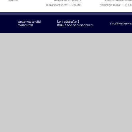
monatshöchstwert: 1.590.099
vorheriger monat: 1.242.1
wetterwarte süd
konradstraße 3
info@wetterwa
roland roth
88427 bad schussenried