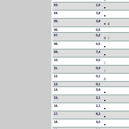
03.
1,0
04.
3,8
05.
3,8
06.
0,5
07.
0,2
08.
0,5
09.
7,4
10.
0,5
11.
0,9
12.
0,1
13.
0,1
14.
0,9
15.
2,1
16.
2,1
17.
8,2
18.
4,0