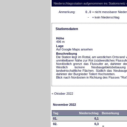
Niederschlagsstation aufgenommen ins Stationsnetz
Anmerkung:
0,0
= nicht messbarer Niede
-
= kein Niederschlag
Stationsdaten
Höhe
496 m
Lage
Auf Google Maps ansehen
Beschreibung
Die Station liegt im Rottal, am westlichen Ortsrand 
unmittelbarer Nähe zur Rot (südwestliches Flussufe
Nordöstlich grenzt das Flussufer an, dahinter de
Westlich lockere Neubaugebietsbebau
landwirtschaftliche Flächen. Südlich das Neubaugeb
dahinter der Burgrieder Teilort Hochstetten.
Blick nach Nordosten in Richtung des Flusses "Rot"
< Oktober 2022
November 2022
Tag
Niederschlag
Bemerkung
01.
0,1
02.
0,3