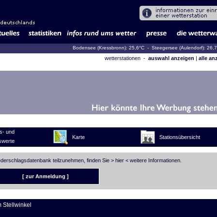
Bodensee (Kressbronn): 25,6°C
- Steegersee (Aulendorf): 26,
wetterstationen -
auswahl anzeigen
|
alle an
s- und
Karte
Stationsübersicht
swerte
iederschlagsdatenbank teilzunehmen, finden Sie >
hier
< weitere Informationen.
[ zur Anmeldung ]
m Stellwinkel