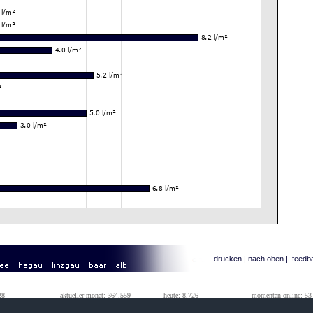
drucken
|
nach oben
|
feedb
28
aktueller monat: 364.559
heute: 8.726
momentan online: 53
99
vorheriger monat: 1.242.184
gestern: 64.591
tageshöchstwert: 111.010