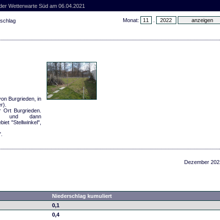
 der Wetterwarte Süd am 06.04.2021
Monat:
.
rschlag
von Burgrieden, in
r).
r Ort Burgrieden.
ung und dann
iet "Stellwinkel",
.
Dezember 202
Niederschlag kumuliert
0,1
0,4