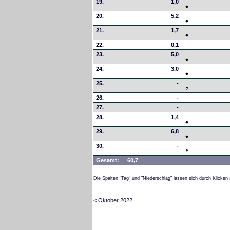
19.
1,0
20.
5,2
21.
1,7
22.
0,1
23.
5,0
24.
3,0
25.
-
26.
-
27.
-
28.
1,4
29.
6,8
30.
-
Gesamt:
60,7
Die Spalten "Tag" und "Niederschlag" lassen sich durch Klicken 
< Oktober 2022