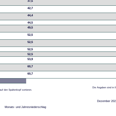
37,5
42,7
44,4
44,5
49,5
52,5
52,5
52,5
52,5
53,9
60,7
60,7
Die Angaben sind in l
auf den Spaltenkopf sortieren.
Dezember 202
Monats- und Jahresniederschlag