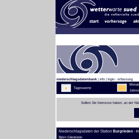
niederschlagsdatenbank
|
info
|
login - erfassung
Monat
Tageswerte
Jahre
Sollten Sie Interesse haben, an der N
Niederschlagsdaten der Station
Burgrieden
- I
Björn Gliedstein