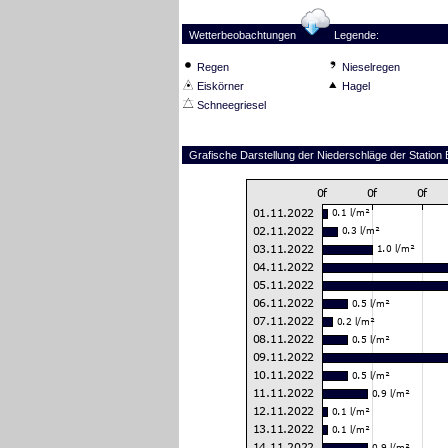
Wetterbeobachtungen
Legende:
Regen
Nieselregen
Eiskörner
Hagel
Schneegriesel
Grafische Darstellung der Niederschläge der Statio