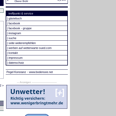
Oberer Brühl
treffpunkt & service
|
gästebuch
|
facebook
|
facebook - gruppe
|
instagram
|
suche
|
seite weiterempfehlen
|
werben auf wetterwarte-sued.com
|
kontakt
|
impressum
|
datenschutz
Pegel Konstanz
- www.bodensee.net
--- Anzeigen --------------------------------
2 >