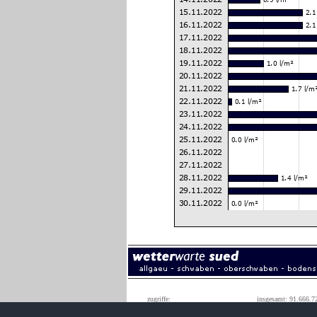
zugriffe:
insgesamt: 91.666.7
monatshöchstwert: 1.590.0