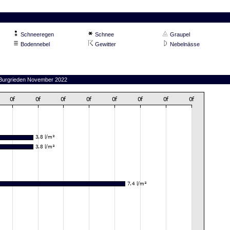
Schneeregen
Schnee
Graupel
Bodennebel
Gewitter
Nebelnässe
n Burgrieden November 2022