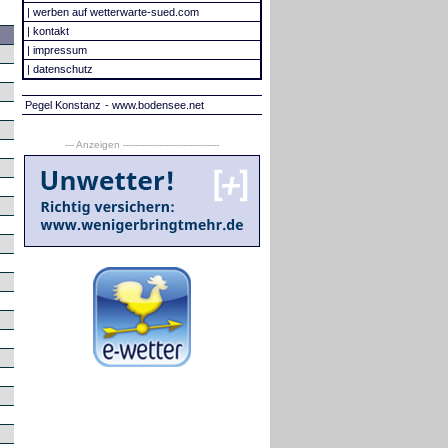
|
werben auf wetterwarte-sued.com
|
kontakt
|
impressum
|
datenschutz
Pegel Konstanz
- www.bodensee.net
--- Anzeigen --------------------------------