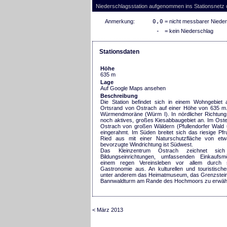
Niederschlagsstation aufgenommen ins Stationsnetz
Anmerkung:
0,0
= nicht messbarer Niede
-
= kein Niederschlag
Stationsdaten
Höhe
635 m
Lage
Auf Google Maps ansehen
Beschreibung
Die Station befindet sich in einem Wohngebiet 
Ortsrand von Ostrach auf einer Höhe von 635 m. 
Würmendmoräne (Würm I). In nördlicher Richtung 
noch aktives, großes Kiesabbaugebiet an. Im Ost
Ostrach von großen Wäldern (Pfullendorfer Wald
eingerahmt. Im Süden breitet sich das riesige Pfr
Ried aus mit einer Naturschutzfläche von et
bevorzugte Windrichtung ist Südwest.
Das Kleinzentrum Ostrach zeichnet sic
Bildungseinrichtungen, umfassenden Einkaufsm
einem regen Vereinsleben vor allem durch s
Gastronomie aus. An kulturellen und touristische
unter anderem das Heimatmuseum, das Grenzste
Bannwaldturm am Rande des Hochmoors zu erwäh
< März 2013