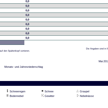
0,0
0,0
0,0
0,0
0,0
0,0
0,0
0,0
0,0
Die Angaben sind in l
auf den Spaltenkopf sortieren.
Mai 201
Monats- und Jahresniederschlag
Schneeregen
Schnee
Graupel
Bodennebel
Gewitter
Nebelnässe