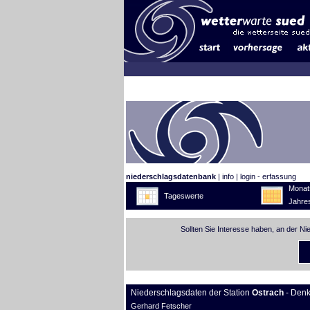
niederschlagsdatenbank
|
info
|
login - erfassung
Monat
Tageswerte
Jahre
Sollten Sie Interesse haben, an der N
Niederschlagsdaten der Station
Ostrach
- Den
Gerhard Fetscher