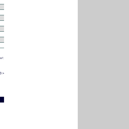
/m².
3 >