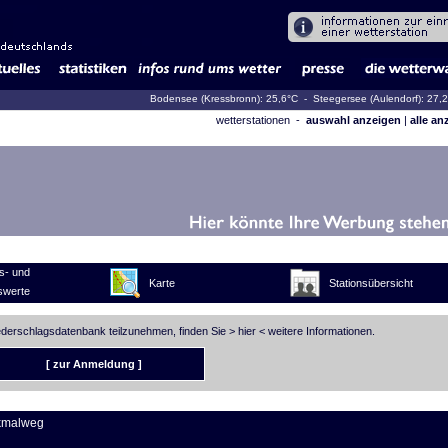
Bodensee (Kressbronn): 25,6°C
- Steegersee (Aulendorf): 27,
wetterstationen -
auswahl anzeigen
|
alle an
s- und
Karte
Stationsübersicht
swerte
iederschlagsdatenbank teilzunehmen, finden Sie >
hier
< weitere Informationen.
[ zur Anmeldung ]
kmalweg