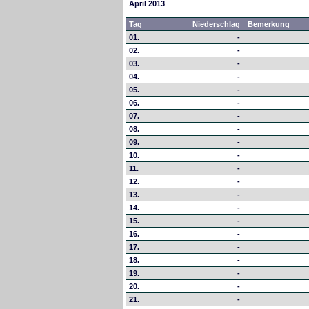
April 2013
Tag
Niederschlag
Bemerkung
01.
-
02.
-
03.
-
04.
-
05.
-
06.
-
07.
-
08.
-
09.
-
10.
-
11.
-
12.
-
13.
-
14.
-
15.
-
16.
-
17.
-
18.
-
19.
-
20.
-
21.
-