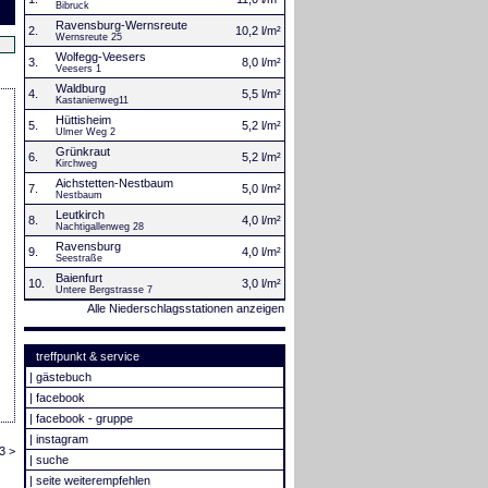
Bibruck
Ravensburg-Wernsreute
2.
10,2 l/m²
Wernsreute 25
Wolfegg-Veesers
3.
8,0 l/m²
Veesers 1
Waldburg
4.
5,5 l/m²
Kastanienweg11
Hüttisheim
5.
5,2 l/m²
Ulmer Weg 2
Grünkraut
6.
5,2 l/m²
Kirchweg
Aichstetten-Nestbaum
7.
5,0 l/m²
Nestbaum
Leutkirch
8.
4,0 l/m²
Nachtigallenweg 28
Ravensburg
9.
4,0 l/m²
Seestraße
Baienfurt
10.
3,0 l/m²
Untere Bergstrasse 7
Alle Niederschlagsstationen anzeigen
treffpunkt & service
|
gästebuch
|
facebook
|
facebook - gruppe
|
instagram
3 >
|
suche
|
seite weiterempfehlen