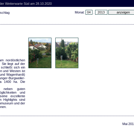
 der Wetterwarte Süd am 28.10.2020
Monat:
.
rschlag
am nordöstlichen
Sie liegt auf der
schließt sich ein
en und Westen ist
 und Wagenhardt)
unger-Burgweiler-
wa 1400 ha. Die
h neben guten
öglichkeiten und
eine exzellente
n Highlights sind
inmuseum und der
nen.
Mai 201