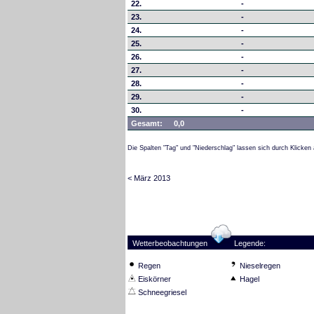
22.
-
23.
-
24.
-
25.
-
26.
-
27.
-
28.
-
29.
-
30.
-
Gesamt:
0,0
Die Spalten "Tag" und "Niederschlag" lassen sich durch Klicken 
< März 2013
Wetterbeobachtungen
Legende:
Regen
Nieselregen
Eiskörner
Hagel
Schneegriesel