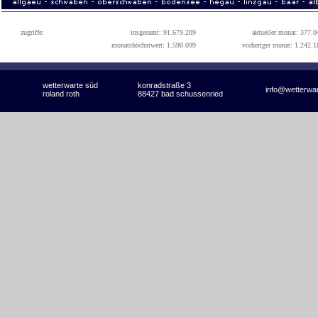
zugriffe:
insgesamt: 91.679.209
aktueller monat: 377.0
monatshöchstwert: 1.590.099
vorheriger monat: 1.242.1
wetterwarte süd
konradstraße 3
info@wetterwa
roland roth
88427 bad schussenried