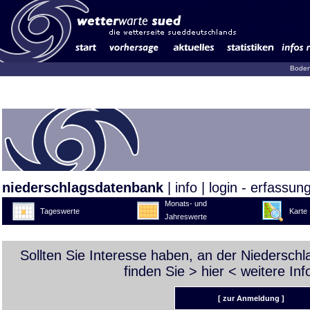
Boden
niederschlagsdatenbank
|
info
|
login - erfassun
Monats- und
Tageswerte
Karte
Jahreswerte
Sollten Sie Interesse haben, an der Niedersch
finden Sie >
hier
< weitere Inf
[ zur Anmeldung ]