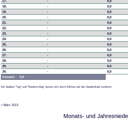
17.
-
0,0
18.
-
0,0
19.
-
0,0
20.
-
0,0
21.
-
0,0
22.
-
0,0
23.
-
0,0
24.
-
0,0
25.
-
0,0
26.
-
0,0
27.
-
0,0
28.
-
0,0
29.
-
0,0
30.
-
0,0
Gesamt:
0,0
Die Spalten "Tag" und "Niederschlag" lassen sich durch Klicken auf den Spaltenkopf sortieren.
< März 2013
Monats- und Jahresniede