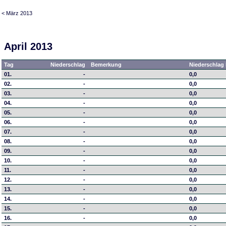
< März 2013
April 2013
Tag
Niederschlag
Bemerkung
Niederschlag 
01.
-
0,0
02.
-
0,0
03.
-
0,0
04.
-
0,0
05.
-
0,0
06.
-
0,0
07.
-
0,0
08.
-
0,0
09.
-
0,0
10.
-
0,0
11.
-
0,0
12.
-
0,0
13.
-
0,0
14.
-
0,0
15.
-
0,0
16.
-
0,0