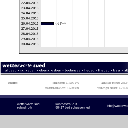
zugriffe:
insgesamt: 91.586.146
aktueller monat: 283.9
monatshöchstwert: 1.590.099
vorheriger monat: 1.242.1
wetterwarte süd
konradstraße 3
info@wetterwa
roland roth
88427 bad schussenried