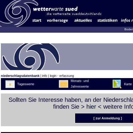
Boden
niederschlagsdatenbank
|
info
|
login - erfassung
Monats- und
Tageswerte
Karte
Jahreswerte
Sollten Sie Interesse haben, an der Niedersch
finden Sie >
hier
< weitere Inf
[ zur Anmeldung ]