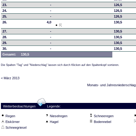
23.
-
126,5
24.
-
126,5
25.
-
126,5
26.
4,0
130,5
27.
-
130,5
28.
-
130,5
29.
-
130,5
30.
-
130,5
Gesamt:
130,5
Die Spalten "Tag" und "Niederschlag" lassen sich durch Klicken auf den Spaltenkopf sortieren.
< März 2013
Monats- und Jahresniederschlag
Wetterbeobachtungen
Legende:
Regen
Nieselregen
Schneeregen
Eiskörner
Hagel
Bodennebel
Schneegriesel