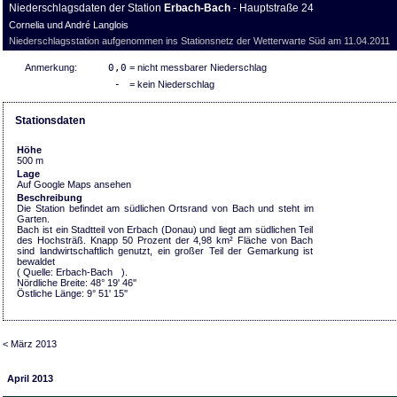
Niederschlagsdaten der Station
Erbach-Bach
- Hauptstraße 24
Cornelia und André Langlois
Niederschlagsstation aufgenommen ins Stationsnetz der Wetterwarte Süd am 11.04.2011
Anmerkung:
0,0
= nicht messbarer Niederschlag
-
= kein Niederschlag
Stationsdaten
Höhe
500 m
Lage
Auf Google Maps ansehen
Beschreibung
Die Station befindet am südlichen Ortsrand von Bach und steht im
Garten.
Bach ist ein Stadtteil von Erbach (Donau) und liegt am südlichen Teil
des Hochsträß. Knapp 50 Prozent der 4,98 km² Fläche von Bach
sind landwirtschaftlich genutzt, ein großer Teil der Gemarkung ist
bewaldet
( Quelle:
Erbach-Bach
).
Nördliche Breite: 48° 19' 46''
Östliche Länge: 9° 51' 15''
< März 2013
April 2013