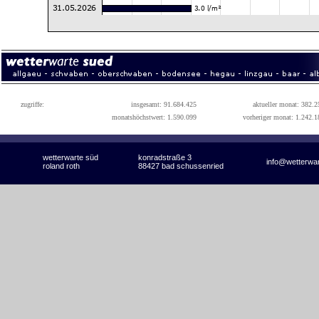
zugriffe:
insgesamt: 91.684.425
aktueller monat: 382.2
monatshöchstwert: 1.590.099
vorheriger monat: 1.242.1
wetterwarte süd
konradstraße 3
info@wetterwa
roland roth
88427 bad schussenried