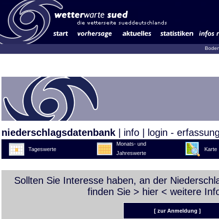
Boden
niederschlagsdatenbank
|
info
|
login - erfassun
Monats- und
Tageswerte
Karte
Jahreswerte
Sollten Sie Interesse haben, an der Niedersch
finden Sie >
hier
< weitere Inf
[ zur Anmeldung ]