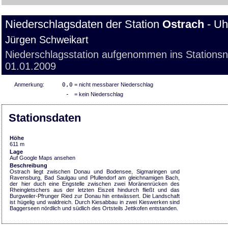
Niederschlagsdaten der Station
Ostrach
- Uh
Jürgen Schweikart
Niederschlagsstation aufgenommen ins Stations
01.01.2009
Anmerkung:
0,0
= nicht messbarer Niederschlag
-
= kein Niederschlag
Stationsdaten
Höhe
611 m
Lage
Auf Google Maps ansehen
Beschreibung
Ostrach liegt zwischen Donau und Bodensee, Sigmaringen und
Ravensburg, Bad Saulgau und Pfullendorf am gleichnamigen Bach,
der hier duch eine Engstelle zwischen zwei Moränenrücken des
Rheingletschers aus der letzten Eiszeit hindurch fließt und das
Burgweiler-Pfrunger Ried zur Donau hin entwässert. Die Landschaft
ist hügelig und waldreich. Durch Kiesabbau in zwei Kieswerken sind
Baggerseen nördlich und südlich des Ortsteils Jettkofen entstanden.