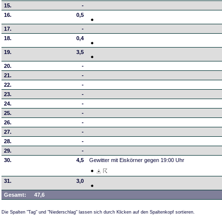
15.
-
16.
0,5
17.
-
18.
0,4
19.
3,5
20.
-
21.
-
22.
-
23.
-
24.
-
25.
-
26.
-
27.
-
28.
-
29.
-
30.
4,5
Gewitter mit Eiskörner gegen 19:00 Uhr
31.
3,0
Gesamt:
47,6
Die Spalten "Tag" und "Niederschlag" lassen sich durch Klicken auf den Spaltenkopf sortieren.