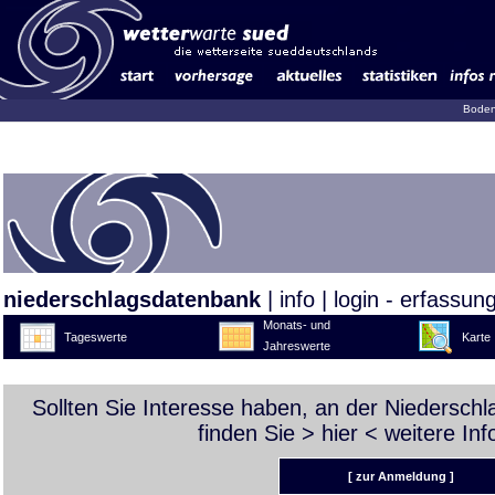
Boden
niederschlagsdatenbank
|
info
|
login - erfassun
Monats- und
Tageswerte
Karte
Jahreswerte
Sollten Sie Interesse haben, an der Niedersch
finden Sie >
hier
< weitere Inf
[ zur Anmeldung ]