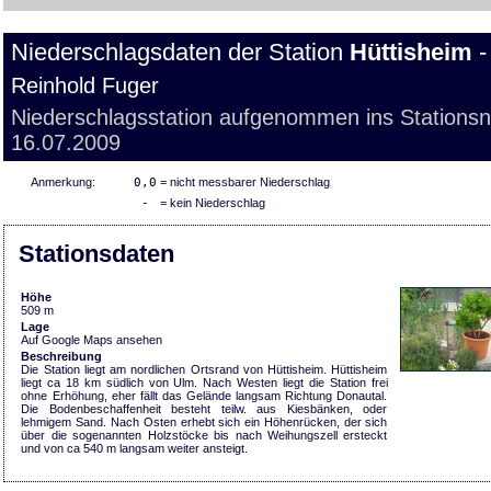
Niederschlagsdaten der Station
Hüttisheim
-
Reinhold Fuger
Niederschlagsstation aufgenommen ins Stations
16.07.2009
Anmerkung:
0,0
= nicht messbarer Niederschlag
-
= kein Niederschlag
Stationsdaten
Höhe
509 m
Lage
Auf Google Maps ansehen
Beschreibung
Die Station liegt am nordlichen Ortsrand von Hüttisheim. Hüttisheim
liegt ca 18 km südlich von Ulm. Nach Westen liegt die Station frei
ohne Erhöhung, eher fällt das Gelände langsam Richtung Donautal.
Die Bodenbeschaffenheit besteht teilw. aus Kiesbänken, oder
lehmigem Sand. Nach Osten erhebt sich ein Höhenrücken, der sich
über die sogenannten Holzstöcke bis nach Weihungszell ersteckt
und von ca 540 m langsam weiter ansteigt.