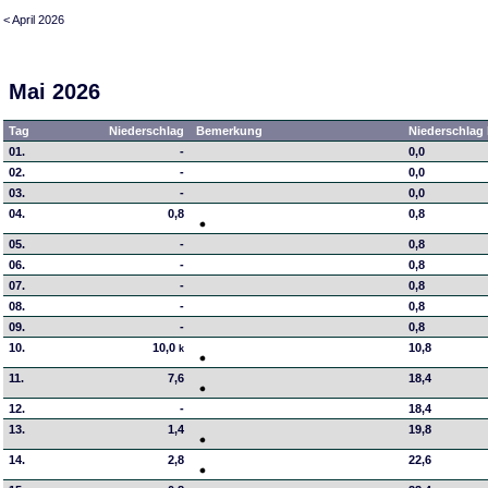
< April 2026
Mai 2026
Tag
Niederschlag
Bemerkung
Niederschlag 
01.
-
0,0
02.
-
0,0
03.
-
0,0
04.
0,8
0,8
05.
-
0,8
06.
-
0,8
07.
-
0,8
08.
-
0,8
09.
-
0,8
10.
10,0
10,8
k
11.
7,6
18,4
12.
-
18,4
13.
1,4
19,8
14.
2,8
22,6