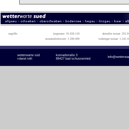
zugriffe:
insgesamt: 91.658.118
aktueller monat: 355.9
monatshöchstwert: 1.590.099
vorheriger monat: 1.242.1
wetterwarte süd
konradstraße 3
info@wetterwa
roland roth
88427 bad schussenried