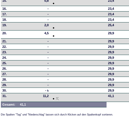
15.
0,8
23,4
16.
-
23,4
17.
-
23,4
18.
-
23,4
19.
2,0
25,4
20.
4,5
29,9
21.
-
29,9
22.
-
29,9
23.
-
29,9
24.
-
29,9
25.
-
29,9
26.
-
29,9
27.
-
29,9
28.
-
29,9
29.
-
29,9
30.
-
29,9
k
31.
11,2
41,1
Gesamt:
41,1
Die Spalten "Tag" und "Niederschlag" lassen sich durch Klicken auf den Spaltenkopf sortieren.