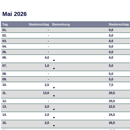
Mai 2026
Tag
Niederschlag
Bemerkung
Niederschlag 
01.
-
0,0
02.
-
0,0
03.
-
0,0
04.
-
0,0
05.
-
0,0
06.
4,0
4,0
07.
1,0
5,0
08.
-
5,0
09.
-
5,0
10.
2,5
7,5
11.
13,0
20,5
12.
-
20,5
13.
2,0
22,5
14.
2,0
24,5
15.
2,0
26,5