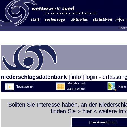
Boden
niederschlagsdatenbank
|
info
|
login - erfassun
Monats- und
Tageswerte
Karte
Jahreswerte
Sollten Sie Interesse haben, an der Niedersch
finden Sie >
hier
< weitere Inf
[ zur Anmeldung ]