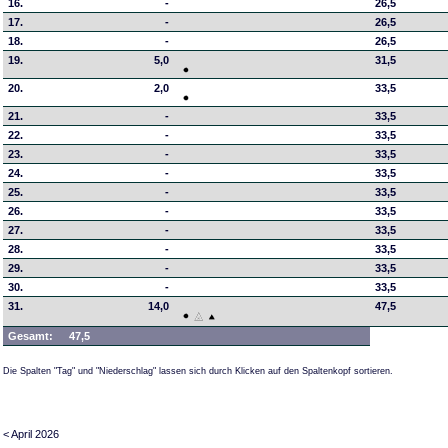
16.
-
26,5
17.
-
26,5
18.
-
26,5
19.
5,0
31,5
20.
2,0
33,5
21.
-
33,5
22.
-
33,5
23.
-
33,5
24.
-
33,5
25.
-
33,5
26.
-
33,5
27.
-
33,5
28.
-
33,5
29.
-
33,5
30.
-
33,5
31.
14,0
47,5
Gesamt:
47,5
Die Spalten "Tag" und "Niederschlag" lassen sich durch Klicken auf den Spaltenkopf sortieren.
< April 2026