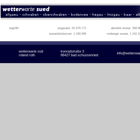
zugriffe:
insgesamt: 91.670.172
aktueller monat: 368.0
monatshöchstwert: 1.590.099
vorheriger monat: 1.242.1
wetterwarte süd
konradstraße 3
info@wetterwa
roland roth
88427 bad schussenried