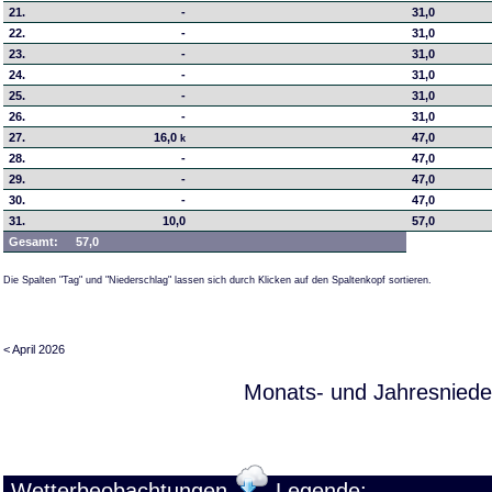
21.
-
31,0
22.
-
31,0
23.
-
31,0
24.
-
31,0
25.
-
31,0
26.
-
31,0
27.
16,0
47,0
k
28.
-
47,0
29.
-
47,0
30.
-
47,0
31.
10,0
57,0
Gesamt:
57,0
Die Spalten "Tag" und "Niederschlag" lassen sich durch Klicken auf den Spaltenkopf sortieren.
< April 2026
Monats- und Jahresniede
Wetterbeobachtungen
Legende: