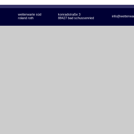
wetterwarte süd
konradstraße 3
info@wetterwa
roland roth
88427 bad schussenried