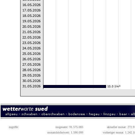
zugriffe:
insgesamt: 91.575.083
aktueller monat: 272.9
monatshöchstwert: 1.590.099
vorheriger monat: 1.242.1