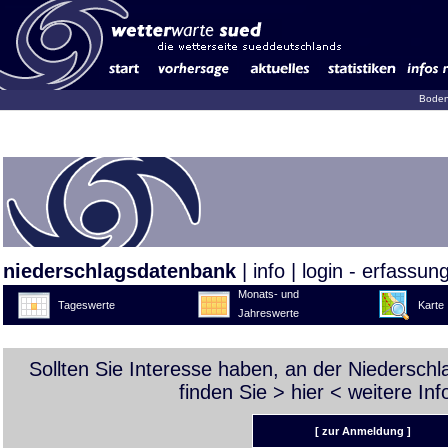
Boden
niederschlagsdatenbank
|
info
|
login - erfassun
Monats- und
Tageswerte
Karte
Jahreswerte
Sollten Sie Interesse haben, an der Niedersch
finden Sie >
hier
< weitere Inf
[ zur Anmeldung ]