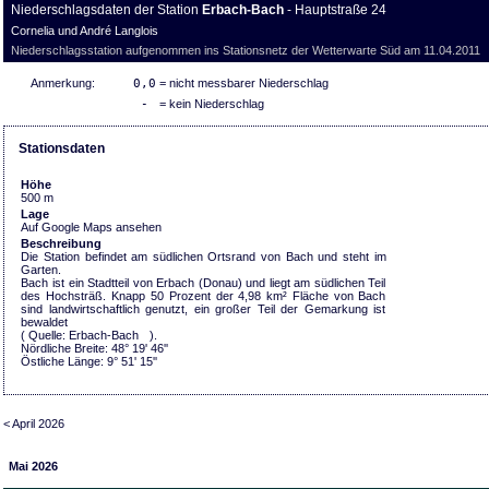
Niederschlagsdaten der Station
Erbach-Bach
- Hauptstraße 24
Cornelia und André Langlois
Niederschlagsstation aufgenommen ins Stationsnetz der Wetterwarte Süd am 11.04.2011
Anmerkung:
0,0
= nicht messbarer Niederschlag
-
= kein Niederschlag
Stationsdaten
Höhe
500 m
Lage
Auf Google Maps ansehen
Beschreibung
Die Station befindet am südlichen Ortsrand von Bach und steht im
Garten.
Bach ist ein Stadtteil von Erbach (Donau) und liegt am südlichen Teil
des Hochsträß. Knapp 50 Prozent der 4,98 km² Fläche von Bach
sind landwirtschaftlich genutzt, ein großer Teil der Gemarkung ist
bewaldet
( Quelle:
Erbach-Bach
).
Nördliche Breite: 48° 19' 46''
Östliche Länge: 9° 51' 15''
< April 2026
Mai 2026