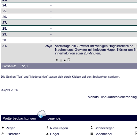
24.
-
25.
-
26.
-
27.
-
28.
-
29.
-
30.
-
31.
25,0
Vormittags ein Gewitter mit wenigen Hagelkörnern ca. 
Nachmittags Gewitter mit heftigem Hagel, Körner um 
innerhalb von etwa 20 Minuten.
Gesamt:
72,0
Die Spalten "Tag" und "Niederschlag" lassen sich durch Klicken auf den Spaltenkopf sortieren.
< April 2026
Monats- und Jahresniederschlag
Wetterbeobachtungen
Legende:
Regen
Nieselregen
Schneeregen
Eiskörner
Hagel
Bodennebel