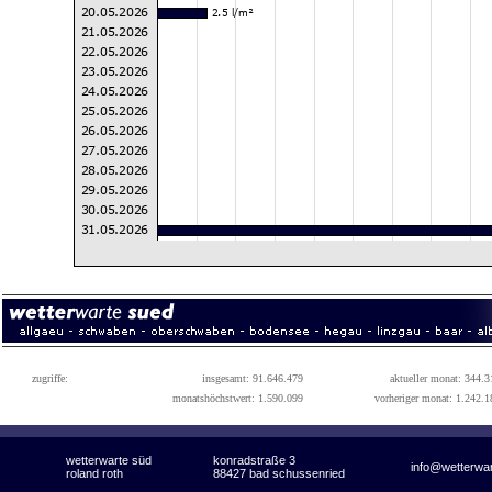
zugriffe:
insgesamt: 91.646.479
aktueller monat: 344.3
monatshöchstwert: 1.590.099
vorheriger monat: 1.242.1
wetterwarte süd
konradstraße 3
info@wetterwa
roland roth
88427 bad schussenried