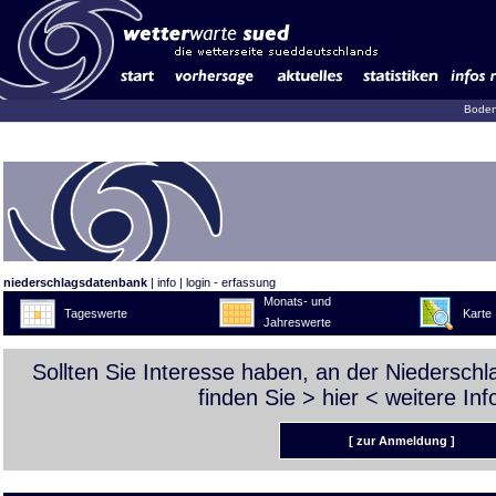
Boden
niederschlagsdatenbank
|
info
|
login - erfassung
Monats- und
Tageswerte
Karte
Jahreswerte
Sollten Sie Interesse haben, an der Niedersch
finden Sie >
hier
< weitere Inf
[ zur Anmeldung ]