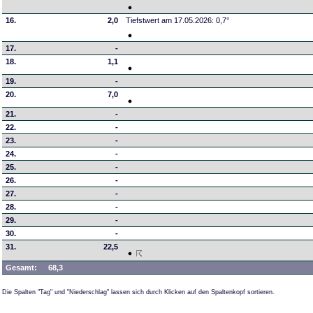
16.
2,0
Tiefstwert am 17.05.2026: 0,7°
17.
-
18.
1,1
19.
-
20.
7,0
21.
-
22.
-
23.
-
24.
-
25.
-
26.
-
27.
-
28.
-
29.
-
30.
-
31.
22,5
Gesamt:
68,3
Die Spalten "Tag" und "Niederschlag" lassen sich durch Klicken auf den Spaltenkopf sortieren.