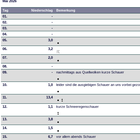
Mai 2026
Tag
Niederschlag
Bemerkung
01.
-
02.
-
03.
-
04.
-
05.
3,0
06.
3,2
07.
2,0
08.
-
09.
-
nachmittags aus Quellwolken kurze Schauer
10.
1,0
leider sind die ausgiebigen Schauer an uns vorbei gez
11.
13,4
12.
1,1
kurze Schneeregenschauer
13.
3,8
14.
1,5
15.
6,7
vor allem abends Schauer