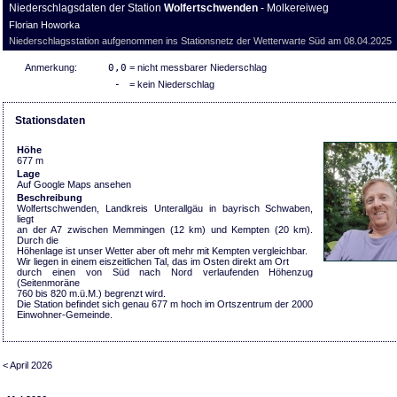
Niederschlagsdaten der Station
Wolfertschwenden
- Molkereiweg
Florian Howorka
Niederschlagsstation aufgenommen ins Stationsnetz der Wetterwarte Süd am 08.04.2025
Anmerkung:
0,0
= nicht messbarer Niederschlag
-
= kein Niederschlag
Stationsdaten
Höhe
677 m
Lage
Auf Google Maps ansehen
Beschreibung
Wolfertschwenden, Landkreis Unterallgäu in bayrisch Schwaben,
liegt
an der A7 zwischen Memmingen (12 km) und Kempten (20 km).
Durch die
Höhenlage ist unser Wetter aber oft mehr mit Kempten vergleichbar.
Wir liegen in einem eiszeitlichen Tal, das im Osten direkt am Ort
durch einen von Süd nach Nord verlaufenden Höhenzug
(Seitenmoräne
760 bis 820 m.ü.M.) begrenzt wird.
Die Station befindet sich genau 677 m hoch im Ortszentrum der 2000
Einwohner-Gemeinde.
< April 2026