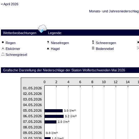
< April 2026
Monats- und Jahresniederschlag
Wetterbeobachtungen
Legende:
Regen
Nieselregen
Schneeregen
Eiskörner
Hagel
Bodennebel
Schneegriesel
Grafische Darstellung der Niederschläge der Station Wolfertschwenden Mai 2026