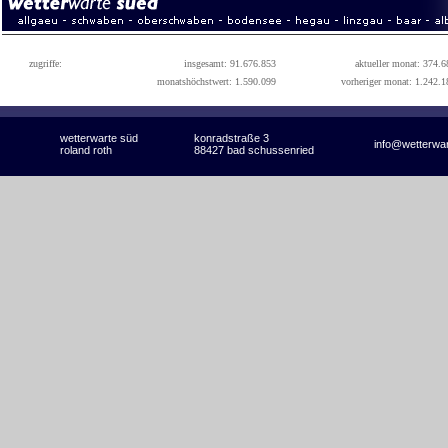
zugriffe:
insgesamt: 91.676.853
aktueller monat: 374.6
monatshöchstwert: 1.590.099
vorheriger monat: 1.242.1
wetterwarte süd
konradstraße 3
info@wetterwa
roland roth
88427 bad schussenried