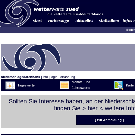
Boden
niederschlagsdatenbank
|
info
|
login - erfassung
Monats- und
Tageswerte
Karte
Jahreswerte
Sollten Sie Interesse haben, an der Niedersch
finden Sie >
hier
< weitere Inf
[ zur Anmeldung ]