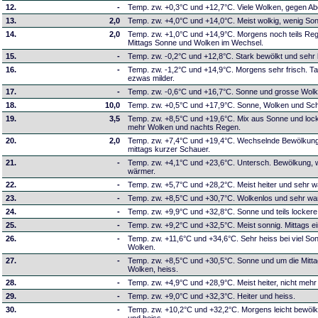
12.
-
Temp. zw. +0,3°C und +12,7°C. Viele Wolken, gegen A
13.
2,0
Temp. zw. +4,0°C und +14,0°C. Meist wolkig, wenig So
14.
2,0
Temp. zw. +1,0°C und +14,9°C. Morgens noch teils Re
Mittags Sonne und Wolken im Wechsel.
15.
-
Temp. zw. -0,2°C und +12,8°C. Stark bewölkt und sehr 
16.
-
Temp. zw. -1,2°C und +14,9°C. Morgens sehr frisch. T
ezwas milder.
17.
-
Temp. zw. -0,6°C und +16,7°C. Sonne und grosse Wolk
18.
10,0
Temp. zw. +0,5°C und +17,9°C. Sonne, Wolken und Sch
19.
3,5
Temp. zw. +8,5°C und +19,6°C. Mix aus Sonne und lo
mehr Wolken und nachts Regen.
20.
2,0
Temp. zw. +7,4°C und +19,4°C. Wechselnde Bewölkung,
mittags kurzer Schauer.
21.
-
Temp. zw. +4,1°C und +23,6°C. Untersch. Bewölkung,
wärmer.
22.
-
Temp. zw. +5,7°C und +28,2°C. Meist heiter und sehr 
23.
-
Temp. zw. +8,5°C und +30,7°C. Wolkenlos und sehr wa
24.
-
Temp. zw. +9,9°C und +32,8°C. Sonne und teils lockere
25.
-
Temp. zw. +9,2°C und +32,5°C. Meist sonnig. Mittags e
26.
-
Temp. zw. +11,6°C und +34,6°C. Sehr heiss bei viel So
Wolken.
27.
-
Temp. zw. +8,5°C und +30,5°C. Sonne und um die Mittag
Wolken, heiss.
28.
-
Temp. zw. +4,9°C und +28,9°C. Meist heiter, nicht mehr
29.
-
Temp. zw. +9,0°C und +32,3°C. Heiter und heiss.
30.
-
Temp. zw. +10,2°C und +32,2°C. Morgens leicht bewölkt