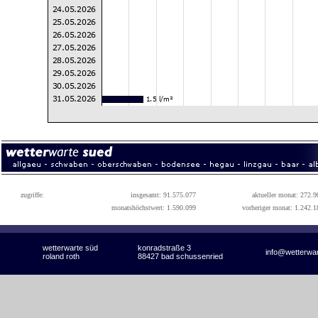
zugriffe:
insgesamt: 91.575.077
aktueller monat: 272.9
monatshöchstwert: 1.590.099
vorheriger monat: 1.242.1
wetterwarte süd
konradstraße 3
info@wetterwa
roland roth
88427 bad schussenried