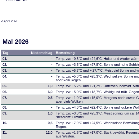
< April 2026
Mai 2026
Tag
Niederschlag
Bemerkung
01.
-
Temp. zw. +0,3°C und +24,6°C. Heiter und wieder wärm
02.
-
Temp. zw. +3,5°C und +27,8°C. Sonne und hohe Schlei
03.
-
Temp. zw. +5,7°C und + 27,7°C. Meist viel Sonne und 
04.
-
Temp. zw. +5,5°C und +25,3°C. Wechsel zw. Sonne und
aber kein Regen.
05.
1,0
Temp. zw. +5,2°C und +21,2°C. Untersch. bewölkt. Mitt
06.
6,0
Temp. zw. +5,0°C und +18,7°C. Wolkig und trüb. Gege
07.
0,5
Temp. zw. +1,0°C und +15,0°C. Morgens noch etwas Get
aber viele Wolken.
08.
-
Temp. zw. +4,5°C und +22,4°C. Sonne und lockere Wol
09.
1,0
Temp. zw. +3,5°C und +25,3°C. Meist sonnig, um ca. 1
"heiterem" Himmel.
10.
0,5
Temp. zw. +7,9°C und +24,5°C. Wechselnde Bewölkung, 
Regen.
11.
12,0
Temp. zw. +1,8°C und +17,0°C. Stark bewölkt, Regensch
aus Westen.