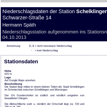
Niederschlagsdaten der Station
Schelklinge
Schwarzer-Straße 14
Hermann Späth
Niederschlagsstation aufgenommen ins Stations
04.10.2013
Anmerkung:
0,0
= nicht messbarer Niederschlag
-
= kein Niederschlag
Stationsdaten
Höhe
615 m
Lage
Auf Google Maps ansehen
Beschreibung
Die Station liegt mitten in einem kleinen Teilort der Stadt Schelklingen
im Schmiechtal zwischen Schelklingen und Münsingen.
Der Ort Gundershofen ist südlich und nördlich umgeben von
bewaldeten Hängen.
Die Albhochfläche südl. u. nördlich der Ortschaft liegt zw. 720 und
790 m üb. NN.