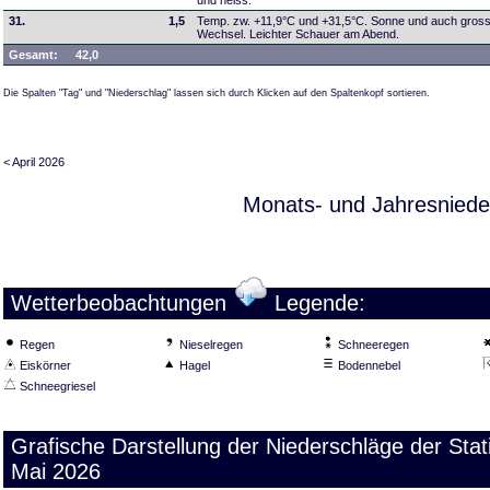
und heiss.
31.
1,5
Temp. zw. +11,9°C und +31,5°C. Sonne und auch grosse
Wechsel. Leichter Schauer am Abend.
Gesamt:
42,0
Die Spalten "Tag" und "Niederschlag" lassen sich durch Klicken auf den Spaltenkopf sortieren.
< April 2026
Monats- und Jahresniede
Wetterbeobachtungen
Legende:
Regen
Nieselregen
Schneeregen
Eiskörner
Hagel
Bodennebel
Schneegriesel
Grafische Darstellung der Niederschläge der Sta
Mai 2026