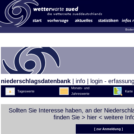
Boden
niederschlagsdatenbank
|
info
|
login - erfassun
Monats- und
Tageswerte
Karte
Jahreswerte
Sollten Sie Interesse haben, an der Niedersch
finden Sie >
hier
< weitere Inf
[ zur Anmeldung ]