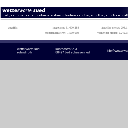
zugriffe:
insgesamt: 91.600.288
aktueller monat: 298.1
monatshöchstwert: 1.590.099
vorheriger monat: 1.242.1
wetterwarte süd
konradstraße 3
info@wetterwa
roland roth
88427 bad schussenried