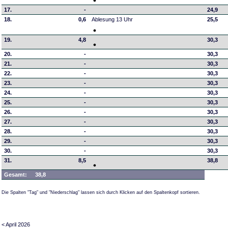
17.
-
24,9
18.
0,6
Ablesung 13 Uhr
25,5
19.
4,8
30,3
20.
-
30,3
21.
-
30,3
22.
-
30,3
23.
-
30,3
24.
-
30,3
25.
-
30,3
26.
-
30,3
27.
-
30,3
28.
-
30,3
29.
-
30,3
30.
-
30,3
31.
8,5
38,8
Gesamt:
38,8
Die Spalten "Tag" und "Niederschlag" lassen sich durch Klicken auf den Spaltenkopf sortieren.
< April 2026