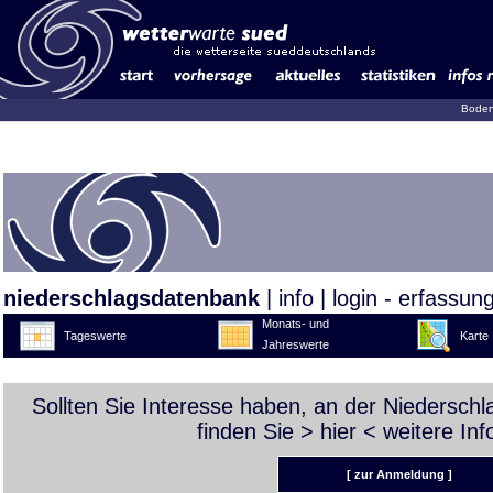
Boden
niederschlagsdatenbank
|
info
|
login - erfassun
Monats- und
Tageswerte
Karte
Jahreswerte
Sollten Sie Interesse haben, an der Niedersch
finden Sie >
hier
< weitere Inf
[ zur Anmeldung ]