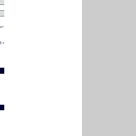
/m².
5 >