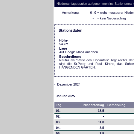
Niederschlagsstation aufgenommen ins Stationsnetz
Anmerkung:
0,0
= nicht messbarer Niede
-
= kein Niederschlag
Stationsdaten
Höhe
543 m
Lage
Auf Google Maps ansehen
Beschreibung
Neufra als "Perle des Donautals" liegt rechts d
sind die St.Peter und Paul- Kirche, das Schl
HÄNGENDEN GÄRTEN.
< Dezember 2024
Januar 2025
Tag
Niederschlag
Bemerkung
01.
13,5
02.
-
03.
11,0
04.
3,5
05.
2,5