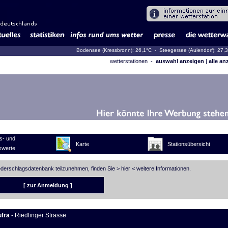
Bodensee (Kressbronn): 26,1°C
- Steegersee (Aulendorf): 27,
wetterstationen -
auswahl anzeigen
|
alle an
s- und
Karte
Stationsübersicht
swerte
iederschlagsdatenbank teilzunehmen, finden Sie >
hier
< weitere Informationen.
[ zur Anmeldung ]
ufra
- Riedlinger Strasse