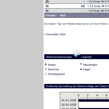
29.
-
- 0,4 Grad, 94 % R
30.
0,5
+ 3,1 Grad, 86 % 
31.
-
- 0,3 Grad, 86 % RF
Gesamt:
84,0
Die Spalten "Tag" und "Niederschlag" lassen sich durch Klicken 
< Dezember 2024
Wetterbeobachtungen
Legende:
Regen
Nieselregen
Eiskörner
Hagel
Schneegriesel
Grafische Darstellung der Niederschläge der Station