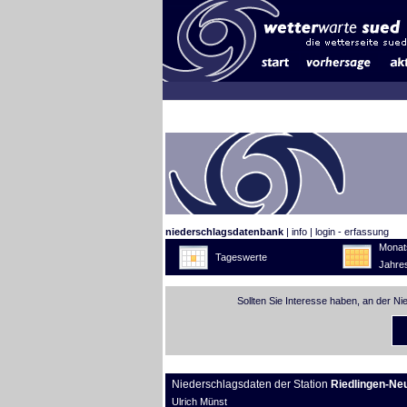
niederschlagsdatenbank
|
info
|
login - erfassung
Monat
Tageswerte
Jahre
Sollten Sie Interesse haben, an der N
Niederschlagsdaten der Station
Riedlingen-Ne
Ulrich Münst