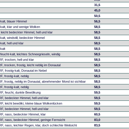
31,5
45,0
50,5
-kalt, blauer Himmel
56,5
g-kalt, klar und wenige Wolken
58,5
, leicht bedeckter Himmel, hell und klar
58,5
-kalt, windstill, bedeckter Himmel
58,5
kalt, hell und klar
58,5
-kalt
58,5
-feucht-kalt, leichtes Schneegrieseln, windig
58,5
F, trocken, hell und klar
58,5
, trocken, frostig, leicht neblig im Donautal
58,5
F, frostig-kalt, Donautal im Nebel
58,5
, frostig-kalt, neblig
58,5
F, frostig, neblig im Donautal, abnehmender Mond ist sichtbar
58,5
, frostig-kalt, neblig
58,5
RF, feucht, dunkle Bewölkung
59,5
RF, bedeckter Himmel, hell und klar
59,5
F, leicht bewölkt, kleine blaue Wolkenlücken
59,5
RF, bedeckter Himmel, hell und klar
59,5
RF, nass, bedeckter Himmel, klar
60,5
RF, nass, bedeckter Himmel, geringe Fernsicht
83,0
F, nass, leichter Regen, klar, doch schlechte Weitsicht
83,5