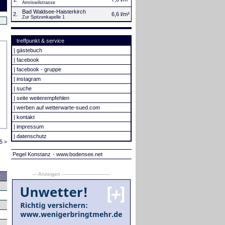
Amriswilstrasse
Bad Waldsee-Haisterkirch
2.
6,6 l/m²
Zur Spitzenkapelle 1
treffpunkt & service
|
gästebuch
|
facebook
|
facebook - gruppe
|
instagram
|
suche
|
seite weiterempfehlen
|
werben auf wetterwarte-sued.com
|
kontakt
|
impressum
|
datenschutz
5 >
Pegel Konstanz
- www.bodensee.net
--- Anzeigen --------------------------------
t