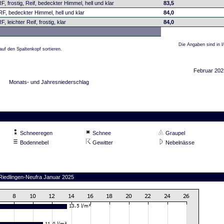
F, frostig, Reif, bedeckter Himmel, hell und klar
83,5
RF, bedeckter Himmel, hell und klar
84,0
, leichter Reif, frostig, klar
84,0
Die Angaben sind in l
auf den Spaltenkopf sortieren.
Februar 202
Monats- und Jahresniederschlag
Schneeregen
Schnee
Graupel
Bodennebel
Gewitter
Nebelnässe
 Riedlingen-Neufra Januar 2025