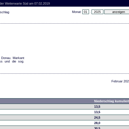
 der Wetterwarte Süd am 07.02.2019
Monat:
.
rschlag
er Donau. Markant
oss und die sog.
Februar 202
Niederschlag kumulier
13,5
13,5
24,5
28,0
30,5