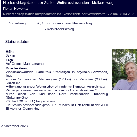
Niederschlagsdaten der Station
Wolfertschwenden
- Molkereiweg
Florian Howorka
Niederschlagsstation aufgenommen ins Stationsnetz der Wetterwarte Süd am 08.04.2025
Anmerkung:
0,0
= nicht messbarer Niederschlag
-
= kein Niederschlag
Stationsdaten
Höhe
677 m
Lage
Auf Google Maps ansehen
Beschreibung
Wolfertschwenden, Landkreis Unterallgäu in bayrisch Schwaben,
liegt
an der A7 zwischen Memmingen (12 km) und Kempten (20 km).
Durch die
Höhenlage ist unser Wetter aber oft mehr mit Kempten vergleichbar.
Wir liegen in einem eiszeitlichen Tal, das im Osten direkt am Ort
durch einen von Süd nach Nord verlaufenden Höhenzug
(Seitenmoräne
760 bis 820 m.ü.M.) begrenzt wird.
Die Station befindet sich genau 677 m hoch im Ortszentrum der 2000
Einwohner-Gemeinde.
< November 2023