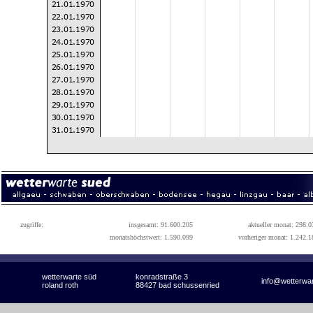
zugriffe:
insgesamt: 91.600.205
aktueller monat: 298.0
monatshöchstwert: 1.590.099
vorheriger monat: 1.242.1
wetterwarte süd
konradstraße 3
info@wetterwa
roland roth
88427 bad schussenried