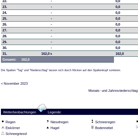
22.
-
0,0
23.
-
0,0
24.
-
0,0
25.
-
0,0
26.
-
0,0
27.
-
0,0
28.
-
0,0
29.
-
0,0
30.
-
0,0
31.
162,0
162,0
k
Gesamt:
162,0
Die Spalten "Tag" und "Niederschlag" lassen sich durch Klicken auf den Spaltenkopf sortieren.
< November 2023
Monats- und Jahresniederschlag
Wetterbeobachtungen
Legende:
Regen
Nieselregen
Schneeregen
Eiskörner
Hagel
Bodennebel
Schneegriesel