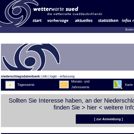
Boden
niederschlagsdatenbank
|
info
|
login - erfassung
Monats- und
Tageswerte
Karte
Jahreswerte
Sollten Sie Interesse haben, an der Niedersch
finden Sie >
hier
< weitere Inf
[ zur Anmeldung ]