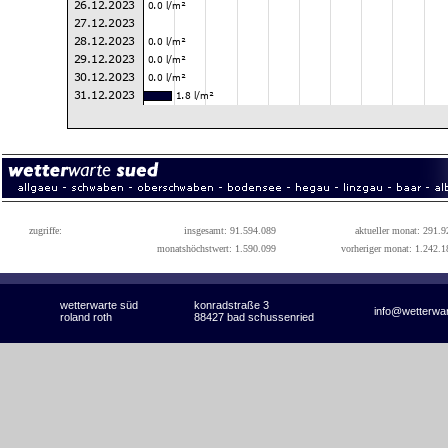
zugriffe:
insgesamt: 91.594.089
aktueller monat: 291.9
monatshöchstwert: 1.590.099
vorheriger monat: 1.242.1
wetterwarte süd
konradstraße 3
info@wetterwa
roland roth
88427 bad schussenried