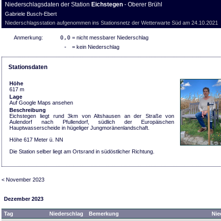
Niederschlagsdaten der Station
Eichstegen
- Oberer Brühl
Gabriele Busch-Ebert
Niederschlagsstation aufgenommen ins Stationsnetz der Wetterwarte Süd am 24.10.2021
Anmerkung:
0,0
= nicht messbarer Niederschlag
-
= kein Niederschlag
Stationsdaten
Höhe
617 m
Lage
Auf Google Maps ansehen
Beschreibung
Eichstegen liegt rund 3km von Altshausen an der Straße von
Aulendorf nach Pfullendorf, südlich der Europäischen
Hauptwasserscheide in hügeliger Jungmoränenlandschaft.
Höhe 617 Meter ü. NN
Die Station selber liegt am Ortsrand in südöstlicher Richtung.
< November 2023
Dezember 2023
Tag
Niederschlag
Bemerkung
Nie