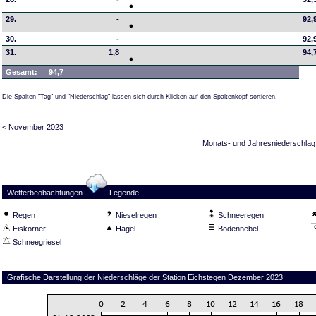
29.
-
92,
30.
-
92,
31.
1,8
94,
Gesamt:
94,7
Die Spalten "Tag" und "Niederschlag" lassen sich durch Klicken auf den Spaltenkopf sortieren.
< November 2023
Monats- und Jahresniederschlag
Wetterbeobachtungen
Legende:
Regen
Nieselregen
Schneeregen
Eiskörner
Hagel
Bodennebel
Schneegriesel
Grafische Darstellung der Niederschläge der Station Eichstegen Dezember 2023