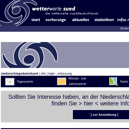
Boden
niederschlagsdatenbank
|
info
|
login - erfassung
Monats- und
Tageswerte
Karte
Jahreswerte
Sollten Sie Interesse haben, an der Niedersch
finden Sie >
hier
< weitere Inf
[ zur Anmeldung ]