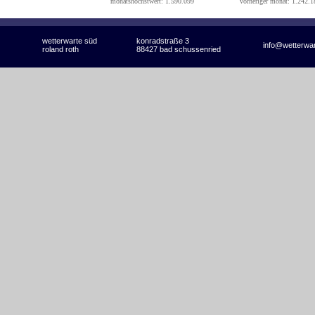
monatshöchstwert: 1.590.099
vorheriger monat: 1.242.1
wetterwarte süd
konradstraße 3
info@wetterwa
roland roth
88427 bad schussenried