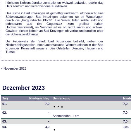
höchsten Kohlensäurekonzentrationen weltweit aufweist, sowie das
Herzzentrum und verschiedene Kurkliniken.
Das Klima in Bad Krozingen ist gemäßigt und warm, oft herrscht eine
Südwestwetterlage. Bad Krozingen bekommt so oft Wetterlagen
durch die „burgundische Pforte“. Die Winter fallen relativ mild und
schneearm aus (im Gegensatz zum greifbar nahen
Hochschwarzwald), im Sommer ist es oft recht warm und schwül.
Gewitter ziehen jedoch an Bad Krozingen oft vorbei und streifen eher
die Schwarzwaldhänge.
Die Feuerwehr der Stadt Bad Krozingen betreibt, neben der
Niederschlagsstation, noch automatische Wetterstationen in der Bad
Krozinger Kernstadt sowie in den Ortsteilen Biengen, Hausen und
Tunsel.
< November 2023
Dezember 2023
Tag
Niederschlag
Bemerkung
Nied
01.
7,0
7,0
02.
-
7,0
Schneehöhe: 1 cm
03.
-
7,0
04.
3,0
10,0