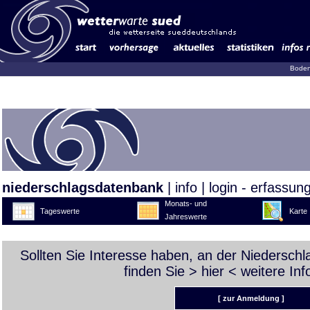
Boden
niederschlagsdatenbank
|
info
|
login - erfassun
Monats- und
Tageswerte
Karte
Jahreswerte
Sollten Sie Interesse haben, an der Niedersch
finden Sie >
hier
< weitere Inf
[ zur Anmeldung ]