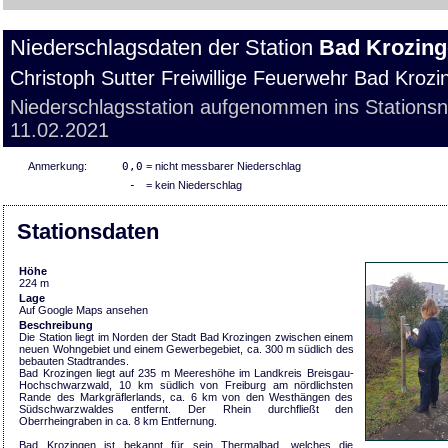
Niederschlagsdaten der Station
Bad Krozin
Christoph Sutter Freiwillige Feuerwehr Bad Krozi
Niederschlagsstation aufgenommen ins Stations
11.02.2021
Anmerkung:
0,0
= nicht messbarer Niederschlag
-
= kein Niederschlag
Stationsdaten
Höhe
224 m
Lage
Auf Google Maps ansehen
Beschreibung
Die Station liegt im Norden der Stadt Bad Krozingen zwischen einem
neuen Wohngebiet und einem Gewerbegebiet, ca. 300 m südlich des
bebauten Stadtrandes.
Bad Krozingen liegt auf 235 m Meereshöhe im Landkreis Breisgau-
Hochschwarzwald, 10 km südlich von Freiburg am nördlichsten
Rande des Markgräflerlands, ca. 6 km von den Westhängen des
Südschwarzwaldes entfernt. Der Rhein durchfließt den
Oberrheingraben in ca. 8 km Entfernung.
Bad Krozingen ist bekannt für sein Thermalbad, welches die