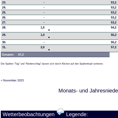
23.
-
53,2
24.
-
53,2
25.
-
53,2
26.
-
53,2
27.
-
53,2
28.
1,0
54,2
29.
1,0
55,2
30.
-
55,2
31.
2,0
57,2
Gesamt:
57,2
Die Spalten "Tag" und "Niederschlag" lassen sich durch Klicken auf den Spaltenkopf sortieren.
< November 2023
Monats- und Jahresniede
Wetterbeobachtungen
Legende: