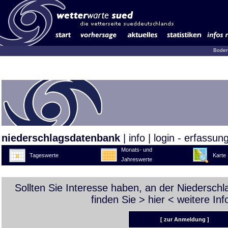
Boden
niederschlagsdatenbank
|
info
|
login - erfassun
Monats- und
Tageswerte
Karte
Jahreswerte
Sollten Sie Interesse haben, an der Niedersch
finden Sie >
hier
< weitere Inf
[ zur Anmeldung ]