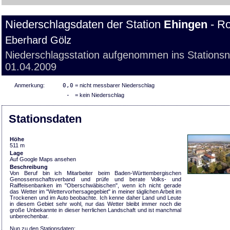
Niederschlagsdaten der Station
Ehingen
- Ro
Eberhard Gölz
Niederschlagsstation aufgenommen ins Stations
01.04.2009
Anmerkung:
0,0
= nicht messbarer Niederschlag
-
= kein Niederschlag
Stationsdaten
Höhe
511 m
Lage
Auf Google Maps ansehen
Beschreibung
Von Beruf bin ich Mitarbeiter beim Baden-Württembergischen
Genossenschaftsverband und prüfe und berate Volks- und
Raiffeisenbanken im "Oberschwäbischen", wenn ich nicht gerade
das Wetter im "Wettervorhersagegebiet" in meiner täglichen Arbeit im
Trockenen und im Auto beobachte. Ich kenne daher Land und Leute
in diesem Gebiet sehr wohl, nur das Wetter bleibt immer noch die
große Unbekannte in dieser herrlichen Landschaft und ist manchmal
unberechenbar.
Nun zu den Stationsdaten: