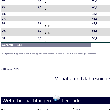
24.
1,0
43,7
25.
2,5
46,2
26.
-
46,2
27.
-
46,2
28.
1,0
47,2
29.
6,1
53,3
30.
0,1
53,4
Gesamt:
53,4
Die Spalten "Tag" und "Niederschlag" lassen sich durch Klicken auf den Spaltenkopf sortieren.
< Oktober 2022
Monats- und Jahresniede
Wetterbeobachtungen
Legende:
Regen
Nieselregen
Schneeregen