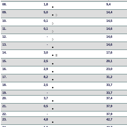
08.
1,8
9,4
09.
5,0
14,4
10.
0,1
14,5
11.
0,1
14,6
12.
-
14,6
13.
-
14,6
14.
3,0
17,6
15.
2,5
20,1
16.
2,9
23,0
17.
8,2
31,2
18.
2,5
33,7
19.
-
33,7
20.
3,7
37,4
21.
0,5
37,9
22.
-
37,9
23.
4,8
42,7