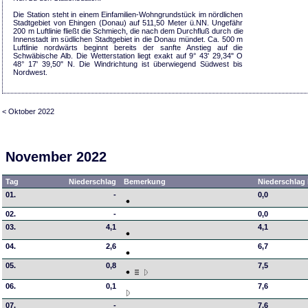
Die Station steht in einem Einfamilien-Wohngrundstück im nördlichen
Stadtgebiet von Ehingen (Donau) auf 511,50 Meter ü.NN. Ungefähr
200 m Luftlinie fließt die Schmiech, die nach dem Durchfluß durch die
Innenstadt im südlichen Stadtgebiet in die Donau mündet. Ca. 500 m
Luftlinie nordwärts beginnt bereits der sanfte Anstieg auf die
Schwäbische Alb. Die Wetterstation liegt exakt auf 9° 43' 29,34" O
48° 17' 39,50" N. Die Windrichtung ist überwiegend Südwest bis
Nordwest.
< Oktober 2022
November 2022
Tag
Niederschlag
Bemerkung
Niederschlag 
01.
-
0,0
02.
-
0,0
03.
4,1
4,1
04.
2,6
6,7
05.
0,8
7,5
06.
0,1
7,6
07.
-
7,6