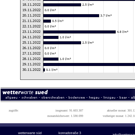
zugriffe:
insgesamt: 91.603.307
aktueller monat: 301.1
monatshöchstwert: 1.590.099
vorheriger monat: 1.242.1
wetterwarte süd
konradstraße 3
info@wetterwa