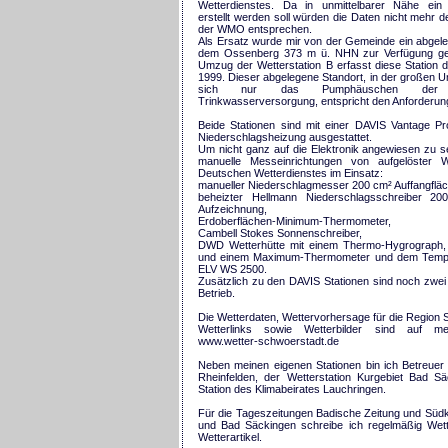
Wetterdienstes. Da in unmittelbarer Nähe ein
erstellt werden soll würden die Daten nicht mehr 
der WMO entsprechen.
Als Ersatz wurde mir von der Gemeinde ein abgel
dem Ossenberg 373 m ü. NHN zur Verfügung ges
Umzug der Wetterstation B erfasst diese Station d
1999. Dieser abgelegene Standort, in der großen 
sich nur das Pumphäuschen der Sc
Trinkwasserversorgung, entspricht den Anforderu
Beide Stationen sind mit einer DAVIS Vantage Pr
Niederschlagsheizung ausgestattet.
Um nicht ganz auf die Elektronik angewiesen zu se
manuelle Messeinrichtungen von aufgelöster W
Deutschen Wetterdienstes im Einsatz:
manueller Niederschlagmesser 200 cm² Auffangfläc
beheizter Hellmann Niederschlagsschreiber 2
Aufzeichnung,
Erdoberflächen-Minimum-Thermometer,
Cambell Stokes Sonnenschreiber,
DWD Wetterhütte mit einem Thermo-Hygrograph,
und einem Maximum-Thermometer und dem Tempe
ELV WS 2500.
Zusätzlich zu den DAVIS Stationen sind noch zwe
Betrieb.
Die Wetterdaten, Wettervorhersage für die Region S
Wetterlinks sowie Wetterbilder sind auf m
www.wetter-schwoerstadt.de
Neben meinen eigenen Stationen bin ich Betreuer
Rheinfelden, der Wetterstation Kurgebiet Bad S
Station des Klimabeirates Lauchringen.
Für die Tageszeitungen Badische Zeitung und Südk
und Bad Säckingen schreibe ich regelmäßig Wett
Wetterartikel.