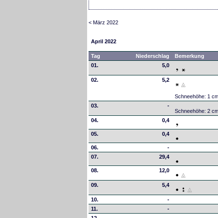
< März 2022
April 2022
Tag
Niederschlag
Bemerkung
01.
5,0
02.
5,2
Schneehöhe: 1 c
03.
-
Schneehöhe: 2 c
04.
0,4
05.
0,4
06.
-
07.
29,4
08.
12,0
09.
5,4
10.
-
11.
-