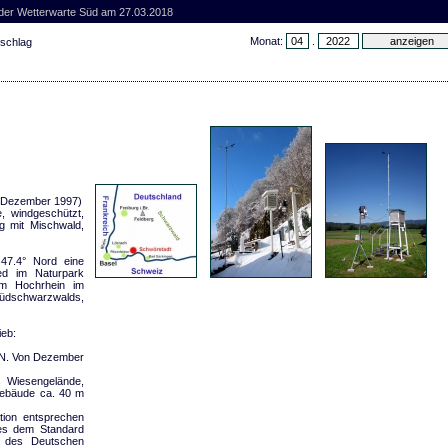
 der Wetterwarte Süd am 27.03.2018
Monat:
.
rschlag
it Dezember 1997)
, windgeschützt,
ng mit Mischwald,
47.4° Nord eine
ed im Naturpark
em Hochrhein im
Südschwarzwalds,
ieb:
HN. Von Dezember
s Wiesengelände,
 Gebäude ca. 40 m
tion entsprechen
es dem Standard
 des Deutschen