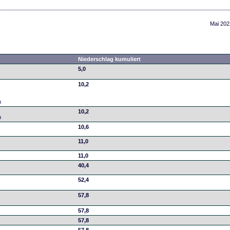
Mai 202
Niederschlag kumuliert
5,0
10,2
m
10,2
m
10,6
11,0
11,0
40,4
52,4
57,8
57,8
57,8