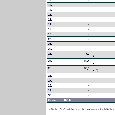
12.
-
13.
-
14.
-
15.
-
16.
-
17.
-
18.
-
19.
-
20.
-
21.
-
22.
-
23.
7,2
24.
16,4
25.
18,6
26.
-
27.
-
28.
-
29.
-
30.
-
Gesamt:
100,0
Die Spalten "Tag" und "Niederschlag" lassen sich durch Klicken 