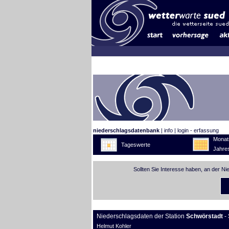
niederschlagsdatenbank
|
info
|
login - erfassung
Monat
Tageswerte
Jahre
Sollten Sie Interesse haben, an der N
Niederschlagsdaten der Station
Schwörstadt
- 
Helmut Kohler