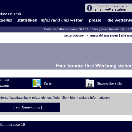
Bodensee (Kressbronn): 26,1°C
- Steegersee (Aulendorf): 27,
wetterstationen -
auswahl anzeigen
|
alle an
s- und
Karte
Stationsübersicht
swerte
iederschlagsdatenbank teilzunehmen, finden Sie >
hier
< weitere Informationen.
[ zur Anmeldung ]
Schulstrasse 19