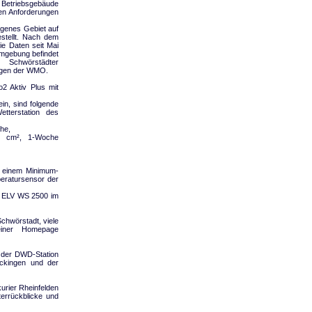
 Betriebsgebäude
den Anforderungen
egenes Gebiet auf
tellt. Nach dem
ie Daten seit Mai
Umgebung befindet
hwörstädter
ngen der WMO.
o2 Aktiv Plus mit
in, sind folgende
etterstation des
he,
00 cm², 1-Woche
 einem Minimum-
ratursensor der
i ELV WS 2500 im
chwörstadt, viele
einer Homepage
 der DWD-Station
äckingen und der
urier Rheinfelden
errückblicke und