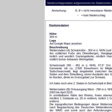
Niederschlagsstation aufgenommen ins Stationsnetz
Anmerkung:
0,0
= nicht messbarer Niede
-
= kein Niederschlag
Stationsdaten
Höhe
304 m
Lage
Auf Google Maps ansehen
Beschreibung
Wetterstation (A) Schulstraße - 304 m ü. NHN (se
Am südlichen Fuße des Dinkelberges, Hanglage
östlich und westlich Gartengelände, nördlich Ha
südlich locker bebautes Wohngebiet.
Schwörstadt 295 - 481 m ü. NHN, 07.5° Ost 
Gemeinde mit ca. 2.500 Einwohnern ist Mitgli
Südschwarzwald, liegt eingebettet zwischen d
Süden und dem Dinkelberg, einem Ausläufer des 
im Norden, direkt im Grenzgebiet zur Schweiz.
Ich habe noch eine 2. Station in Schwörstadt in Betr
Wetterstation (B) Ortsausgang West - 296 m ü. N
2003 bis April 2019.
In unmittelbarer Nähe des Rheins, freies ebene
nördlich 1 Gebäude ca. 20 m entfernt, östlich 1
entfernt.
Die topografischen Bedingungen dieser Wettersta
nach Begutachtung des Deutschen Wetterdienst
der WMO und somit auch den Anforderungen