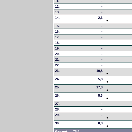
11.
-
12.
-
13.
-
14.
2,6
15.
-
16.
-
17.
-
18.
-
19.
-
20.
-
21.
-
22.
-
23.
10,8
24.
5,8
25.
17,8
26.
5,3
27.
-
28.
-
29.
-
30.
0,8
Gesamt:
78,8