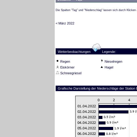
Die Spalten "Tag" und "Niederschlag" lassen sich durch Klicken 
< März 2022
Wetterbeobachtungen
Legende:
Regen
Nieselregen
Eiskörner
Hagel
Schneegriesel
Grafische Darstellung der Niederschläge der Station 