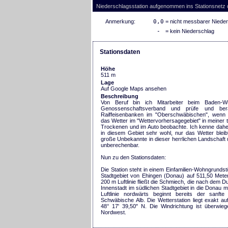
Niederschlagsstation aufgenommen ins Stationsnetz
Anmerkung:
0,0
= nicht messbarer Niede
-
= kein Niederschlag
Stationsdaten
Höhe
511 m
Lage
Auf Google Maps ansehen
Beschreibung
Von Beruf bin ich Mitarbeiter beim Baden-Wü
Genossenschaftsverband und prüfe und ber
Raiffeisenbanken im "Oberschwäbischen", wenn 
das Wetter im "Wettervorhersagegebiet" in meiner t
Trockenen und im Auto beobachte. Ich kenne dahe
in diesem Gebiet sehr wohl, nur das Wetter blei
große Unbekannte in dieser herrlichen Landschaft
unberechenbar.
Nun zu den Stationsdaten:
Die Station steht in einem Einfamilien-Wohngrundst
Stadtgebiet von Ehingen (Donau) auf 511,50 Mete
200 m Luftlinie fließt die Schmiech, die nach dem D
Innenstadt im südlichen Stadtgebiet in die Donau 
Luftlinie nordwärts beginnt bereits der sanfte
Schwäbische Alb. Die Wetterstation liegt exakt au
48° 17' 39,50" N. Die Windrichtung ist überwie
Nordwest.