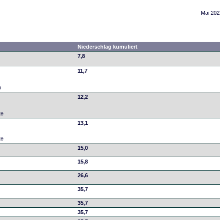
Mai 202
Niederschlag kumuliert
7,8
11,7
m
12,2
te
13,1
te
15,0
15,8
26,6
35,7
35,7
35,7