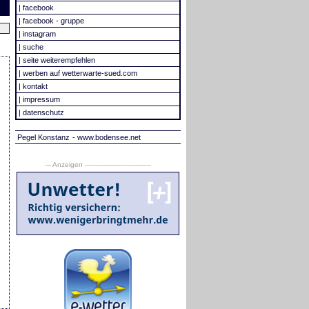
|
facebook
|
facebook - gruppe
|
instagram
|
suche
|
seite weiterempfehlen
|
werben auf wetterwarte-sued.com
|
kontakt
|
impressum
|
datenschutz
Pegel Konstanz
- www.bodensee.net
--- Anzeigen --------------------------------