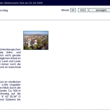
 der Wetterwarte Süd am 01.04.2009
Monat:
.
rschlag
rttembergischen
ate Volks- und
ich nicht gerade
äglichen Arbeit im
r Land und Leute
bt immer noch die
 und ist manchmal
ück im nördlichen
r ü.NN. Ungefähr
urchfluß durch die
mündet. Ca. 500 m
 Anstieg auf die
f 9° 43' 29,34" O
gend Südwest bis