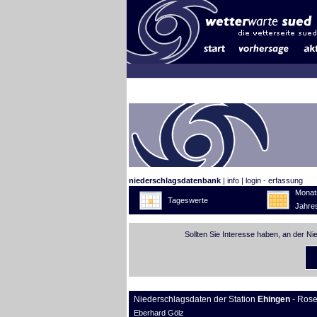
niederschlagsdatenbank
|
info
|
login - erfassung
Monat
Tageswerte
Jahre
Sollten Sie Interesse haben, an der N
Niederschlagsdaten der Station
Ehingen
- Rose
Eberhard Gölz