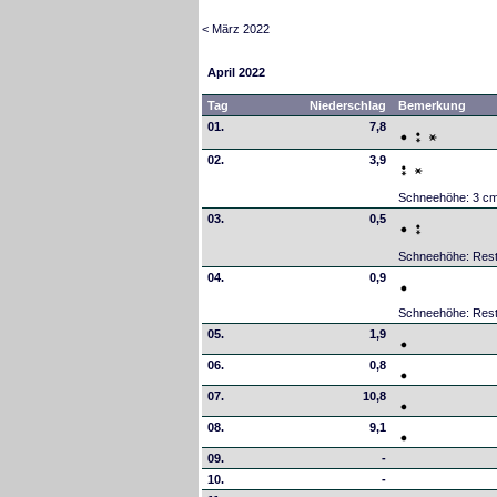
< März 2022
April 2022
Tag
Niederschlag
Bemerkung
01.
7,8
02.
3,9
Schneehöhe: 3 c
03.
0,5
Schneehöhe: Res
04.
0,9
Schneehöhe: Res
05.
1,9
06.
0,8
07.
10,8
08.
9,1
09.
-
10.
-