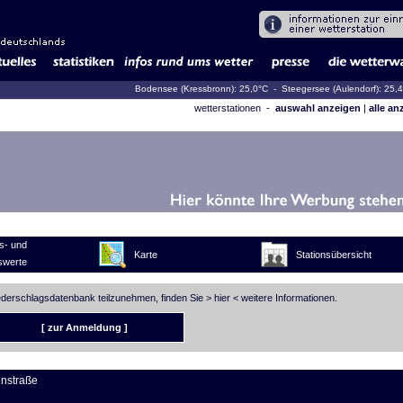
Bodensee (Kressbronn): 25,0°C
- Steegersee (Aulendorf): 25,
wetterstationen -
auswahl anzeigen
|
alle an
s- und
Karte
Stationsübersicht
swerte
iederschlagsdatenbank teilzunehmen, finden Sie >
hier
< weitere Informationen.
[ zur Anmeldung ]
nstraße