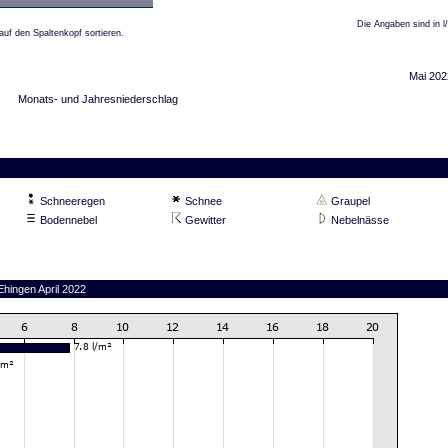
Die Angaben sind in l
auf den Spaltenkopf sortieren.
Mai 202
Monats- und Jahresniederschlag
Schneeregen
Schnee
Graupel
Bodennebel
Gewitter
Nebelnässe
Ehingen April 2022