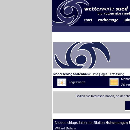
niederschlagsdatenbank
|
info
|
login - erfassung
Monat
Tageswerte
Jahre
Sollten Sie Interesse haben, an der N
Niederschlagsdaten der Station
Hohentengen-
Wilfried Ballarin