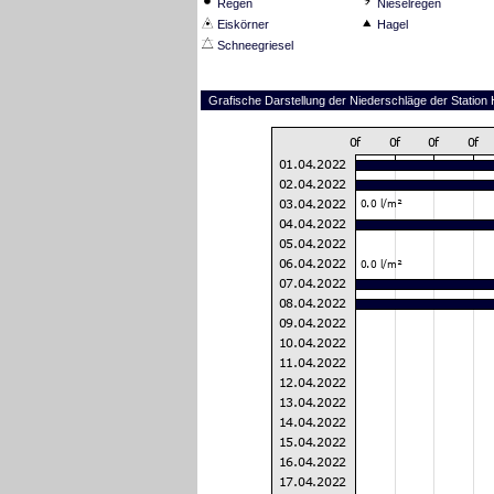
Regen
Nieselregen
Eiskörner
Hagel
Schneegriesel
Grafische Darstellung der Niederschläge der Statio