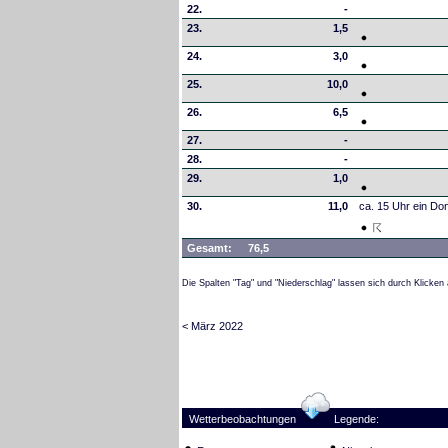
22.
-
23.
1,5
24.
3,0
25.
10,0
26.
6,5
27.
-
28.
-
29.
1,0
30.
11,0
ca. 15 Uhr ein Do
Gesamt:
76,5
Die Spalten "Tag" und "Niederschlag" lassen sich durch Klicken 
< März 2022
Wetterbeobachtungen
Legende: