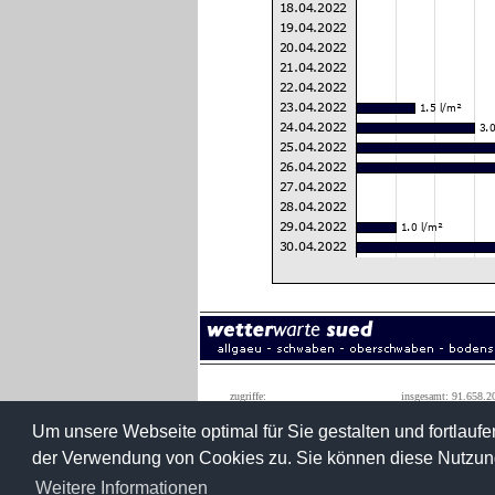
zugriffe:
insgesamt: 91.658.2
monatshöchstwert: 1.590.0
Um unsere Webseite optimal für Sie gestalten und fortlau
der Verwendung von Cookies zu. Sie können diese Nutzung
wetterwarte süd
konradstraße 3
Weitere Informationen
roland roth
88427 bad sch