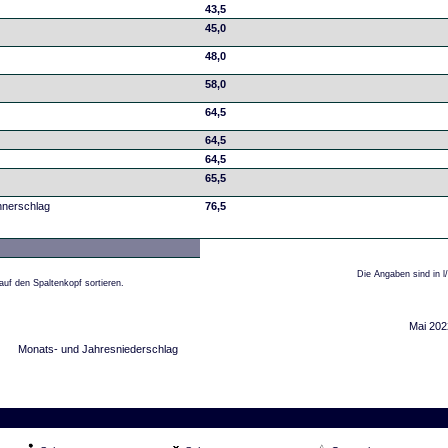
43,5
45,0
48,0
58,0
64,5
64,5
64,5
65,5
nnerschlag
76,5
Die Angaben sind in l
auf den Spaltenkopf sortieren.
Mai 202
Monats- und Jahresniederschlag