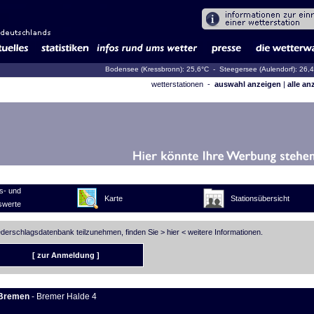
Bodensee (Kressbronn): 25,6°C
- Steegersee (Aulendorf): 26,
wetterstationen -
auswahl anzeigen
|
alle an
s- und
Karte
Stationsübersicht
swerte
iederschlagsdatenbank teilzunehmen, finden Sie >
hier
< weitere Informationen.
[ zur Anmeldung ]
Bremen
- Bremer Halde 4