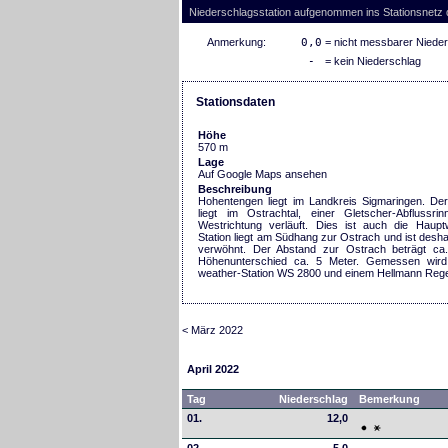
Niederschlagsstation aufgenommen ins Stationsnetz
Anmerkung:
0,0
= nicht messbarer Niede
-
= kein Niederschlag
Stationsdaten
Höhe
570 m
Lage
Auf Google Maps ansehen
Beschreibung
Hohentengen liegt im Landkreis Sigmaringen. Der
liegt im Ostrachtal, einer Gletscher-Abflussri
Westrichtung verläuft. Dies ist auch die Hauptw
Station liegt am Südhang zur Ostrach und ist desh
verwöhnt. Der Abstand zur Ostrach beträgt ca
Höhenunterschied ca. 5 Meter. Gemessen wird
weather-Station WS 2800 und einem Hellmann Reg
< März 2022
April 2022
Tag
Niederschlag
Bemerkung
01.
12,0