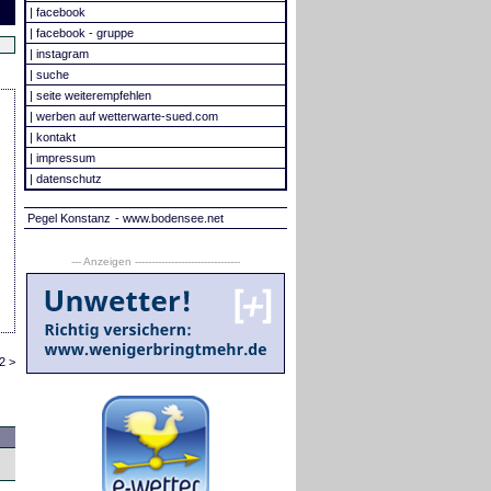
|
facebook
|
facebook - gruppe
|
instagram
|
suche
|
seite weiterempfehlen
|
werben auf wetterwarte-sued.com
|
kontakt
|
impressum
|
datenschutz
Pegel Konstanz
- www.bodensee.net
--- Anzeigen --------------------------------
2 >