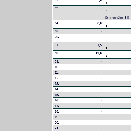
02.
5,0
03.
-
Schneehöhe: 3,0
04.
6,0
05.
-
06.
-
07.
7,5
08.
13,0
09.
-
10.
-
11.
-
12.
-
13.
-
14.
-
15.
-
16.
-
17.
-
18.
-
19.
-
20.
-
21.
-