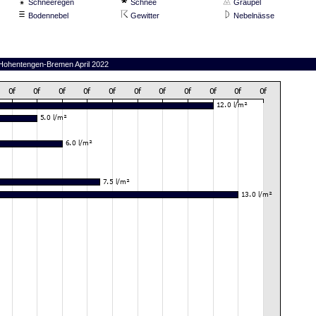
Schneeregen
Schnee
Graupel
Bodennebel
Gewitter
Nebelnässe
n Hohentengen-Bremen April 2022