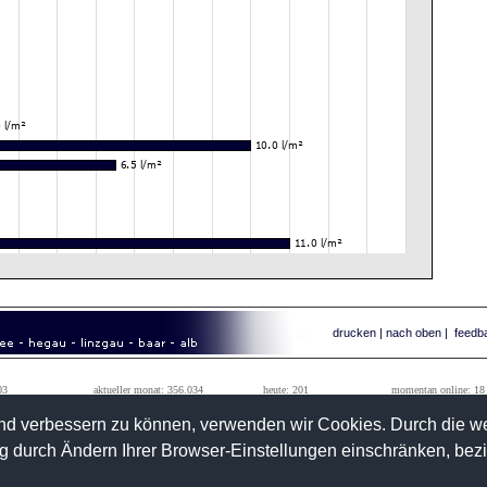
drucken
|
nach oben
|
feedb
03
aktueller monat: 356.034
heute: 201
momentan online: 18
99
vorheriger monat: 1.242.184
gestern: 64.591
tageshöchstwert: 111.010
fend verbessern zu können, verwenden wir Cookies. Durch die 
 durch Ändern Ihrer Browser-Einstellungen einschränken, bez
>>
kontakt
info@wetterwarte-sued.com
ussenried
>>
impressum