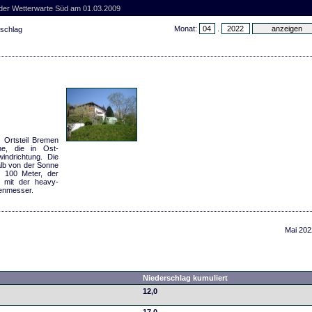
 der Wetterwarte Süd am 01.03.2009
Monat:
.
rschlag
 Ortsteil Bremen
nne, die in Ost-
indrichtung. Die
alb von der Sonne
. 100 Meter, der
 mit der heavy-
enmesser.
Mai 202
Niederschlag kumuliert
12,0