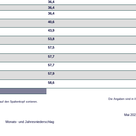
36,4
36,4
36,4
40,6
43,9
53,8
57,5
57,7
57,7
57,9
58,6
Die Angaben sind in l
auf den Spaltenkopf sortieren.
Mai 202
Monats- und Jahresniederschlag