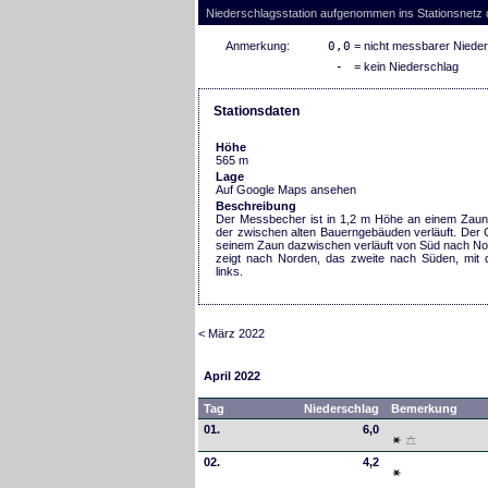
Niederschlagsstation aufgenommen ins Stationsnetz
Anmerkung:
0,0
= nicht messbarer Niede
-
= kein Niederschlag
Stationsdaten
Höhe
565 m
Lage
Auf Google Maps ansehen
Beschreibung
Der Messbecher ist in 1,2 m Höhe an einem Zaunp
der zwischen alten Bauerngebäuden verläuft. Der G
seinem Zaun dazwischen verläuft von Süd nach Nor
zeigt nach Norden, das zweite nach Süden, mi
links.
< März 2022
April 2022
Tag
Niederschlag
Bemerkung
01.
6,0
02.
4,2