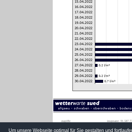
zugriffe:
insgesamt: 91.587.7
monatshöchstwert: 1.590.0
Um unsere Webseite optimal für Sie gestalten und fortlau