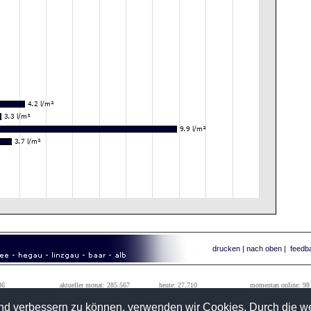
drucken
|
nach oben
|
feedb
36
aktueller monat: 285.567
heute: 27.710
momentan online: 98
99
vorheriger monat: 1.242.184
gestern: 62.026
tageshöchstwert: 111.010
fend verbessern zu können, verwenden wir Cookies. Durch die 