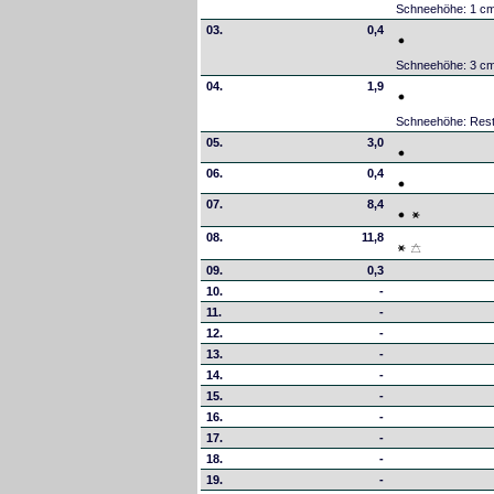
Schneehöhe: 1 c
03.
0,4
Schneehöhe: 3 c
04.
1,9
Schneehöhe: Res
05.
3,0
06.
0,4
07.
8,4
08.
11,8
09.
0,3
10.
-
11.
-
12.
-
13.
-
14.
-
15.
-
16.
-
17.
-
18.
-
19.
-