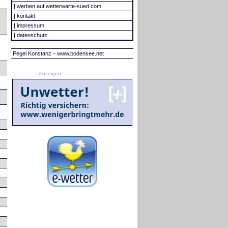
|
werben auf wetterwarte-sued.com
|
kontakt
|
impressum
|
datenschutz
Pegel Konstanz
- www.bodensee.net
--- Anzeigen --------------------------------