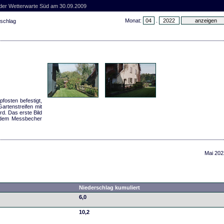
 der Wetterwarte Süd am 30.09.2009
Monat:
.
rschlag
fosten befestigt,
artenstreifen mit
d. Das erste Bild
t dem Messbecher
Mai 202
Niederschlag kumuliert
6,0
10,2