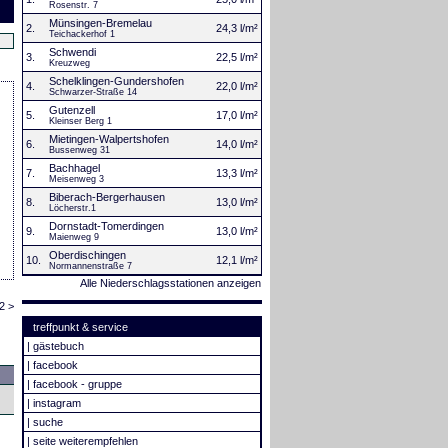
Rosenstr. 7
Münsingen-Bremelau
2.
24,3 l/m²
Teichackerhof 1
Schwendi
3.
22,5 l/m²
Kreuzweg
Schelklingen-Gundershofen
4.
22,0 l/m²
Schwarzer-Straße 14
Gutenzell
5.
17,0 l/m²
Kleinser Berg 1
Mietingen-Walpertshofen
6.
14,0 l/m²
Bussenweg 31
Bachhagel
7.
13,3 l/m²
Meisenweg 3
Biberach-Bergerhausen
8.
13,0 l/m²
Löcherstr.1
Dornstadt-Tomerdingen
9.
13,0 l/m²
Maienweg 9
Oberdischingen
10.
12,1 l/m²
Normannenstraße 7
Alle Niederschlagsstationen anzeigen
2 >
treffpunkt & service
|
gästebuch
|
facebook
|
facebook - gruppe
|
instagram
|
suche
|
seite weiterempfehlen