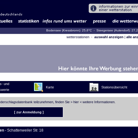
Bodensee (Kressbronn): 25,6°C
- Steegersee (Aulendorf): 27,
wetterstationen -
auswahl anzeigen
|
alle an
s- und
Karte
Stationsübersicht
swerte
iederschlagsdatenbank teilzunehmen, finden Sie >
hier
< weitere Informationen.
[ zur Anmeldung ]
en
- Schattenweiler Str. 18