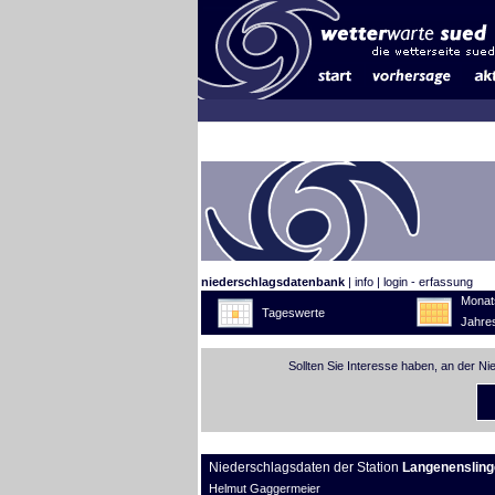
niederschlagsdatenbank
|
info
|
login - erfassung
Monat
Tageswerte
Jahre
Sollten Sie Interesse haben, an der N
Niederschlagsdaten der Station
Langenensling
Helmut Gaggermeier