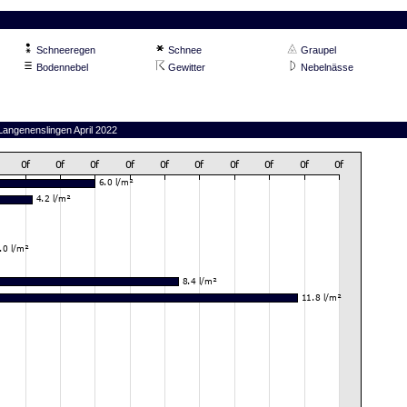
Schneeregen
Schnee
Graupel
Bodennebel
Gewitter
Nebelnässe
Langenenslingen April 2022