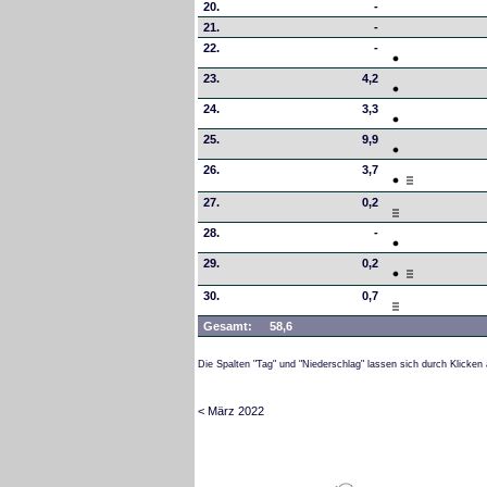
20.
-
21.
-
22.
-
23.
4,2
24.
3,3
25.
9,9
26.
3,7
27.
0,2
28.
-
29.
0,2
30.
0,7
Gesamt:
58,6
Die Spalten "Tag" und "Niederschlag" lassen sich durch Klicken 
< März 2022