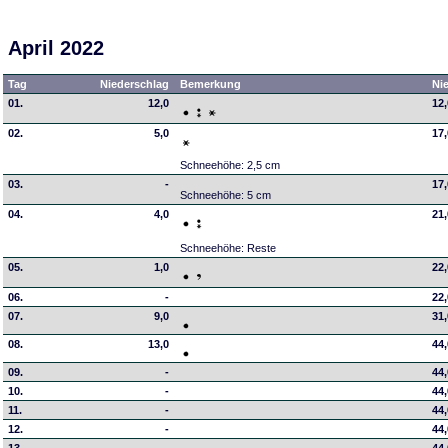
April 2022
Tag
Niederschlag
Bemerkung
Ni
01.
12,0
12
02.
5,0
17
Schneehöhe: 2,5 cm
03.
-
17
Schneehöhe: 5 cm
04.
4,0
21
Schneehöhe: Reste
05.
1,0
22
06.
-
22
07.
9,0
31
08.
13,0
44
09.
-
44
10.
-
44
11.
-
44
12.
-
44