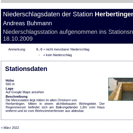
Niederschlagsdaten der Station
Herbertinge
Andreas Buhmann
Niederschlagsstation aufgenommen ins Stations
18.10.2009
Anmerkung:
0,0
= nicht messbarer Niederschlag
-
= kein Niederschlag
Stationsdaten
Höhe
560 m
Lage
Auf Google Maps ansehen
Beschreibung
Die Messstation liegt mitten im alten Ortskern von
Herbertingen. Mitten in einem dichtbebauten Wohngebiet. Der
Regenmesser befindet sich am Balkongeländer 1,8m vom Haus
entfernt und ist vom Wohnzimmerfenster aus ablesbar.
< März 2022