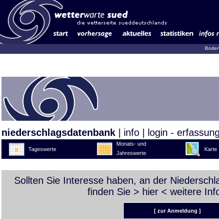
Boden
niederschlagsdatenbank
|
info
|
login - erfassun
Monats- und
Tageswerte
Karte
Jahreswerte
Sollten Sie Interesse haben, an der Niedersch
finden Sie >
hier
< weitere Inf
[ zur Anmeldung ]