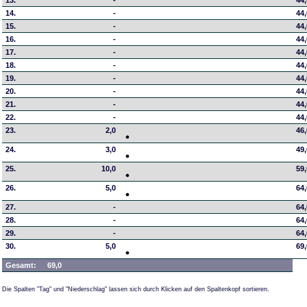
13.
-
44
14.
-
44
15.
-
44
16.
-
44
17.
-
44
18.
-
44
19.
-
44
20.
-
44
21.
-
44
22.
-
44
23.
2,0
46
24.
3,0
49
25.
10,0
59
26.
5,0
64
27.
-
64
28.
-
64
29.
-
64
30.
5,0
69
Gesamt:
69,0
Die Spalten "Tag" und "Niederschlag" lassen sich durch Klicken auf den Spaltenkopf sortieren.