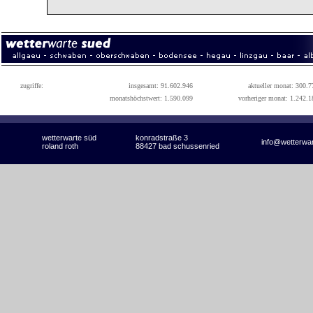
zugriffe:
insgesamt: 91.602.946
aktueller monat: 300.7
monatshöchstwert: 1.590.099
vorheriger monat: 1.242.1
wetterwarte süd
konradstraße 3
info@wetterwa
roland roth
88427 bad schussenried