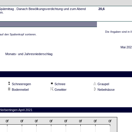
 Spätmittag . Danach Bewölkungsverdichtung und zum Abend
20,6
en.
Die Angaben sind in l
auf den Spaltenkopf sortieren.
Mai 202
Monats- und Jahresniederschlag
Schneeregen
Schnee
Graupel
Bodennebel
Gewitter
Nebelnässe
Herbertingen April 2021