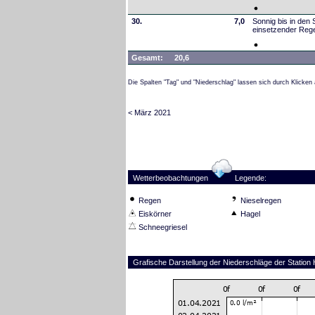
30.
7,0
Sonnig bis in den
einsetzender Reg
Gesamt:
20,6
Die Spalten "Tag" und "Niederschlag" lassen sich durch Klicken 
< März 2021
Wetterbeobachtungen
Legende:
Regen
Nieselregen
Eiskörner
Hagel
Schneegriesel
Grafische Darstellung der Niederschläge der Station 