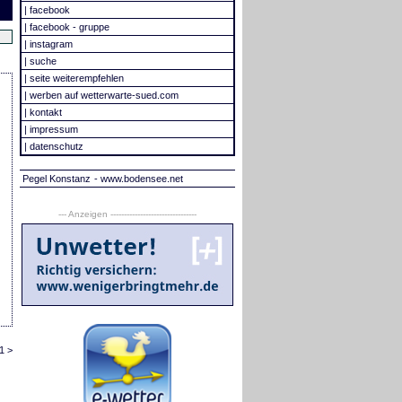
|
facebook
|
facebook - gruppe
|
instagram
|
suche
|
seite weiterempfehlen
|
werben auf wetterwarte-sued.com
|
kontakt
|
impressum
|
datenschutz
Pegel Konstanz
- www.bodensee.net
--- Anzeigen --------------------------------
1 >