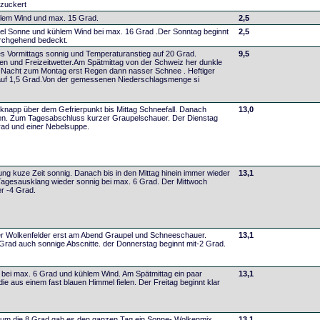
zuckert
hlem Wind und max. 15 Grad.
2,5
iel Sonne und kühlem Wind bei max. 16 Grad .Der Sonntag beginnt
2,5
urchgehend bedeckt.
s Vormittags sonnig und Temperaturanstieg auf 20 Grad.
9,5
en und Freizeitwetter.Am Spätmittag von der Schweiz her dunkle
 Nacht zum Montag erst Regen dann nasser Schnee . Heftiger
auf 1,5 Grad.Von der gemessenen Niederschlagsmenge si
knapp über dem Gefrierpunkt bis Mittag Schneefall. Danach
13,0
n. Zum Tagesabschluss kurzer Graupelschauer. Der Dienstag
Grad und einer Nebelsuppe.
ng kuze Zeit sonnig. Danach bis in den Mittag hinein immer wieder
13,1
agesausklang wieder sonnig bei max. 6 Grad. Der Mittwoch
er -4 Grad.
ler Wolkenfelder erst am Abend Graupel und Schneeschauer.
13,1
Grad auch sonnige Abscnitte. der Donnerstag beginnt mit-2 Grad.
bei max. 6 Grad und kühlem Wind. Am Spätmittag ein paar
13,1
ie aus einem fast blauen Himmel fielen. Der Freitag beginnt klar
 um die 8 Grad gab es den ganzen Tag ein Sonne- Wolkenmix.
13,1