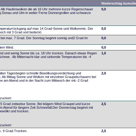
Niederschlag kumulie
r Alb Haufenwolken die ab 16 Uhr mehrere kurze Regenschauer
0,0
g Donau und Ulm in weiter Ferne Donnergrollen und schwarze
emperaturrückgang auf max 14 Grad-Sonne und Wolkenmix. Der
0,0
och mit 3 Grad und bedeckt.
bei max. 7 Grad. Der Sonntag beginnt sonnig und2 Grad im
0,0
lem Wind.
0,0
ind und wenig Sonne bis ca. 18 Uhr trocken. Danach etwas Regen
1,0
chnee . Ab Mitternacht klar und sinkende Temperaturen bis -4
lten Tagesbeginn schnelle Bewölkungsverdichtung und
2,0
 Ab Mittag Sonne und Wolken mit einzelnen Graupelschauern bei
e am Abend und in der Nacht zum Mittwoch der mit -2 Grad
zuckert
5 Grad zeitweise Sonne. Bei böigem Wind Graupel und kurze
2,5
 Abend für längere Zeit Schneefall.Der Donnerstag beginnt mit
bewölkt und trocken.
zuckert
x. 9 Grad.Trocken.
2,5