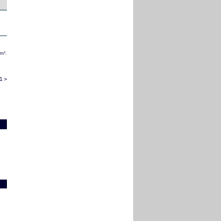
/m².
1 >