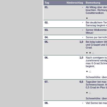
Tag
Niederschlag
Bemerkung
01.
-
Ab Mittag über de
brachten. Richtun
Gewitterwolken.
02.
-
Bei deutlichem T
Samstag beginnt n
03.
-
Sonne-Wolkenmix 
Minus!
04.
-
Sonne pur bei küh
05.
1,0
Bei böig kaltem W
und Graupel und S
Grad.
06.
1,0
Nach sonnigem ka
zunehmend windig.
max 6 Grad.Schne
beginnt.
Schneehöhe: über
07.
0,5
Tagsüber bei max 
Schneeschauer. Am
0,5 Grad im Plus 
Schneehöhe: über
08.
-
Viel Sonne bei ma