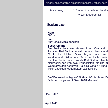
Niederschlagsstation aufgenommen ins Stationsnetz
Anmerkung:
0,0
= nicht messbarer Niede
-
= kein Niederschlag
Stationsdaten
Höhe
580 m
Lage
Auf Google Maps ansehen
Beschreibung
Die Station liegt am südwestlichen Ortsrand 
Richtung Bad Saulgau unweit der noch bestehen
32! In einer leichten Senke liegend haben wir
Westen und Osten freie Sicht auf leicht anst
Richtung Mieterkingen sprich Bad Saulgau! Nach
eingeschlossen von zwei Baugebieten, die uns ab
Wettergewalten schützen! Da sind wir auf Grund
freien Lage den Wettergöttern ausgeliefert!
Die Wetterstation liegt auf 48 Grad 03 nördlicher Br
östlichen Länge von 9 Grad 26'52 Minuten!
< März 2021
April 2021