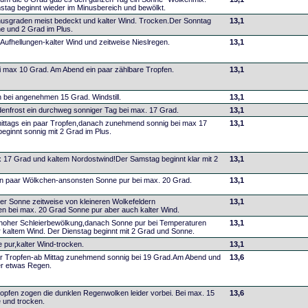
tag beginnt wieder im Minusbereich und bewölkt.
inusgraden meist bedeckt und kalter Wind. Trocken.Der Sonntag
13,1
e und 2 Grad im Plus.
Aufhellungen-kalter Wind und zeitweise Nieslregen.
13,1
i max 10 Grad. Am Abend ein paar zählbare Tropfen.
13,1
bei angenehmen 15 Grad. Windstill.
13,1
enfrost ein durchweg sonniger Tag bei max. 17 Grad.
13,1
ittags ein paar Tropfen,danach zunehmend sonnig bei max 17
13,1
eginnt sonnig mit 2 Grad im Plus.
 17 Grad und kaltem Nordostwind!Der Samstag beginnt klar mit 2
13,1
in paar Wölkchen-ansonsten Sonne pur bei max. 20 Grad.
13,1
ier Sonne zeitweise von kleineren Wolkefeldern
13,1
n bei max. 20 Grad Sonne pur aber auch kalter Wind.
 hoher Schleierbewölkung,danach Sonne pur bei Temperaturen
13,1
 kaltem Wind. Der Dienstag beginnt mit 2 Grad und Sonne.
 pur,kalter Wind-trocken.
13,1
ar Tropfen-ab Mittag zunehmend sonnig bei 19 Grad.Am Abend und
13,6
er etwas Regen.
Tropfen zogen die dunklen Regenwolken leider vorbei. Bei max. 15
13,6
 und trocken.