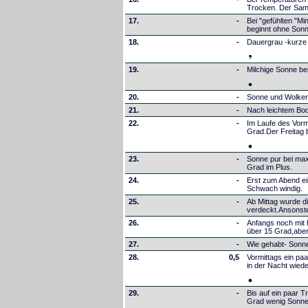
Trocken. Der Sams
17.
-
Bei "gefühlten "M
beginnt ohne Sonn
18.
-
Dauergrau -kurze 
19.
-
Milchige Sonne be
20.
-
Sonne und Wolken 
21.
-
Nach leichtem Bod
22.
-
Im Laufe des Vorm
Grad.Der Freitag b
23.
-
Sonne pur bei max
Grad im Plus.
24.
-
Erst zum Abend e
Schwach windig.
25.
-
Ab Mittag wurde d
verdeckt.Ansonste
26.
-
Anfangs noch mit
über 15 Grad,aber
27.
-
Wie gehabt- Sonne
28.
0,5
Vormittags ein pa
in der Nacht wied
29.
-
Bis auf ein paar 
Grad wenig Sonne