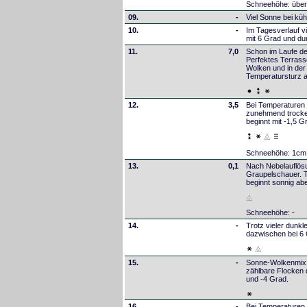
Schneehöhe: über
09.
-
Viel Sonne bei kü
10.
-
Im Tagesverlauf v
mit 6 Grad und d
11.
7,0
Schon im Laufe de
Perfektes Terrass
Wolken und in der
Temperatursturz 
12.
3,5
Bei Temperaturen 
zunehmend trocke
beginnt mit -1,5 
Schneehöhe: 1cm
13.
0,1
Nach Nebelauflösu
Graupelschauer. T
beginnt sonnig ab
Schneehöhe: -
14.
-
Trotz vieler dunk
dazwischen bei 6 
15.
-
Sonne-Wolkenmix 
zählbare Flocken d
und -4 Grad.
16.
-
Bei Temperaturen