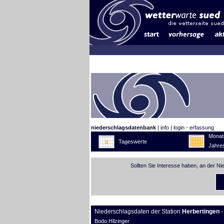
niederschlagsdatenbank
|
info
|
login - erfassung
Monat
Tageswerte
Jahre
Sollten Sie Interesse haben, an der N
Niederschlagsdaten der Station
Herbertingen
-
Bodo Hilzinger