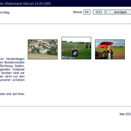
 der Wetterwarte Süd am 14.04.2009
Monat:
.
rschlag
von Herbertingen
den Bundesstraße
 Richtung Süden,
eigendes Gelände
 Norden sind wir
er nicht vor den
 unserer schönen
eite und auf einer
Mai 202