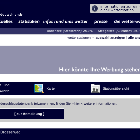
Bodensee (Kressbronn): 25,0°C
- Steegersee (Aulendorf): 25,
wetterstationen -
auswahl anzeigen
|
alle an
s- und
Karte
Stationsübersicht
swerte
iederschlagsdatenbank teilzunehmen, finden Sie >
hier
< weitere Informationen.
[ zur Anmeldung ]
 Drosselweg