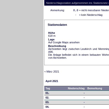
Niederschlagsstation aufgenommen ins Stationsnetz
Anmerkung:
0,0
= nicht messbarer Niede
-
= kein Niederschlag
Stationsdaten
Höhe
618 m
Lage
Auf Google Maps ansehen
Beschreibung
Aichstetten liegt zwischen Leutkirch und Memmin
A96.
Die Anlage befindet sich in einem bebauten Wohn
von Aichstetten.
< März 2021
April 2021
Tag
Niederschlag
Bemerkung
01.
-
02.
-
03.
-
04.
-