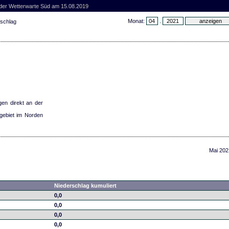
 der Wetterwarte Süd am 15.08.2019
Monat:
.
rschlag
gen direkt an der
gebiet im Norden
Mai 202
Niederschlag kumuliert
0,0
0,0
0,0
0,0