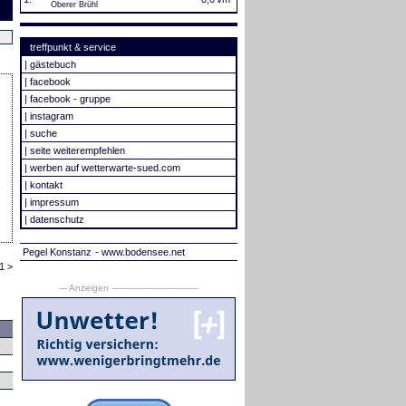
Oberer Brühl
treffpunkt & service
|
gästebuch
|
facebook
|
facebook - gruppe
|
instagram
|
suche
|
seite weiterempfehlen
|
werben auf wetterwarte-sued.com
|
kontakt
|
impressum
|
datenschutz
Pegel Konstanz
- www.bodensee.net
1 >
--- Anzeigen --------------------------------