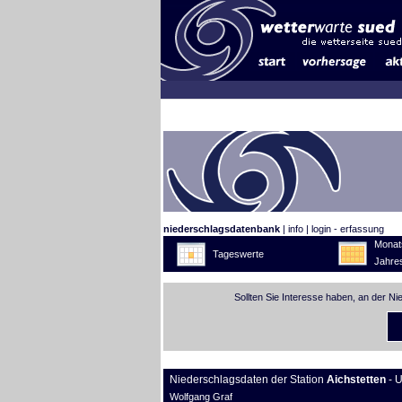
niederschlagsdatenbank
|
info
|
login - erfassung
Monat
Tageswerte
Jahre
Sollten Sie Interesse haben, an der N
Niederschlagsdaten der Station
Aichstetten
- U
Wolfgang Graf