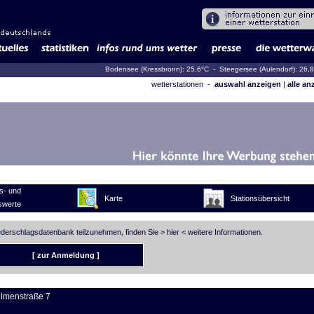
Bodensee (Kressbronn): 25,6°C
- Steegersee (Aulendorf): 26,
wetterstationen -
auswahl anzeigen
|
alle an
s- und
Karte
Stationsübersicht
swerte
iederschlagsdatenbank teilzunehmen, finden Sie >
hier
< weitere Informationen.
[ zur Anmeldung ]
lmenstraße 7