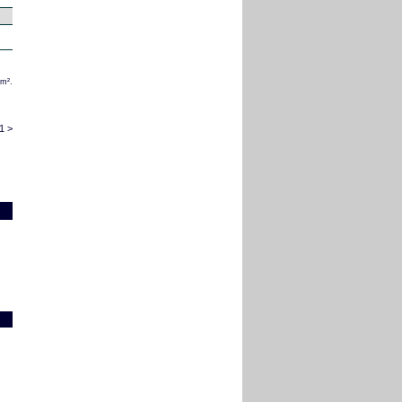
/m².
1 >