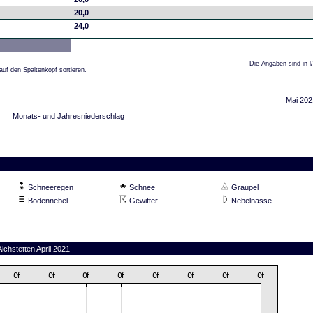
20,0
24,0
Die Angaben sind in l
auf den Spaltenkopf sortieren.
Mai 202
Monats- und Jahresniederschlag
Schneeregen
Schnee
Graupel
Bodennebel
Gewitter
Nebelnässe
ichstetten April 2021