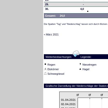
29.
-
30.
4,0
Gesamt:
24,0
Die Spalten "Tag" und "Niederschlag" lassen sich durch Klicken 
< März 2021
Wetterbeobachtungen
Legende:
Regen
Nieselregen
Eiskörner
Hagel
Schneegriesel
Grafische Darstellung der Niederschläge der Station A