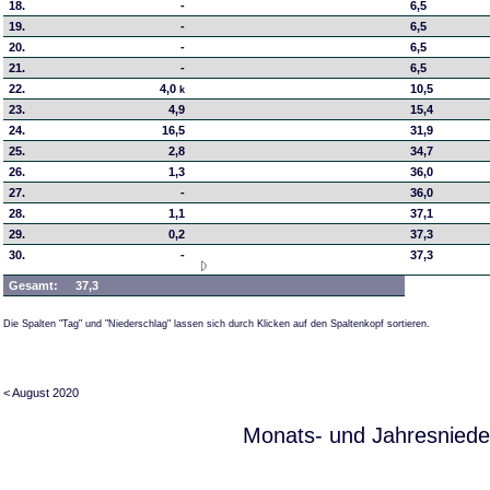
18.
-
6,5
19.
-
6,5
20.
-
6,5
21.
-
6,5
22.
4,0
10,5
k
23.
4,9
15,4
24.
16,5
31,9
25.
2,8
34,7
26.
1,3
36,0
27.
-
36,0
28.
1,1
37,1
29.
0,2
37,3
30.
-
37,3
Gesamt:
37,3
Die Spalten "Tag" und "Niederschlag" lassen sich durch Klicken auf den Spaltenkopf sortieren.
< August 2020
Monats- und Jahresniede