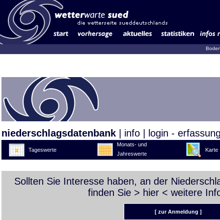
Boden
niederschlagsdatenbank
|
info
|
login - erfassun
Monats- und
Tageswerte
Karte
Jahreswerte
Sollten Sie Interesse haben, an der Niedersch
finden Sie >
hier
< weitere Inf
[ zur Anmeldung ]