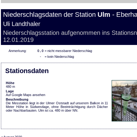
Niederschlagsdaten der Station
Ulm
- Eberha
Uli Landthaler
Niederschlagsstation aufgenommen ins Stations
12.01.2019
Anmerkung:
0,0
= nicht messbarer Niederschlag
-
= kein Niederschlag
Stationsdaten
Höhe
480 m
Lage
Auf Google Maps ansehen
Beschreibung
Die Messtation liegt in der Ulmer Oststadt auf unserem Balkon in 11
Meter Höhe in Südwestlage, ohne Beeinträchtigung durch Dächer
oder Nachbarbauten. Ulm ist ca. 480 m über NN.
< August 2020