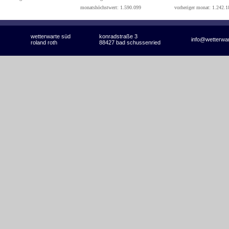
monatshöchstwert: 1.590.099
vorheriger monat: 1.242.1
wetterwarte süd
konradstraße 3
info@wetterwa
roland roth
88427 bad schussenried