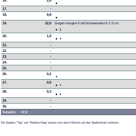
16.
2,0
17.
-
18.
9,8
19.
22,0
Gegen morgen 6 uhrSchneematsch 2-3 cm
20.
1,5
21.
-
22.
-
23.
-
24.
-
25.
-
26.
0,2
27.
0,5
28.
0,3
29.
-
30.
-
Gesamt:
57,5
Die Spalten "Tag" und "Niederschlag" lassen sich durch Klicken auf den Spaltenkopf sortieren.