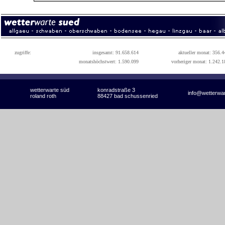
zugriffe:
insgesamt: 91.658.614
aktueller monat: 356.4
monatshöchstwert: 1.590.099
vorheriger monat: 1.242.1
wetterwarte süd
konradstraße 3
info@wetterwa
roland roth
88427 bad schussenried