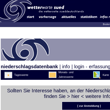
Boden
niederschlagsdatenbank
|
info
|
login - erfassun
Monats- und
Tageswerte
Karte
Jahreswerte
Sollten Sie Interesse haben, an der Niedersch
finden Sie >
hier
< weitere Inf
[ zur Anmeldung ]