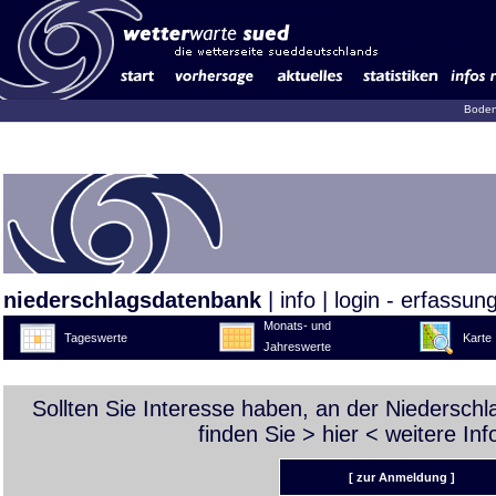
Boden
niederschlagsdatenbank
|
info
|
login - erfassun
Monats- und
Tageswerte
Karte
Jahreswerte
Sollten Sie Interesse haben, an der Niedersch
finden Sie >
hier
< weitere Inf
[ zur Anmeldung ]