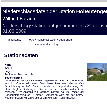
Niederschlagsdaten der Station
Hohentenge
Wilfried Ballarin
Niederschlagsstation aufgenommen ins Stations
01.03.2009
Anmerkung:
0,0
= nicht messbarer Niederschlag
-
= kein Niederschlag
Stationsdaten
Höhe
570 m
Lage
Auf Google Maps ansehen
Beschreibung
Hohentengen liegt im Landkreis Sigmaringen. Der Ortsteil Bremen
liegt im Ostrachtal, einer Gletscher-Abflussrinne, die in Ost-
Westrichtung verläuft. Dies ist auch die Hauptwindrichtung. Die
Station liegt am Südhang zur Ostrach und ist deshalb von der Sonne
verwöhnt. Der Abstand zur Ostrach beträgt ca. 100 Meter, der
Höhenunterschied ca. 5 Meter. Gemessen wird mit der heavy-
weather-Station WS 2800 und einem Hellmann Regenmesser.