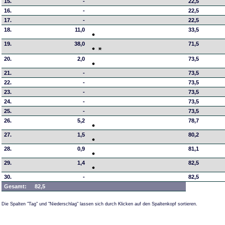
15.
-
22,5
16.
-
22,5
17.
-
22,5
18.
11,0
33,5
19.
38,0
71,5
20.
2,0
73,5
21.
-
73,5
22.
-
73,5
23.
-
73,5
24.
-
73,5
25.
-
73,5
26.
5,2
78,7
27.
1,5
80,2
28.
0,9
81,1
29.
1,4
82,5
30.
-
82,5
Gesamt:
82,5
Die Spalten "Tag" und "Niederschlag" lassen sich durch Klicken auf den Spaltenkopf sortieren.