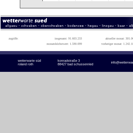
zugriffe:
insgesamt: 91.603.233
aktueller monat: 301.0
monatshöchstwert: 1.590.099
vorheriger monat: 1.242.1
wetterwarte süd
konradstraße 3
info@wetterwa
roland roth
88427 bad schussenried