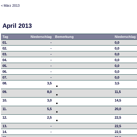
< März 2013
April 2013
Tag
Niederschlag
Bemerkung
Niederschlag 
01.
-
0,0
02.
-
0,0
03.
-
0,0
04.
-
0,0
05.
-
0,0
06.
-
0,0
07.
-
0,0
08.
3,5
3,5
09.
8,0
11,5
10.
3,0
14,5
11.
5,5
20,0
12.
2,5
22,5
13.
-
22,5
14.
-
22,5