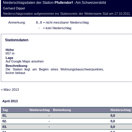
Niederschlagsdaten der Station
Pfullendorf
- Am Schweizersbild
Gerhard Dippel
Niederschlagsstation aufgenommen ins Stationsnetz der Wetterwarte Süd am 17.10.2011
Anmerkung:
0,0
= nicht messbarer Niederschlag
-
= kein Niederschlag
Stationsdaten
Höhe
657 m
Lage
Auf Google Maps ansehen
Beschreibung
Die Station liegt am Beginn eines Wohnungsbauschwerpunktes,
locker bebaut.
< März 2013
April 2013
Tag
Niederschlag
Bemerkung
Niederschlag 
01.
-
0,0
02.
-
0,0
03.
-
0,0