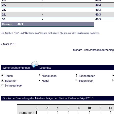
26.
-
40,3
27.
-
40,3
28.
-
40,3
29.
-
40,3
30.
-
40,3
Gesamt:
40,3
Die Spalten "Tag" und "Niederschlag" lassen sich durch Klicken auf den Spaltenkopf sortieren.
< März 2013
Monats- und Jahresniederschlag
Wetterbeobachtungen
Legende:
Regen
Nieselregen
Schneeregen
Eiskörner
Hagel
Bodennebel
Schneegriesel
Grafische Darstellung der Niederschläge der Station Pfullendorf April 2013