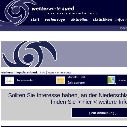
Boden
niederschlagsdatenbank
|
info
|
login - erfassung
Monats- und
Tageswerte
Karte
Jahreswerte
Sollten Sie Interesse haben, an der Niedersch
finden Sie >
hier
< weitere Inf
[ zur Anmeldung ]