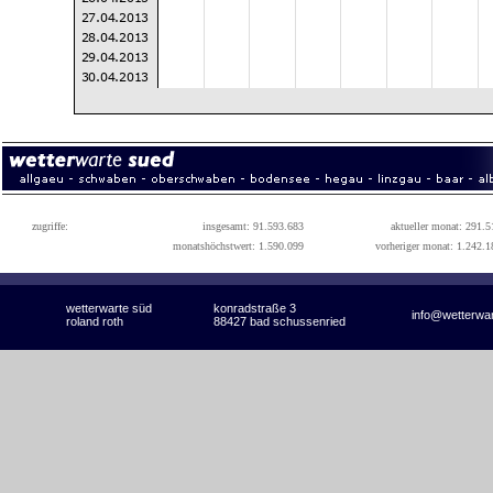
zugriffe:
insgesamt: 91.593.683
aktueller monat: 291.5
monatshöchstwert: 1.590.099
vorheriger monat: 1.242.1
wetterwarte süd
konradstraße 3
info@wetterwa
roland roth
88427 bad schussenried