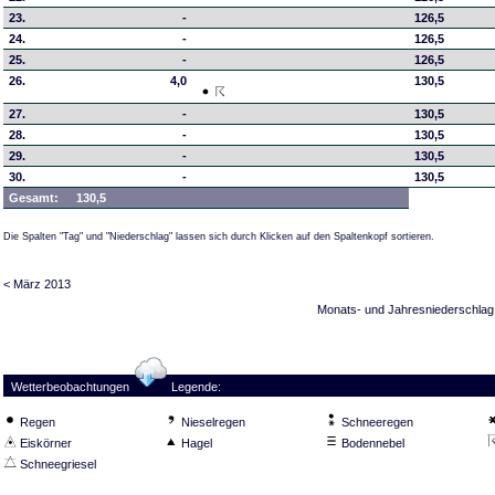
23.
-
126,5
24.
-
126,5
25.
-
126,5
26.
4,0
130,5
27.
-
130,5
28.
-
130,5
29.
-
130,5
30.
-
130,5
Gesamt:
130,5
Die Spalten "Tag" und "Niederschlag" lassen sich durch Klicken auf den Spaltenkopf sortieren.
< März 2013
Monats- und Jahresniederschlag
Wetterbeobachtungen
Legende:
Regen
Nieselregen
Schneeregen
Eiskörner
Hagel
Bodennebel
Schneegriesel