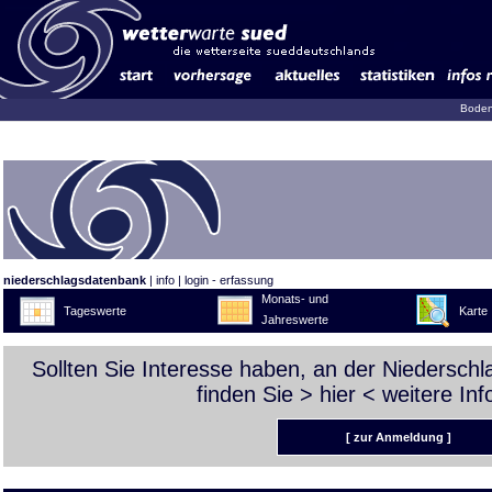
Boden
niederschlagsdatenbank
|
info
|
login - erfassung
Monats- und
Tageswerte
Karte
Jahreswerte
Sollten Sie Interesse haben, an der Niedersch
finden Sie >
hier
< weitere Inf
[ zur Anmeldung ]