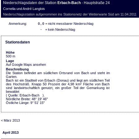
Niederschlagsdaten der Station
Erbach-Bach
- Hauptstraße 24
Cornelia und André Langlois
Niederschlagsstation aufgenommen ins Stationsnetz der Wetterwarte Süd am 11.04.2011
Anmerkung:
0,0
= nicht messbarer Niederschlag
-
= kein Niederschlag
Stationsdaten
Höhe
500 m
Lage
Auf Google Maps ansehen
Beschreibung
Die Station befindet am südlichen Ortsrand von Bach und steht im
Garten.
Bach ist ein Stadtteil von Erbach (Donau) und liegt am südlichen Teil
des Hochsträß. Knapp 50 Prozent der 4,98 km² Fläche von Bach
sind landwirtschaftlich genutzt, ein großer Teil der Gemarkung ist
bewaldet
( Quelle:
Erbach-Bach
).
Nördliche Breite: 48° 19' 46''
Östliche Länge: 9° 51' 15''
< März 2013
April 2013