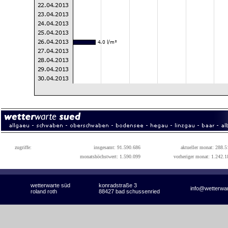
zugriffe:
insgesamt: 91.590.686
aktueller monat: 288.5
monatshöchstwert: 1.590.099
vorheriger monat: 1.242.1
wetterwarte süd
konradstraße 3
info@wetterwa
roland roth
88427 bad schussenried