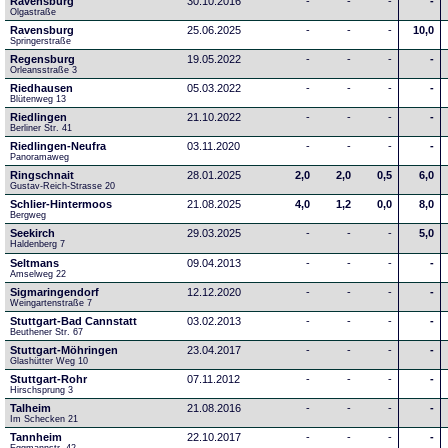
Ravensburg
30.10.2016
-
-
-
-
Olgastraße
Ravensburg
25.06.2025
-
-
-
10,0
Springerstraße
Regensburg
19.05.2022
-
-
-
-
Orleansstraße 3
Riedhausen
05.03.2022
-
-
-
-
Blütenweg 13
Riedlingen
21.10.2022
-
-
-
-
Berliner Str. 41
Riedlingen-Neufra
03.11.2020
-
-
-
-
Panoramaweg
Ringschnait
28.01.2025
2,0
2,0
0,5
6,0
Gustav-Reich-Strasse 20
Schlier-Hintermoos
21.08.2025
4,0
1,2
0,0
8,0
Bergweg
Seekirch
29.03.2025
-
-
-
5,0
Haldenberg 7
Seltmans
09.04.2013
-
-
-
-
Amselweg 22
Sigmaringendorf
12.12.2020
-
-
-
-
Weingartenstraße 7
Stuttgart-Bad Cannstatt
03.02.2013
-
-
-
-
Beuthener Str. 67
Stuttgart-Möhringen
23.04.2017
-
-
-
-
Glashütter Weg 10
Stuttgart-Rohr
07.11.2012
-
-
-
-
Hirschsprung 3
Talheim
21.08.2016
-
-
-
-
Im Schecken 21
Tannheim
22.10.2017
-
-
-
-