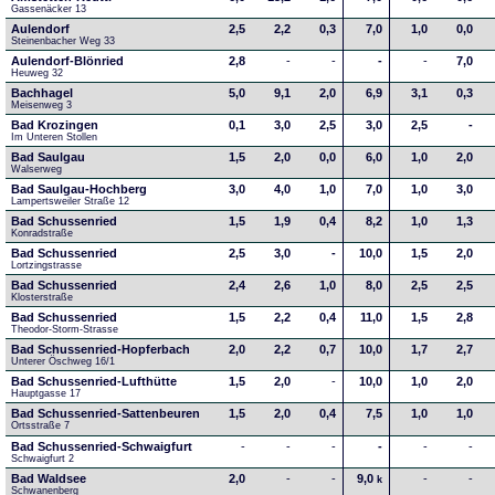
Gassenäcker 13
Aulendorf
2,5
2,2
0,3
7,0
1,0
0,0
Steinenbacher Weg 33
Aulendorf-Blönried
2,8
-
-
-
-
7,0
Heuweg 32
Bachhagel
5,0
9,1
2,0
6,9
3,1
0,3
Meisenweg 3
Bad Krozingen
0,1
3,0
2,5
3,0
2,5
-
Im Unteren Stollen
Bad Saulgau
1,5
2,0
0,0
6,0
1,0
2,0
Walserweg
Bad Saulgau-Hochberg
3,0
4,0
1,0
7,0
1,0
3,0
Lampertsweiler Straße 12
Bad Schussenried
1,5
1,9
0,4
8,2
1,0
1,3
Konradstraße
Bad Schussenried
2,5
3,0
-
10,0
1,5
2,0
Lortzingstrasse
Bad Schussenried
2,4
2,6
1,0
8,0
2,5
2,5
Klosterstraße
Bad Schussenried
1,5
2,2
0,4
11,0
1,5
2,8
Theodor-Storm-Strasse
Bad Schussenried-Hopferbach
2,0
2,2
0,7
10,0
1,7
2,7
Unterer Öschweg 16/1
Bad Schussenried-Lufthütte
1,5
2,0
-
10,0
1,0
2,0
Hauptgasse 17
Bad Schussenried-Sattenbeuren
1,5
2,0
0,4
7,5
1,0
1,0
Ortsstraße 7
Bad Schussenried-Schwaigfurt
-
-
-
-
-
-
Schwaigfurt 2
Bad Waldsee
2,0
-
-
9,0
-
-
k
Schwanenberg