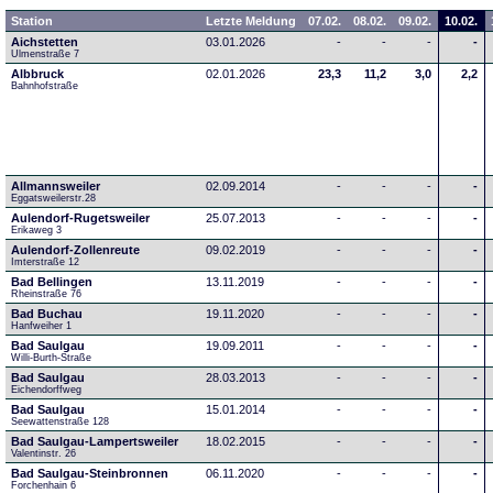
Station
Letzte Meldung
07.02.
08.02.
09.02.
10.02.
Aichstetten
03.01.2026
-
-
-
-
Ulmenstraße 7
Albbruck
02.01.2026
23,3
11,2
3,0
2,2
Bahnhofstraße
Allmannsweiler
02.09.2014
-
-
-
-
Eggatsweilerstr.28
Aulendorf-Rugetsweiler
25.07.2013
-
-
-
-
Erikaweg 3
Aulendorf-Zollenreute
09.02.2019
-
-
-
-
Imterstraße 12
Bad Bellingen
13.11.2019
-
-
-
-
Rheinstraße 76
Bad Buchau
19.11.2020
-
-
-
-
Hanfweiher 1
Bad Saulgau
19.09.2011
-
-
-
-
Willi-Burth-Straße
Bad Saulgau
28.03.2013
-
-
-
-
Eichendorffweg
Bad Saulgau
15.01.2014
-
-
-
-
Seewattenstraße 128
Bad Saulgau-Lampertsweiler
18.02.2015
-
-
-
-
Valentinstr. 26
Bad Saulgau-Steinbronnen
06.11.2020
-
-
-
-
Forchenhain 6