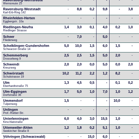
Ravensburg-Wernsreute
-
-
-
-
-
-
Wernsreute 25
Ravensburg-Weststadt
-
8,8
0,2
9,8
-
3,8
Karl-Erb-Ring 142
Rheinfelden-Herten
-
-
-
-
-
-
Eggbergstr. 10a
Riedlingen-Neufra
1,4
3,0
0,1
4,0
0,2
1,0
Riedlinger Strasse
Scheer
-
7,0
-
5,0
-
-
Fliederweg
Schelklingen-Gundershofen
5,0
10,0
1,5
6,0
1,5
-
Schwarzer-Straße 14
Schemmerberg
2,5
2,5
1,5
5,0
2,0
-
Drosselweg 9
Schwendi
2,0
2,0
0,0
5,0
0,0
2,0
Kreuzweg
Schwörstadt
10,2
11,2
2,2
1,2
8,2
-
Schulstrasse 19
Ulm
1,3
4,5
0,5
-
0,1
0,2
Eberhardtstraße 75
Ulm-Eggingen
1,7
5,0
1,0
7,0
1,0
1,2
Dorfstraße 36
Ummendorf
1,5
-
-
-
10,0
-
Tulpenweg
Unlingen
-
-
-
-
-
-
Prof.-Rieber-Str.
Unterlenningen
6,0
4,0
3,0
15,5
1,0
-
Kirschlatstraße
Uttenweiler-Ahlen
1,2
1,8
0,2
5,1
1,0
-
Seekircher Straße 8
Vöhringen (Schwarzwald)
-
-
15,0
6,0
-
-