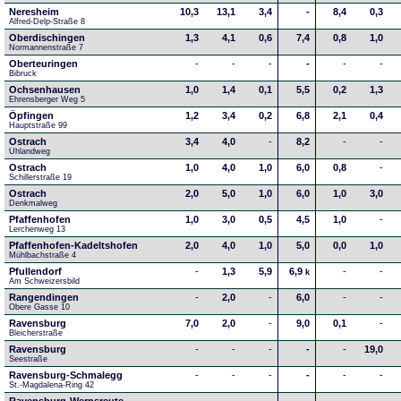
Neresheim
10,3
13,1
3,4
-
8,4
0,3
Alfred-Delp-Straße 8
Oberdischingen
1,3
4,1
0,6
7,4
0,8
1,0
Normannenstraße 7
Oberteuringen
-
-
-
-
-
-
Bibruck
Ochsenhausen
1,0
1,4
0,1
5,5
0,2
1,3
Ehrensberger Weg 5
Öpfingen
1,2
3,4
0,2
6,8
2,1
0,4
Hauptstraße 99
Ostrach
3,4
4,0
-
8,2
-
-
Uhlandweg
Ostrach
1,0
4,0
1,0
6,0
0,8
-
Schillerstraße 19
Ostrach
2,0
5,0
1,0
6,0
1,0
3,0
Denkmalweg 
Pfaffenhofen
1,0
3,0
0,5
4,5
1,0
-
Lerchenweg 13
Pfaffenhofen-Kadeltshofen
2,0
4,0
1,0
5,0
0,0
1,0
Mühlbachstraße 4
Pfullendorf
-
1,3
5,9
6,9
-
-
k
Am Schweizersbild 
Rangendingen
-
2,0
-
6,0
-
-
Obere Gasse 10
Ravensburg
7,0
2,0
-
9,0
0,1
-
Bleicherstraße
Ravensburg
-
-
-
-
-
19,0
Seestraße 
Ravensburg-Schmalegg
-
-
-
-
-
-
St.-Magdalena-Ring 42