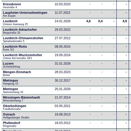
Kressbronn
10.03.2010
-
-
-
-
Irisstraße 4
Laupheim-Untersulmetingen
11.07.2023
-
-
-
-
Am Espan
Leutkirch
14.01.2026
4,6
0,4
-
4,9
Unterer Auenweg 25
Leutkirch-Adrazhofen
29.03.2022
-
-
-
-
Bergstraße 20
Leutkirch-Ottmannshofen
27.07.2012
-
-
-
-
Spitalriedstraße 5
Leutkirch-Rotis
08.05.2016
-
-
-
-
Rotis 5/2
Leutkirch-Wuchzenhofen
19.09.2016
-
-
-
-
Untere Kirchstraße 18/1
Luzern
31.01.2026
-
-
-
-
Schönbühlring
Mengen-Ennetach
28.03.2023
-
-
-
-
Breite 
Mietingen
30.12.2017
-
-
-
-
Hangweg 15
Mietingen
25.01.2026
-
-
-
-
Seerosenweg 10
Mössingen-Bästenhardt
21.07.2014
-
-
-
-
Weissdornweg 7
Oberboihingen
03.05.2021
-
-
-
-
Friedhofstraße
Ostrach
19.08.2013
-
-
-
-
Heiligenberger Straße
Pfullendorf
18.03.2012
-
-
-
-
Ringstraße 