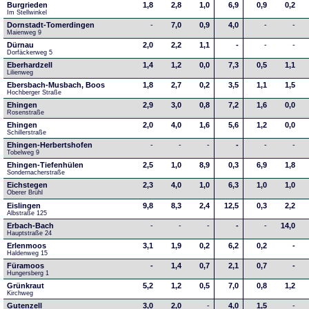
Burgrieden
1,8
2,8
1,0
6,9
0,9
0,2
Im Stellwinkel
Dornstadt-Tomerdingen
-
7,0
0,9
4,0
-
-
Maienweg 9
Dürnau
2,0
2,2
1,1
-
-
-
Dorfäckerweg 5
Eberhardzell
1,4
1,2
0,0
7,3
0,5
1,1
Lilienweg
Ebersbach-Musbach, Boos
1,8
2,7
0,2
3,5
1,1
1,5
Hochberger Straße
Ehingen
2,9
3,0
0,8
7,2
1,6
0,0
Rosenstraße
Ehingen
2,0
4,0
1,6
5,6
1,2
0,0
Schillerstraße
Ehingen-Herbertshofen
-
-
-
-
-
-
Tobelweg 9
Ehingen-Tiefenhülen
2,5
1,0
8,9
0,3
6,9
1,8
Sondernacherstraße
Eichstegen
2,3
4,0
1,0
6,3
1,0
1,0
Oberer Brühl
Eislingen
9,8
8,3
2,4
12,5
0,3
2,2
Albstraße 125
Erbach-Bach
-
-
-
-
-
14,0
Hauptstraße 24
Erlenmoos
3,1
1,9
0,2
6,2
0,2
-
Haldenweg 15
Füramoos
-
1,4
0,7
2,1
0,7
-
Hungersberg 1
Grünkraut
5,2
1,2
0,5
7,0
0,8
1,2
Kirchweg
Gutenzell
3,0
2,0
-
4,0
1,5
-