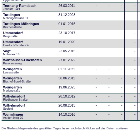
Eggmannstr. 42     
Tettnang-Ramsbach
26.03.2011
-
-
-
-
Jahnstr. 24/1
Tuttlingen
31.12.2023
-
-
-
-
Möhringerstraße 11
Tuttlingen-Möhringen
01.01.2015
-
-
-
-
Belchenstraße
Ummendorf
23.10.2017
-
-
-
-
Bergstraße
Ummendorf
19.01.2020
-
-
-
-
Friedrich-Schiller-Str.
Vogt
22.05.2015
-
-
-
-
Mühlwies 18
Warthausen-Oberhöfen
27.01.2022
-
-
-
-
Panoramaweg 
Weingarten
02.11.2021
-
-
-
-
Laurastraße
Weingarten
30.06.2011
-
-
-
-
Bischof-Sproll-Straße
Weingarten
19.06.2023
-
-
-
-
Marienstraße
Wilhelmsdorf
28.10.2012
-
-
-
-
Riedhauser Straße 
Wilhelmsdorf
20.08.2013
-
-
-
-
Seefeld
Wurmlingen
14.10.2016
-
-
-
-
An der Steig 30
Die Niederschlagswerte des gewählten Tages lassen sich durch Klicken auf das Datum sortieren.