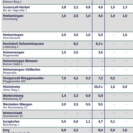
Kleinser Berg 1
Gutenzell-Hürbel
3,8
2,2
0,8
4,9
1,5
1,3
Bei der Sägmühle 1
Herbertingen
1,5
2,5
1,0
4,5
1,0
1,0
Drosselweg
Herbertingen
2,0
3,0
1,0
5,0
-
1,0
Hirschstrasse
Hochdorf-Schweinhausen
-
8,2
-
6,3
-
-
k
Lindenweg 2
Hohentengen
1,5
2,5
-
3,5
-
-
Repperweiler
Hohentengen-Bremen
-
-
-
-
-
-
Bremer Halde 4
Hohentengen-Völlkofen
-
-
-
-
-
-
Bergstraße
Horgenzell-Ringgenweiler
7,0
4,2
0,3
7,2
0,2
-
Ringgenweiler 620
Hüttisheim
-
-
-
25,0
1,5
0,0
k
Ulmer Weg 2
Illerkirchberg
1,4
3,3
0,9
5,9
-
-
Mahdauweg 20
Illerrieden-Wangen
2,0
2,5
0,5
9,5
-
-
Am Muckenberg 12
Immenstaad
-
-
-
-
-
-
Stockwiesen 10
Inzigkofen
5,5
6,0
1,1
4,7
0,1
-
Butzenweg 1
Isny
6,8
2,2
-
8,4
5,0
1,6