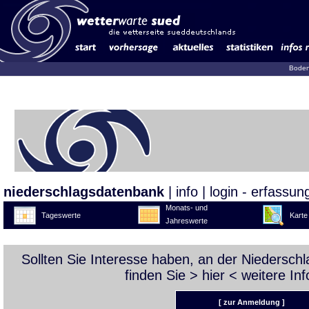
Boden
niederschlagsdatenbank
|
info
|
login - erfassun
Monats- und
Tageswerte
Karte
Jahreswerte
Sollten Sie Interesse haben, an der Niedersc
finden Sie >
hier
< weitere Inf
[ zur Anmeldung ]