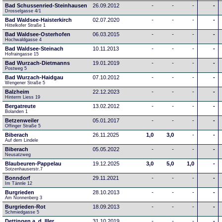
Bad Schussenried-Steinhausen
26.09.2012
-
-
-
-
Drosselgasse 4/1
Bad Waldsee-Haisterkirch
02.07.2020
-
-
-
-
Hittelkofer Straße 1
Bad Waldsee-Osterhofen
06.03.2015
-
-
-
-
Hochwaldgasse 4
Bad Waldsee-Steinach
10.11.2013
-
-
-
-
Hofraingasse 15
Bad Wurzach-Dietmanns
19.01.2019
-
-
-
-
Postweg 5
Bad Wurzach-Haidgau
07.10.2012
-
-
-
-
Wengener Straße 5
Balzheim
22.12.2023
-
-
-
-
Hinterm Liess 19
Bergatreute
13.02.2012
-
-
-
-
Bolanden 1
Betzenweiler
05.01.2017
-
-
-
-
Offinger Straße 5
Biberach
26.11.2025
1,0
3,0
-
-
Auf dem Lindele
Biberach
05.05.2022
-
-
-
-
Neusatzweg 
Blaubeuren-Pappelau
19.12.2025
3,0
5,0
1,0
-
Sotzenhauserstr.7
Bonndorf
29.11.2021
-
-
-
-
Im Tännle 12
Burgrieden
28.10.2013
-
-
-
-
Am Nonnenberg 3
Burgrieden-Rot
18.09.2013
-
-
-
-
Schmiedgasse 5
Dettingen a. d. Iller
31.10.2019
-
-
-
-