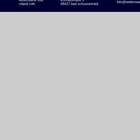
wetterwarte süd
konradstraße 3
info@wetterwa
roland roth
88427 bad schussenried