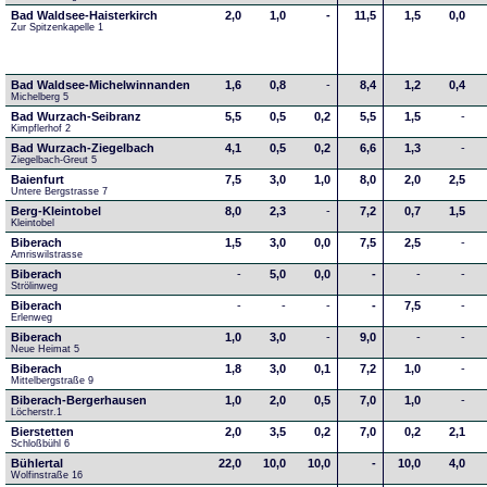
Bad Waldsee-Haisterkirch
2,0
1,0
-
11,5
1,5
0,0
Zur Spitzenkapelle 1
Bad Waldsee-Michelwinnanden
1,6
0,8
-
8,4
1,2
0,4
Michelberg 5
Bad Wurzach-Seibranz
5,5
0,5
0,2
5,5
1,5
-
Kimpflerhof 2 
Bad Wurzach-Ziegelbach
4,1
0,5
0,2
6,6
1,3
-
Ziegelbach-Greut 5
Baienfurt
7,5
3,0
1,0
8,0
2,0
2,5
Untere Bergstrasse 7
Berg-Kleintobel
8,0
2,3
-
7,2
0,7
1,5
Kleintobel
Biberach
1,5
3,0
0,0
7,5
2,5
-
Amriswilstrasse
Biberach
-
5,0
0,0
-
-
-
Strölinweg
Biberach
-
-
-
-
7,5
-
Erlenweg
Biberach
1,0
3,0
-
9,0
-
-
Neue Heimat 5
Biberach
1,8
3,0
0,1
7,2
1,0
-
Mittelbergstraße 9
Biberach-Bergerhausen
1,0
2,0
0,5
7,0
1,0
-
Löcherstr.1
Bierstetten
2,0
3,5
0,2
7,0
0,2
2,1
Schloßbühl 6
Bühlertal
22,0
10,0
10,0
-
10,0
4,0
Wolfinstraße 16