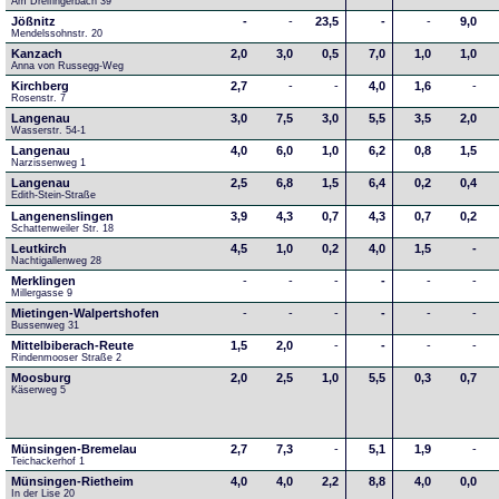
Am Dreifingerbach 39
Jößnitz
-
-
23,5
-
-
9,0
Mendelssohnstr. 20
Kanzach
2,0
3,0
0,5
7,0
1,0
1,0
Anna von Russegg-Weg
Kirchberg
2,7
-
-
4,0
1,6
-
Rosenstr. 7
Langenau
3,0
7,5
3,0
5,5
3,5
2,0
Wasserstr. 54-1
Langenau
4,0
6,0
1,0
6,2
0,8
1,5
Narzissenweg 1
Langenau
2,5
6,8
1,5
6,4
0,2
0,4
Edith-Stein-Straße
Langenenslingen
3,9
4,3
0,7
4,3
0,7
0,2
Schattenweiler Str. 18
Leutkirch
4,5
1,0
0,2
4,0
1,5
-
Nachtigallenweg 28
Merklingen
-
-
-
-
-
-
Millergasse 9
Mietingen-Walpertshofen
-
-
-
-
-
-
Bussenweg 31
Mittelbiberach-Reute
1,5
2,0
-
-
-
-
Rindenmooser Straße 2
Moosburg
2,0
2,5
1,0
5,5
0,3
0,7
Käserweg 5
Münsingen-Bremelau
2,7
7,3
-
5,1
1,9
-
Teichackerhof 1
Münsingen-Rietheim
4,0
4,0
2,2
8,8
4,0
0,0
In der Lise 20