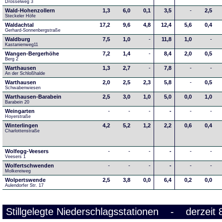
Drosselweg 3
Wald-Hohenzollern
1,3
6,0
0,1
3,5
-
2,5
Steckeler Höfe
Waldachtal
17,2
9,6
4,8
12,4
5,6
0,4
Gerhard-Sonnenbergstraße
Waldburg
7,5
1,0
-
11,8
1,0
-
Kastanienweg11
Wangen-Bergerhöhe
7,2
1,4
-
8,4
2,0
0,5
Berg 2
Warthausen
1,3
2,7
-
7,8
-
-
An der Schloßhalde 
Warthausen
2,0
2,5
2,3
5,8
-
0,5
Schwabenwiesen 
Warthausen-Barabein
2,5
3,0
1,0
5,0
0,0
1,0
Barabein 20
Weingarten
-
-
-
-
-
-
Hoyerstraße
Winterlingen
4,2
5,2
1,2
2,2
0,6
0,4
Charlottenstraße
Wolfegg-Veesers
-
-
-
-
-
-
Veesers 1
Wolfertschwenden
-
-
-
-
-
-
Molkereiweg
Wolpertswende
2,5
3,8
0,0
6,4
0,2
0,0
Aulendorfer Str. 17
Stillgelegte Niederschlagsstationen - derzeit 