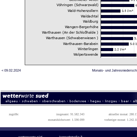
< 09.02.2024
Monats- und Jahresniedersch
zugriffe:
insgesamt: 91.582.343
aktueller monat: 280.1
monatshöchstwert: 1.590.099
vorheriger monat: 1.242.1