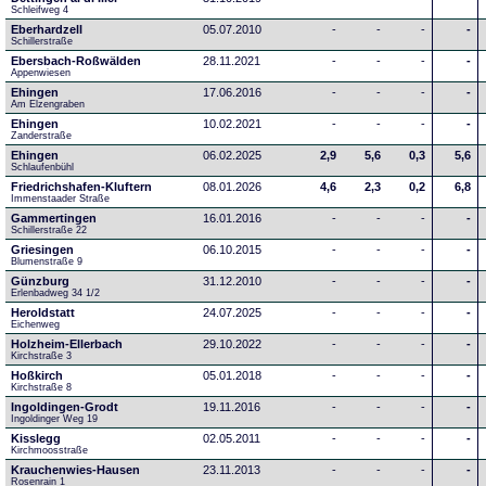
Schleifweg 4
Eberhardzell
05.07.2010
-
-
-
-
Schillerstraße
Ebersbach-Roßwälden
28.11.2021
-
-
-
-
Appenwiesen
Ehingen
17.06.2016
-
-
-
-
Am Elzengraben
Ehingen
10.02.2021
-
-
-
-
Zanderstraße
Ehingen
06.02.2025
2,9
5,6
0,3
5,6
Schlaufenbühl
Friedrichshafen-Kluftern
08.01.2026
4,6
2,3
0,2
6,8
Immenstaader Straße
Gammertingen
16.01.2016
-
-
-
-
Schillerstraße 22
Griesingen
06.10.2015
-
-
-
-
Blumenstraße 9
Günzburg
31.12.2010
-
-
-
-
Erlenbadweg 34 1/2
Heroldstatt
24.07.2025
-
-
-
-
Eichenweg 
Holzheim-Ellerbach
29.10.2022
-
-
-
-
Kirchstraße 3
Hoßkirch
05.01.2018
-
-
-
-
Kirchstraße 8
Ingoldingen-Grodt
19.11.2016
-
-
-
-
Ingoldinger Weg 19
Kisslegg
02.05.2011
-
-
-
-
Kirchmoosstraße
Krauchenwies-Hausen
23.11.2013
-
-
-
-
Rosenrain 1