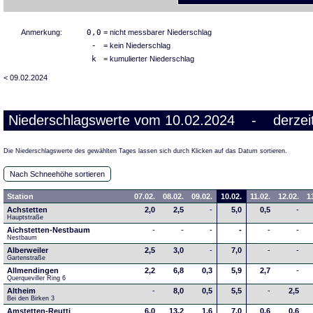
Anmerkung:
0,0
= nicht messbarer Niederschlag
-
= kein Niederschlag
k
= kumulierter Niederschlag
< 09.02.2024
Niederschlagswerte vom 10.02.2024 - derzeit
Die Niederschlagswerte des gewählten Tages lassen sich durch Klicken auf das Datum sortieren.
Nach Schneehöhe sortieren
Station
07.02.
08.02.
09.02.
10.02.
11.02.
12.02.
1
Achstetten
2,0
2,5
-
5,0
0,5
-
Hauptstraße
Aichstetten-Nestbaum
-
-
-
-
-
-
Nestbaum
Alberweiler
2,5
3,0
-
7,0
-
-
Gartenstraße
Allmendingen
2,2
6,8
0,3
5,9
2,7
-
Querqueviller Ring 6
Altheim
-
8,0
0,5
5,5
-
2,5
Bei den Birken 3
Amstetten-Reutti
6,0
13,2
1,6
7,0
0,6
0,6