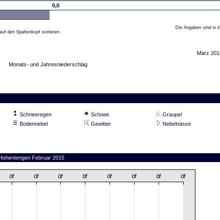
0,0
Die Angaben sind in l
auf den Spaltenkopf sortieren.
März 201
Monats- und Jahresniederschlag
Schneeregen
Schnee
Graupel
Bodennebel
Gewitter
Nebelnässe
n Hohentengen Februar 2015