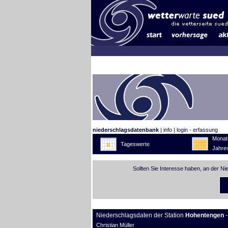
niederschlagsdatenbank
|
info
|
login - erfassung
Monat
Tageswerte
Jahre
Sollten Sie Interesse haben, an der N
Niederschlagsdaten der Station
Hohentengen
-
Christian Müller