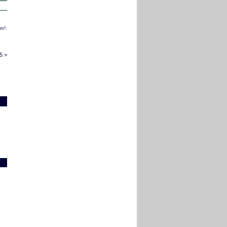
/m².
5 >