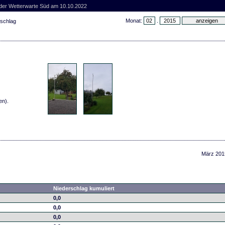
 der Wetterwarte Süd am 10.10.2022
Monat:
.
rschlag
en).
März 201
Niederschlag kumuliert
0,0
0,0
0,0