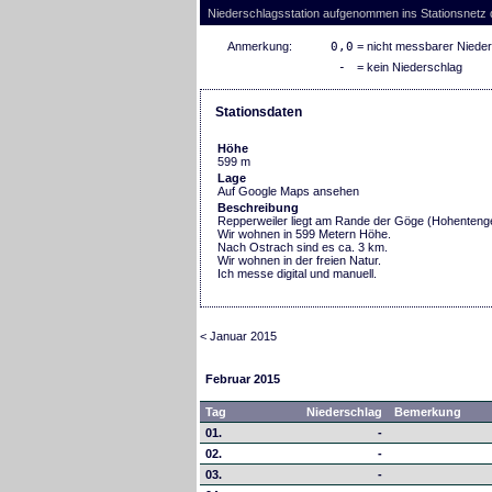
Niederschlagsstation aufgenommen ins Stationsnetz
Anmerkung:
0,0
= nicht messbarer Niede
-
= kein Niederschlag
Stationsdaten
Höhe
599 m
Lage
Auf Google Maps ansehen
Beschreibung
Repperweiler liegt am Rande der Göge (Hohenteng
Wir wohnen in 599 Metern Höhe.
Nach Ostrach sind es ca. 3 km.
Wir wohnen in der freien Natur.
Ich messe digital und manuell.
< Januar 2015
Februar 2015
Tag
Niederschlag
Bemerkung
01.
-
02.
-
03.
-