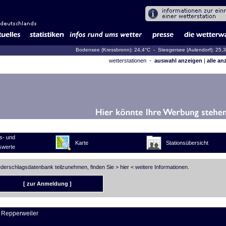
Bodensee (Kressbronn): 24,4°C
- Steegersee (Aulendorf): 25,
wetterstationen -
auswahl anzeigen
|
alle an
s- und
Karte
Stationsübersicht
swerte
iederschlagsdatenbank teilzunehmen, finden Sie >
hier
< weitere Informationen.
[ zur Anmeldung ]
 Repperweiler