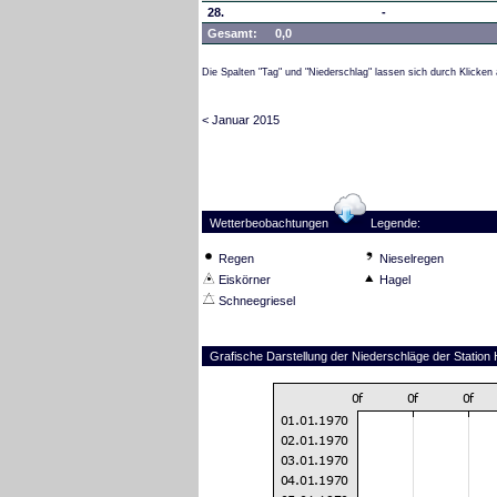
28.
-
Gesamt:
0,0
Die Spalten "Tag" und "Niederschlag" lassen sich durch Klicken 
< Januar 2015
Wetterbeobachtungen
Legende:
Regen
Nieselregen
Eiskörner
Hagel
Schneegriesel
Grafische Darstellung der Niederschläge der Statio