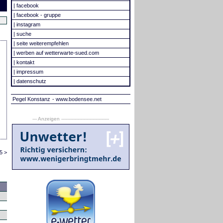
|
facebook
|
facebook - gruppe
|
instagram
|
suche
|
seite weiterempfehlen
|
werben auf wetterwarte-sued.com
|
kontakt
|
impressum
|
datenschutz
Pegel Konstanz
- www.bodensee.net
--- Anzeigen --------------------------------
5 >