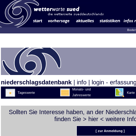
Boden
niederschlagsdatenbank
|
info
|
login - erfassun
Monats- und
Tageswerte
Karte
Jahreswerte
Sollten Sie Interesse haben, an der Niedersch
finden Sie >
hier
< weitere Inf
[ zur Anmeldung ]