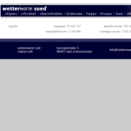
zugriffe:
insgesamt: 91.635.757
aktueller monat: 333.5
monatshöchstwert: 1.590.099
vorheriger monat: 1.242.1
wetterwarte süd
konradstraße 3
info@wetterwa
roland roth
88427 bad schussenried