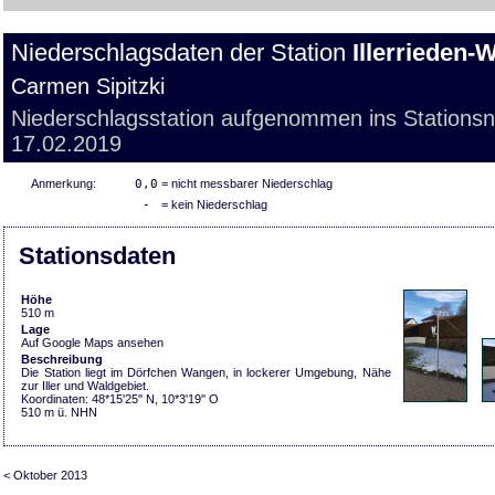
Niederschlagsdaten der Station
Illerrieden
Carmen Sipitzki
Niederschlagsstation aufgenommen ins Stations
17.02.2019
Anmerkung:
0,0
= nicht messbarer Niederschlag
-
= kein Niederschlag
Stationsdaten
Höhe
510 m
Lage
Auf Google Maps ansehen
Beschreibung
Die Station liegt im Dörfchen Wangen, in lockerer Umgebung, Nähe
zur Iller und Waldgebiet.
Koordinaten: 48*15'25'' N, 10*3'19'' O
510 m ü. NHN
< Oktober 2013