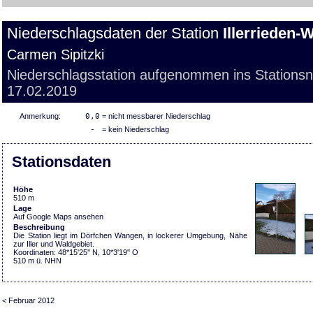
Niederschlagsdaten der Station
Illerrieden
Carmen Sipitzki
Niederschlagsstation aufgenommen ins Stations
17.02.2019
Anmerkung:
0,0
= nicht messbarer Niederschlag
-
= kein Niederschlag
Stationsdaten
Höhe
510 m
Lage
Auf Google Maps ansehen
Beschreibung
Die Station liegt im Dörfchen Wangen, in lockerer Umgebung, Nähe
zur Iller und Waldgebiet.
Koordinaten: 48*15'25'' N, 10*3'19'' O
510 m ü. NHN
< Februar 2012