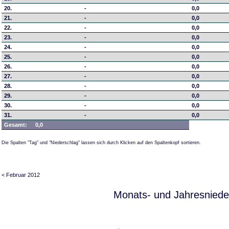
20.
-
0,0
21.
-
0,0
22.
-
0,0
23.
-
0,0
24.
-
0,0
25.
-
0,0
26.
-
0,0
27.
-
0,0
28.
-
0,0
29.
-
0,0
30.
-
0,0
31.
-
0,0
Gesamt:
0,0
Die Spalten "Tag" und "Niederschlag" lassen sich durch Klicken auf den Spaltenkopf sortieren.
< Februar 2012
Monats- und Jahresniede