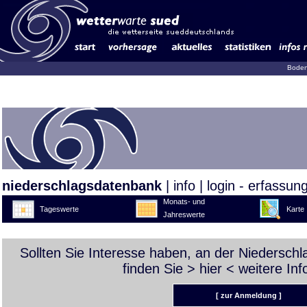
Boden
niederschlagsdatenbank
|
info
|
login - erfassun
Monats- und
Tageswerte
Karte
Jahreswerte
Sollten Sie Interesse haben, an der Niedersch
finden Sie >
hier
< weitere Inf
[ zur Anmeldung ]