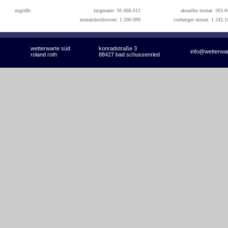
zugriffe:
insgesamt: 91.666.012
aktueller monat: 363.8
monatshöchstwert: 1.590.099
vorheriger monat: 1.242.1
wetterwarte süd
konradstraße 3
info@wetterwa
roland roth
88427 bad schussenried