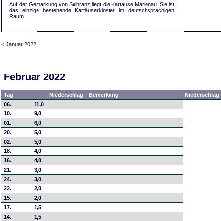
Auf der Gemarkung von Seibranz liegt die Kartause Marienau. Sie ist
das einzige bestehende Kartäuserkloster im deutschsprachigen
Raum.
< Januar 2022
Februar 2022
Tag
Niederschlag
Bemerkung
Niederschlag 
06.
11,0
10.
9,0
01.
6,0
20.
5,0
02.
5,0
18.
4,0
16.
4,0
21.
3,0
24.
3,0
22.
2,0
15.
2,0
17.
1,5
14.
1,5