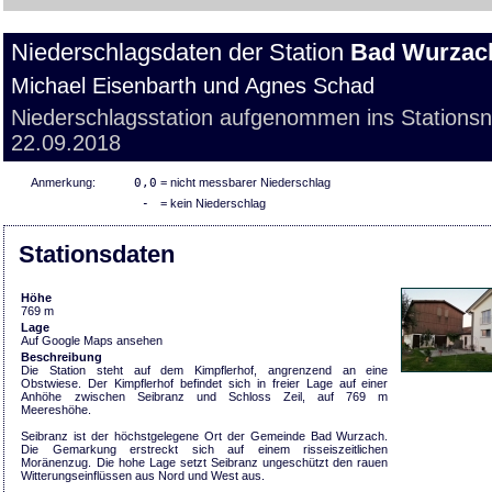
Niederschlagsdaten der Station
Bad Wurzac
Michael Eisenbarth und Agnes Schad
Niederschlagsstation aufgenommen ins Stations
22.09.2018
Anmerkung:
0,0
= nicht messbarer Niederschlag
-
= kein Niederschlag
Stationsdaten
Höhe
769 m
Lage
Auf Google Maps ansehen
Beschreibung
Die Station steht auf dem Kimpflerhof, angrenzend an eine
Obstwiese. Der Kimpflerhof befindet sich in freier Lage auf einer
Anhöhe zwischen Seibranz und Schloss Zeil, auf 769 m
Meereshöhe.
Seibranz ist der höchstgelegene Ort der Gemeinde Bad Wurzach.
Die Gemarkung erstreckt sich auf einem risseiszeitlichen
Moränenzug. Die hohe Lage setzt Seibranz ungeschützt den rauen
Witterungseinflüssen aus Nord und West aus.