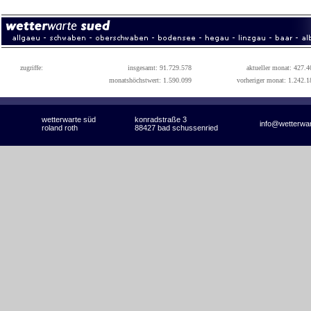
zugriffe:
insgesamt: 91.729.578
aktueller monat: 427.4
monatshöchstwert: 1.590.099
vorheriger monat: 1.242.1
wetterwarte süd
konradstraße 3
info@wetterwa
roland roth
88427 bad schussenried