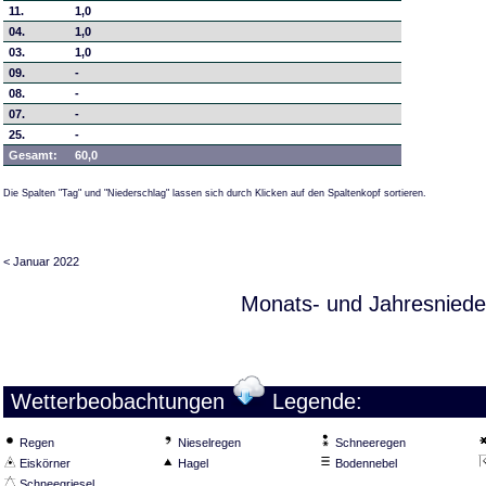
11.
1,0
04.
1,0
03.
1,0
09.
-
08.
-
07.
-
25.
-
Gesamt:
60,0
Die Spalten "Tag" und "Niederschlag" lassen sich durch Klicken auf den Spaltenkopf sortieren.
< Januar 2022
Monats- und Jahresniede
Wetterbeobachtungen
Legende:
Regen
Nieselregen
Schneeregen
Eiskörner
Hagel
Bodennebel
Schneegriesel