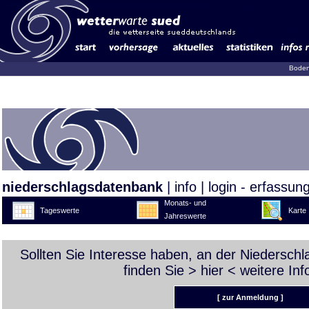
Boden
niederschlagsdatenbank
|
info
|
login - erfassun
Monats- und
Tageswerte
Karte
Jahreswerte
Sollten Sie Interesse haben, an der Niedersch
finden Sie >
hier
< weitere Inf
[ zur Anmeldung ]