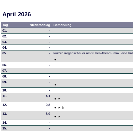
April 2026
Tag
Niederschlag
Bemerkung
01.
-
02.
-
03.
-
04.
-
05.
-
kurzer Regenschauer am frühen Abend - max. eine hal
06.
-
07.
-
08.
-
09.
-
10.
-
11.
4,1
12.
0,8
13.
3,0
14.
-
15.
-