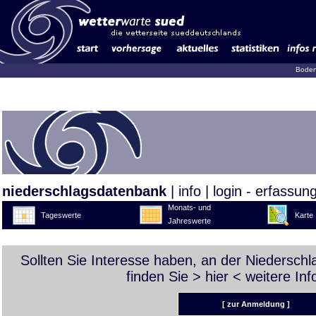
Boden
niederschlagsdatenbank
|
info
|
login - erfassun
Monats- und
Tageswerte
Karte
Jahreswerte
Sollten Sie Interesse haben, an der Niedersch
finden Sie >
hier
< weitere Inf
[ zur Anmeldung ]