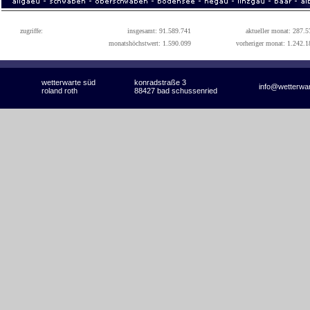
zugriffe:
insgesamt: 91.589.741
aktueller monat: 287.5
monatshöchstwert: 1.590.099
vorheriger monat: 1.242.1
wetterwarte süd
konradstraße 3
info@wetterwa
roland roth
88427 bad schussenried