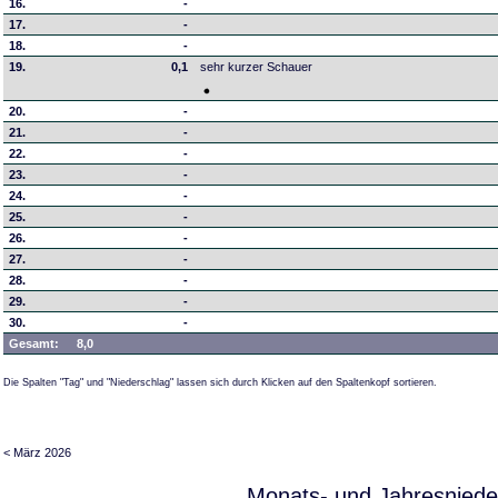
16.
-
17.
-
18.
-
19.
0,1
sehr kurzer Schauer
20.
-
21.
-
22.
-
23.
-
24.
-
25.
-
26.
-
27.
-
28.
-
29.
-
30.
-
Gesamt:
8,0
Die Spalten "Tag" und "Niederschlag" lassen sich durch Klicken auf den Spaltenkopf sortieren.
< März 2026
Monats- und Jahresniede