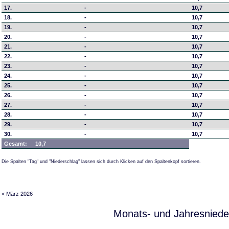
17.
-
10,7
18.
-
10,7
19.
-
10,7
20.
-
10,7
21.
-
10,7
22.
-
10,7
23.
-
10,7
24.
-
10,7
25.
-
10,7
26.
-
10,7
27.
-
10,7
28.
-
10,7
29.
-
10,7
30.
-
10,7
Gesamt:
10,7
Die Spalten "Tag" und "Niederschlag" lassen sich durch Klicken auf den Spaltenkopf sortieren.
< März 2026
Monats- und Jahresniede