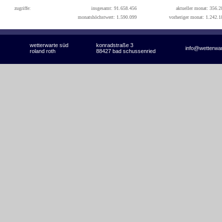
zugriffe:
insgesamt: 91.658.456
aktueller monat: 356.2
monatshöchstwert: 1.590.099
vorheriger monat: 1.242.1
wetterwarte süd
konradstraße 3
info@wetterwa
roland roth
88427 bad schussenried