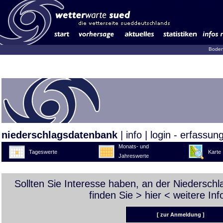
Boden
niederschlagsdatenbank
|
info
|
login - erfassun
Monats- und
Tageswerte
Karte
Jahreswerte
Sollten Sie Interesse haben, an der Niedersch
finden Sie >
hier
< weitere Inf
[ zur Anmeldung ]