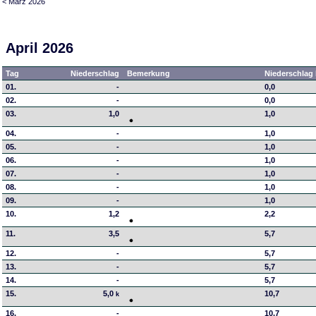
< März 2026
April 2026
Tag
Niederschlag
Bemerkung
Niederschlag 
01.
-
0,0
02.
-
0,0
03.
1,0
1,0
04.
-
1,0
05.
-
1,0
06.
-
1,0
07.
-
1,0
08.
-
1,0
09.
-
1,0
10.
1,2
2,2
11.
3,5
5,7
12.
-
5,7
13.
-
5,7
14.
-
5,7
15.
5,0
10,7
k
16.
-
10,7