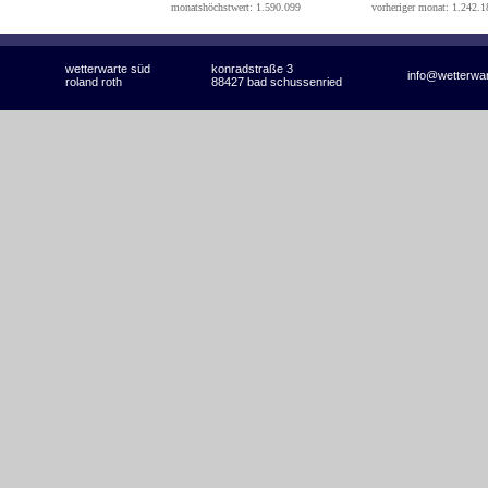
monatshöchstwert: 1.590.099
vorheriger monat: 1.242.1
wetterwarte süd
konradstraße 3
info@wetterwa
roland roth
88427 bad schussenried