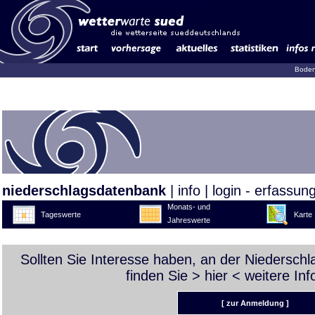
Boden
niederschlagsdatenbank
|
info
|
login - erfassun
Monats- und
Tageswerte
Karte
Jahreswerte
Sollten Sie Interesse haben, an der Niedersch
finden Sie >
hier
< weitere Inf
[ zur Anmeldung ]