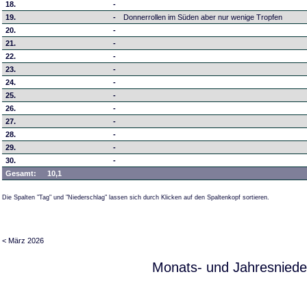
18.
-
19.
-
Donnerrollen im Süden aber nur wenige Tropfen
20.
-
21.
-
22.
-
23.
-
24.
-
25.
-
26.
-
27.
-
28.
-
29.
-
30.
-
Gesamt:
10,1
Die Spalten "Tag" und "Niederschlag" lassen sich durch Klicken auf den Spaltenkopf sortieren.
< März 2026
Monats- und Jahresniede