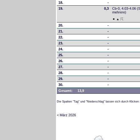
18.
-
19.
0,3
Cb-0, 4.03-4.06 (
mehrere)
20.
-
21.
-
22.
-
23.
-
24.
-
25.
-
26.
-
27.
-
28.
-
29.
-
30.
-
Gesamt:
13,9
Die Spalten "Tag" und "Niederschlag" lassen sich durch Klicken 
< März 2026