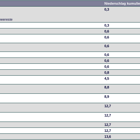
Niederschlag kumulie
0,3
neereste
0,3
0,6
0,6
0,6
0,6
0,6
0,6
0,8
4,5
8,8
8,9
12,7
12,7
12,7
12,7
13,6