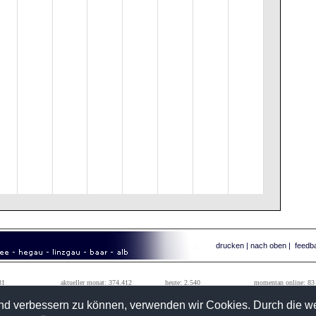
drucken
|
nach oben
|
feedb
81
aktueller monat: 374.412
heute: 2.540
momentan online: 83
99
vorheriger monat: 1.242.184
gestern: 16.039
tageshöchstwert: 111.010
fend verbessern zu können, verwenden wir Cookies. Durch die 