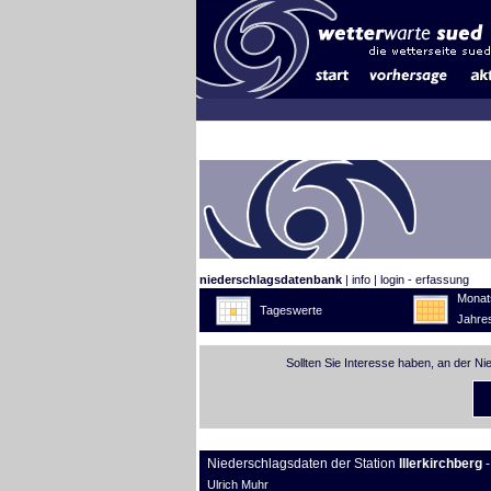
niederschlagsdatenbank
|
info
|
login - erfassung
Monat
Tageswerte
Jahre
Sollten Sie Interesse haben, an der N
Niederschlagsdaten der Station
Illerkirchberg
-
Ulrich Muhr