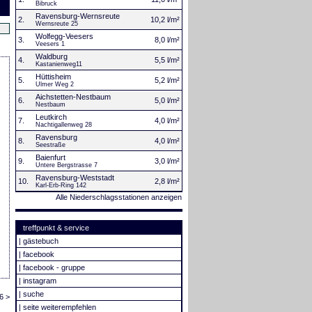
Bibruck
Ravensburg-Wernsreute
2.
10,2 l/m²
Wernsreute 25
Wolfegg-Veesers
3.
8,0 l/m²
Veesers 1
Waldburg
4.
5,5 l/m²
Kastanienweg11
Hüttisheim
5.
5,2 l/m²
Ulmer Weg 2
Aichstetten-Nestbaum
6.
5,0 l/m²
Nestbaum
Leutkirch
7.
4,0 l/m²
Nachtigallenweg 28
Ravensburg
8.
4,0 l/m²
Seestraße
Baienfurt
9.
3,0 l/m²
Untere Bergstrasse 7
Ravensburg-Weststadt
10.
2,8 l/m²
Karl-Erb-Ring 142
Alle Niederschlagsstationen anzeigen
treffpunkt & service
|
gästebuch
|
facebook
|
facebook - gruppe
|
instagram
|
suche
6 >
|
seite weiterempfehlen