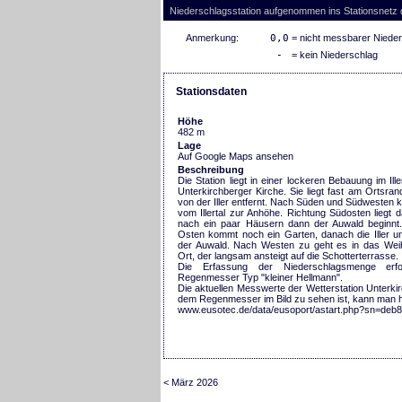
Niederschlagsstation aufgenommen ins Stationsnetz
Anmerkung:
0,0
= nicht messbarer Niede
-
= kein Niederschlag
Stationsdaten
Höhe
482 m
Lage
Auf Google Maps ansehen
Beschreibung
Die Station liegt in einer lockeren Bebauung im Ille
Unterkirchberger Kirche. Sie liegt fast am Ortsra
von der Iller entfernt. Nach Süden und Südwesten 
vom Illertal zur Anhöhe. Richtung Südosten liegt da
nach ein paar Häusern dann der Auwald beginn
Osten kommt noch ein Garten, danach die Iller u
der Auwald. Nach Westen zu geht es in das Wei
Ort, der langsam ansteigt auf die Schotterterrasse.
Die Erfassung der Niederschlagsmenge erfo
Regenmesser Typ "kleiner Hellmann".
Die aktuellen Messwerte der Wetterstation Unterki
dem Regenmesser im Bild zu sehen ist, kann man hi
www.eusotec.de/data/eusoport/astart.php?sn=deb
< März 2026