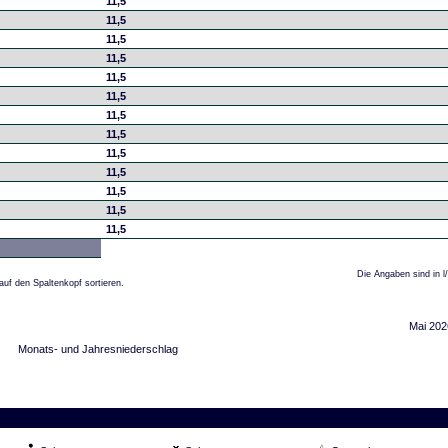
11,5
11,5
11,5
11,5
11,5
11,5
11,5
11,5
11,5
11,5
11,5
11,5
11,5
Die Angaben sind in l
auf den Spaltenkopf sortieren.
Mai 202
Monats- und Jahresniederschlag