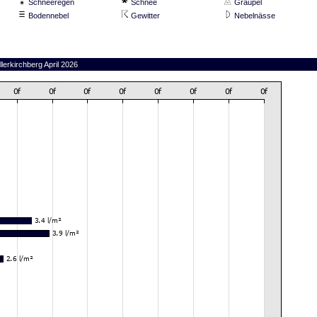
Schneeregen
Schnee
Graupel
Bodennebel
Gewitter
Nebelnässe
lerkirchberg April 2026