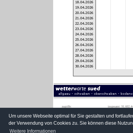
zugriffe:
insgesamt: 91.602.4
monatshöchstwert: 1.590.0
Um unsere Webseite optimal für Sie gestalten und fortlau
der Verwendung von Cookies zu. Sie können diese Nutzung
wetterwarte süd
konradstraße 3
Weitere Informationen
roland roth
88427 bad sch