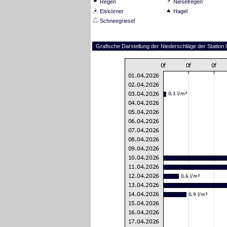
Regen
Nieselregen
Eiskörner
Hagel
Schneegriesel
Grafische Darstellung der Niederschläge der Station Il