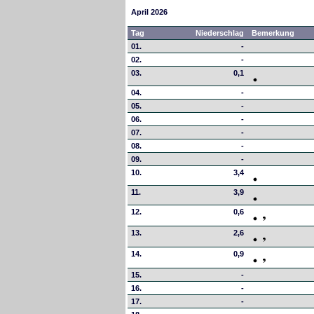
April 2026
Tag
Niederschlag
Bemerkung
01.
-
02.
-
03.
0,1
04.
-
05.
-
06.
-
07.
-
08.
-
09.
-
10.
3,4
11.
3,9
12.
0,6
13.
2,6
14.
0,9
15.
-
16.
-
17.
-