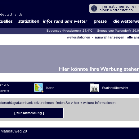
Bodensee (Kressbronn): 24,4°C
- Steegersee (Aulendorf): 26,
wetterstationen -
auswahl anzeigen
|
alle an
s- und
Karte
Stationsübersicht
swerte
iederschlagsdatenbank teilzunehmen, finden Sie >
hier
< weitere Informationen.
[ zur Anmeldung ]
 Mahdauweg 20