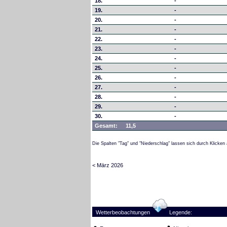
18.
-
19.
-
20.
-
21.
-
22.
-
23.
-
24.
-
25.
-
26.
-
27.
-
28.
-
29.
-
30.
-
Gesamt:
11,5
Die Spalten "Tag" und "Niederschlag" lassen sich durch Klicken 
< März 2026
Wetterbeobachtungen
Legende: