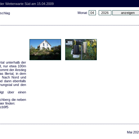
 der Wetterwarte Süd am 15.04.2009
Monat:
.
rschlag
rtal unterhalb der
nd, nur etwa 100m
kommt der Anstieg
s Illertal, in dem
t. Nach Nord und
nd dann ebenfalls
hungstal und den
lgt über einen
rchberg die neben
er finden:
8cb9f5
Mai 202