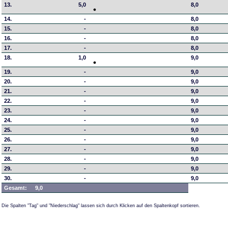
13.
5,0
8,0
14.
-
8,0
15.
-
8,0
16.
-
8,0
17.
-
8,0
18.
1,0
9,0
19.
-
9,0
20.
-
9,0
21.
-
9,0
22.
-
9,0
23.
-
9,0
24.
-
9,0
25.
-
9,0
26.
-
9,0
27.
-
9,0
28.
-
9,0
29.
-
9,0
30.
-
9,0
Gesamt:
9,0
Die Spalten "Tag" und "Niederschlag" lassen sich durch Klicken auf den Spaltenkopf sortieren.