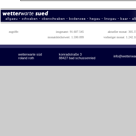
zugriffe:
insgesamt: 91.607.545
aktueller monat: 305.3
monatshöchstwert: 1.590.099
vorheriger monat: 1.242.1
wetterwarte süd
konradstraße 3
info@wetterwa
roland roth
88427 bad schussenried