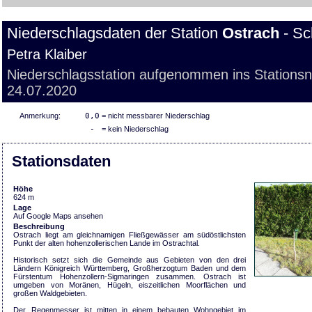
Niederschlagsdaten der Station
Ostrach
- Sc
Petra Klaiber
Niederschlagsstation aufgenommen ins Stations
24.07.2020
Anmerkung:
0,0
= nicht messbarer Niederschlag
-
= kein Niederschlag
Stationsdaten
Höhe
624 m
Lage
Auf Google Maps ansehen
Beschreibung
Ostrach liegt am gleichnamigen Fließgewässer am südöstlichsten
Punkt der alten hohenzollerischen Lande im Ostrachtal.
Historisch setzt sich die Gemeinde aus Gebieten von den drei
Ländern Königreich Württemberg, Großherzogtum Baden und dem
Fürstentum Hohenzollern-Sigmaringen zusammen. Ostrach ist
umgeben von Moränen, Hügeln, eiszeitlichen Moorflächen und
großen Waldgebieten.
Der Regenmesser ist mitten in einem bebauten Wohngebiet im