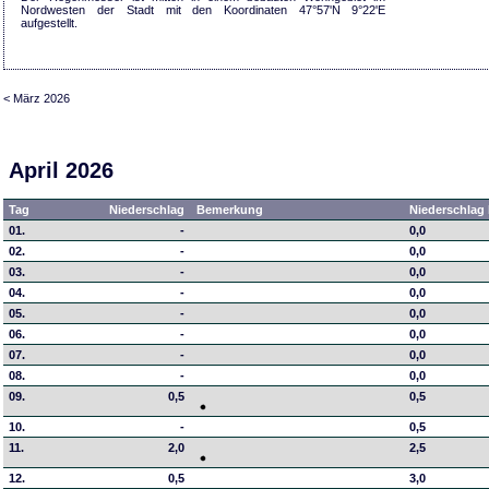
Nordwesten der Stadt mit den Koordinaten 47°57'N 9°22'E
aufgestellt.
< März 2026
April 2026
Tag
Niederschlag
Bemerkung
Niederschlag 
01.
-
0,0
02.
-
0,0
03.
-
0,0
04.
-
0,0
05.
-
0,0
06.
-
0,0
07.
-
0,0
08.
-
0,0
09.
0,5
0,5
10.
-
0,5
11.
2,0
2,5
12.
0,5
3,0