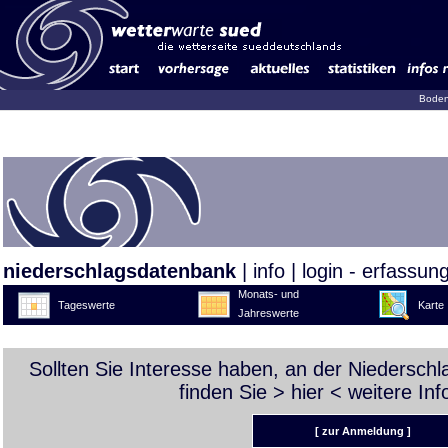
Boden
niederschlagsdatenbank
|
info
|
login - erfassun
Monats- und
Tageswerte
Karte
Jahreswerte
Sollten Sie Interesse haben, an der Niedersch
finden Sie >
hier
< weitere Inf
[ zur Anmeldung ]