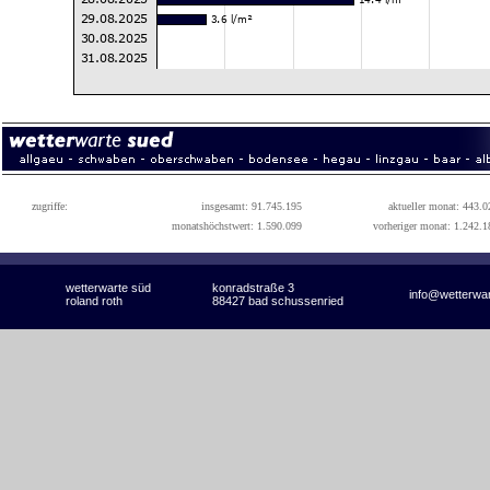
zugriffe:
insgesamt: 91.745.195
aktueller monat: 443.0
monatshöchstwert: 1.590.099
vorheriger monat: 1.242.1
wetterwarte süd
konradstraße 3
info@wetterwa
roland roth
88427 bad schussenried