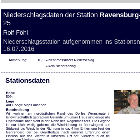
Niederschlagsdaten der Station
Ravensburg
25
Rolf Föhl
Niederschlagsstation aufgenommen ins Stations
16.07.2016
Anmerkung:
0,0
= nicht messbarer Niederschlag
-
= kein Niederschlag
Stationsdaten
Höhe
509 m
Lage
Auf Google Maps ansehen
Beschreibung
Wir wohnen am nordöstlichen Rand des Dorfes Wernsreute in
landwirtschaftlich geprägtem Gelände um unser Haus sind einige alte
Obstbäume aber nicht in der Nähe des Regenmessers. Die Gegend
ist nur leicht wellig geformt, die Windrichtung ist überwiegend aus
Südwest bis West. In der Richtung in ca. 4 km Entfernung liegt der
Gehrenberg der bei Gewitterlage nach unserer Erfahrung einen
Einfluss auf das Wetter in unserem Ort hat, vielleicht auch bei
normalem Niederschlag.