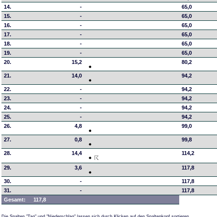
14.
-
65,0
15.
-
65,0
16.
-
65,0
17.
-
65,0
18.
-
65,0
19.
-
65,0
20.
15,2
80,2
21.
14,0
94,2
22.
-
94,2
23.
-
94,2
24.
-
94,2
25.
-
94,2
26.
4,8
99,0
27.
0,8
99,8
28.
14,4
114,2
29.
3,6
117,8
30.
-
117,8
31.
-
117,8
Gesamt:
117,8
Die Spalten "Tag" und "Niederschlag" lassen sich durch Klicken auf den Spaltenkopf sortieren.