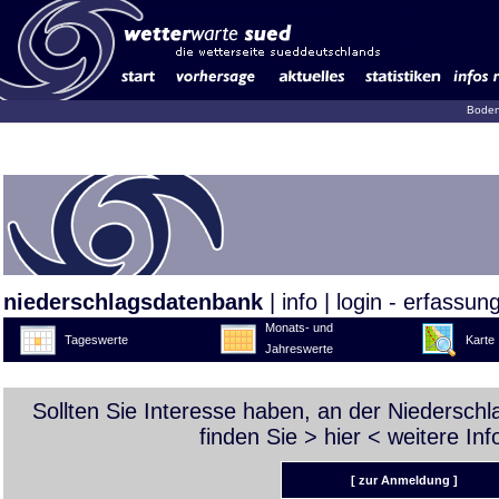
Boden
niederschlagsdatenbank
|
info
|
login - erfassun
Monats- und
Tageswerte
Karte
Jahreswerte
Sollten Sie Interesse haben, an der Niedersch
finden Sie >
hier
< weitere Inf
[ zur Anmeldung ]