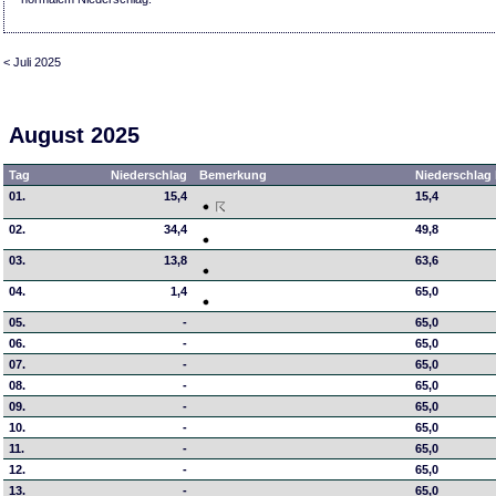
< Juli 2025
August 2025
Tag
Niederschlag
Bemerkung
Niederschlag 
01.
15,4
15,4
02.
34,4
49,8
03.
13,8
63,6
04.
1,4
65,0
05.
-
65,0
06.
-
65,0
07.
-
65,0
08.
-
65,0
09.
-
65,0
10.
-
65,0
11.
-
65,0
12.
-
65,0
13.
-
65,0