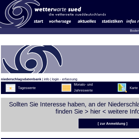
Boden
niederschlagsdatenbank
|
info
|
login - erfassung
Monats- und
Tageswerte
Karte
Jahreswerte
Sollten Sie Interesse haben, an der Niedersch
finden Sie >
hier
< weitere Inf
[ zur Anmeldung ]