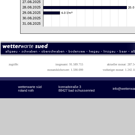
zugriffe:
insgesamt: 91.589.715
aktueller monat: 287.5
monatshöchstwert: 1.590.099
vorheriger monat: 1.242.1
wetterwarte süd
konradstraße 3
info@wetterwa
roland roth
88427 bad schussenried