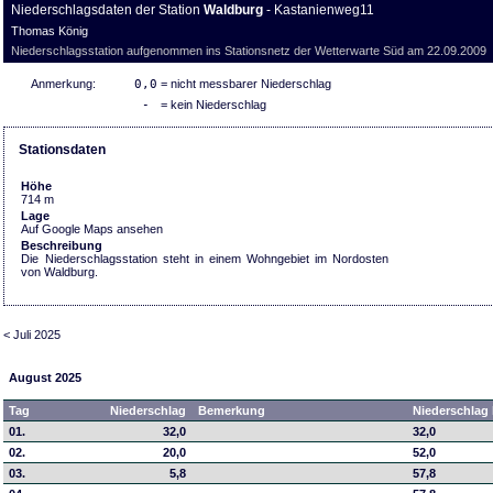
Niederschlagsdaten der Station
Waldburg
- Kastanienweg11
Thomas König
Niederschlagsstation aufgenommen ins Stationsnetz der Wetterwarte Süd am 22.09.2009
Anmerkung:
0,0
= nicht messbarer Niederschlag
-
= kein Niederschlag
Stationsdaten
Höhe
714 m
Lage
Auf Google Maps ansehen
Beschreibung
Die Niederschlagsstation steht in einem Wohngebiet im Nordosten
von Waldburg.
< Juli 2025
August 2025
Tag
Niederschlag
Bemerkung
Niederschlag 
01.
32,0
32,0
02.
20,0
52,0
03.
5,8
57,8