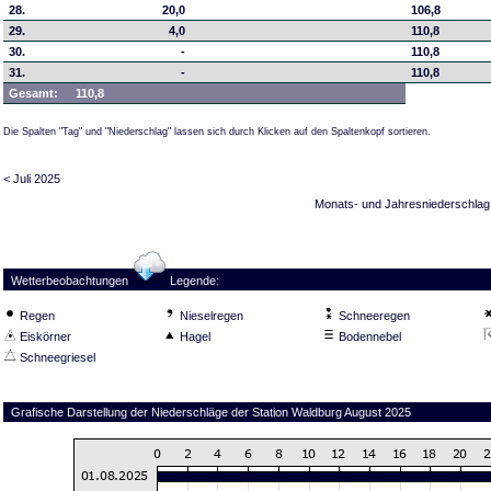
28.
20,0
106,8
29.
4,0
110,8
30.
-
110,8
31.
-
110,8
Gesamt:
110,8
Die Spalten "Tag" und "Niederschlag" lassen sich durch Klicken auf den Spaltenkopf sortieren.
< Juli 2025
Monats- und Jahresniederschlag
Wetterbeobachtungen
Legende:
Regen
Nieselregen
Schneeregen
Eiskörner
Hagel
Bodennebel
Schneegriesel
Grafische Darstellung der Niederschläge der Station Waldburg August 2025