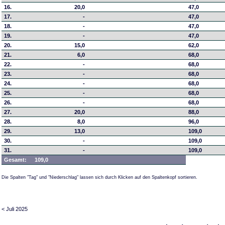
16.
20,0
47,0
17.
-
47,0
18.
-
47,0
19.
-
47,0
20.
15,0
62,0
21.
6,0
68,0
22.
-
68,0
23.
-
68,0
24.
-
68,0
25.
-
68,0
26.
-
68,0
27.
20,0
88,0
28.
8,0
96,0
29.
13,0
109,0
30.
-
109,0
31.
-
109,0
Gesamt:
109,0
Die Spalten "Tag" und "Niederschlag" lassen sich durch Klicken auf den Spaltenkopf sortieren.
< Juli 2025