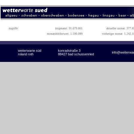
zugriffe:
insgesamt: 91.679.861
aktueller monat: 377.6
monatshöchstwert: 1.590.099
vorheriger monat: 1.242.1
wetterwarte süd
konradstraße 3
info@wetterwa
roland roth
88427 bad schussenried