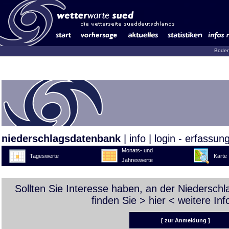
Boden
niederschlagsdatenbank
|
info
|
login - erfassun
Monats- und
Tageswerte
Karte
Jahreswerte
Sollten Sie Interesse haben, an der Niedersch
finden Sie >
hier
< weitere Inf
[ zur Anmeldung ]