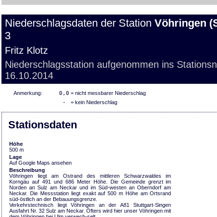
Niederschlagsdaten der Station
Vöhringen (
3
Fritz Klotz
Niederschlagsstation aufgenommen ins Stations
16.10.2014
Anmerkung:
0,0
= nicht messbarer Niederschlag
-
= kein Niederschlag
Stationsdaten
Höhe
500 m
Lage
Auf Google Maps ansehen
Beschreibung
Vöhringen liegt am Ostrand des mittleren Schwarzwaldes im
Korngäu auf 491 und 686 Meter Höhe. Die Gemeinde grenzt im
Norden an Sulz am Neckar und im Süd-westen an Oberndorf am
Neckar. Die Messstation liegt exakt auf 500 m Höhe am Ortsrand
süd-östlich an der Bebauungsgrenze.
Verkehrstechnisch liegt Vöhringen an der A81 Stuttgart-Singen
Ausfahrt Nr. 32 Sulz am Neckar. Öfters wird hier unser Vöhringen mit
dem Vöhringen bei Ulm verwech-selt.