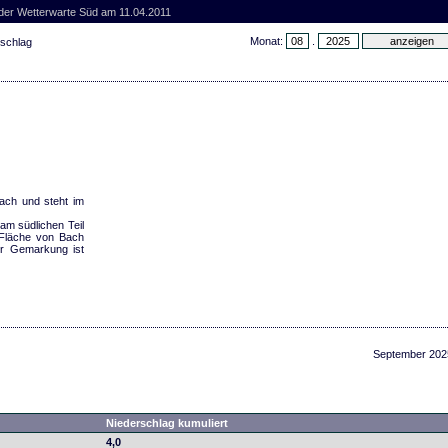
der Wetterwarte Süd am 11.04.2011
Monat:
.
rschlag
Bach und steht im
 am südlichen Teil
 Fläche von Bach
der Gemarkung ist
September 202
Niederschlag kumuliert
4,0