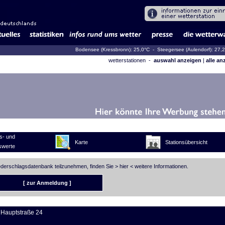
Bodensee (Kressbronn): 25,0°C
- Steegersee (Aulendorf): 27,
wetterstationen -
auswahl anzeigen
|
alle an
s- und
Karte
Stationsübersicht
swerte
iederschlagsdatenbank teilzunehmen, finden Sie >
hier
< weitere Informationen.
[ zur Anmeldung ]
 Hauptstraße 24