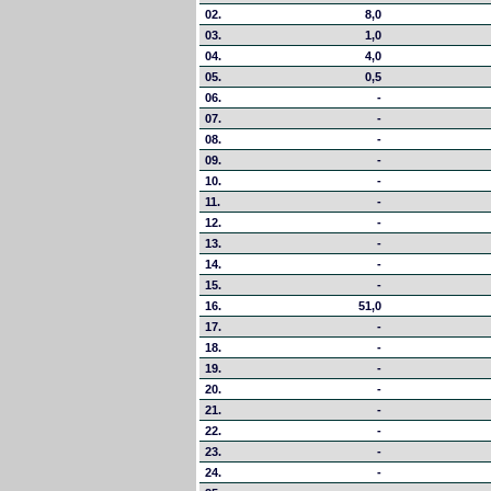
02.
8,0
03.
1,0
04.
4,0
05.
0,5
06.
-
07.
-
08.
-
09.
-
10.
-
11.
-
12.
-
13.
-
14.
-
15.
-
16.
51,0
17.
-
18.
-
19.
-
20.
-
21.
-
22.
-
23.
-
24.
-