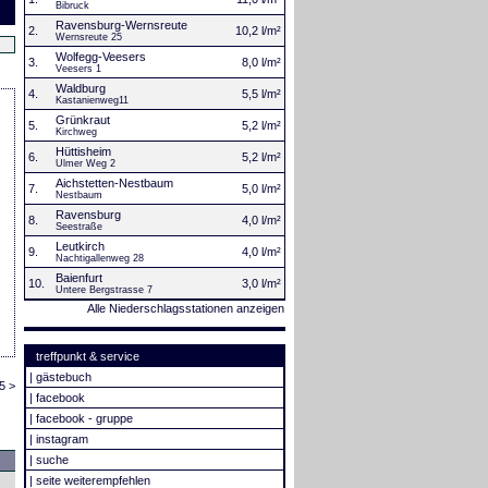
Bibruck
Ravensburg-Wernsreute
2.
10,2 l/m²
Wernsreute 25
Wolfegg-Veesers
3.
8,0 l/m²
Veesers 1
Waldburg
4.
5,5 l/m²
Kastanienweg11
Grünkraut
5.
5,2 l/m²
Kirchweg
Hüttisheim
6.
5,2 l/m²
Ulmer Weg 2
Aichstetten-Nestbaum
7.
5,0 l/m²
Nestbaum
Ravensburg
8.
4,0 l/m²
Seestraße
Leutkirch
9.
4,0 l/m²
Nachtigallenweg 28
Baienfurt
10.
3,0 l/m²
Untere Bergstrasse 7
Alle Niederschlagsstationen anzeigen
treffpunkt & service
|
gästebuch
5 >
|
facebook
|
facebook - gruppe
|
instagram
|
suche
|
seite weiterempfehlen