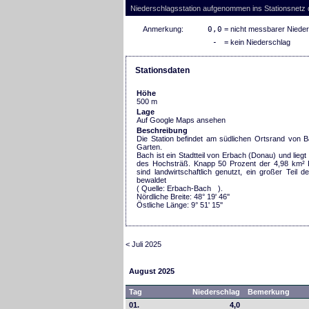
Niederschlagsstation aufgenommen ins Stationsnetz 
Anmerkung:
0,0
= nicht messbarer Niede
-
= kein Niederschlag
Stationsdaten
Höhe
500 m
Lage
Auf Google Maps ansehen
Beschreibung
Die Station befindet am südlichen Ortsrand von 
Garten.
Bach ist ein Stadtteil von Erbach (Donau) und liegt
des Hochsträß. Knapp 50 Prozent der 4,98 km²
sind landwirtschaftlich genutzt, ein großer Teil 
bewaldet
( Quelle:
Erbach-Bach
).
Nördliche Breite: 48° 19' 46''
Östliche Länge: 9° 51' 15''
< Juli 2025
August 2025
Tag
Niederschlag
Bemerkung
01.
4,0