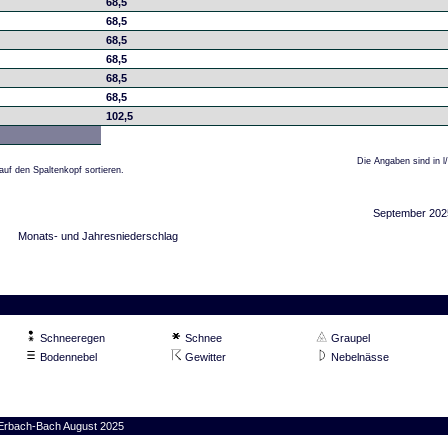
68,5
68,5
68,5
68,5
68,5
68,5
102,5
Die Angaben sind in l
auf den Spaltenkopf sortieren.
September 202
Monats- und Jahresniederschlag
Schneeregen
Schnee
Graupel
Bodennebel
Gewitter
Nebelnässe
n Erbach-Bach August 2025