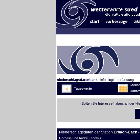
niederschlagsdatenbank
|
info
|
login - erfassung
Monat
Tageswerte
Jahre
Sollten Sie Interesse haben, an der N
Niederschlagsdaten der Station
Erbach-Bach
-
Cornelia und André Langlois