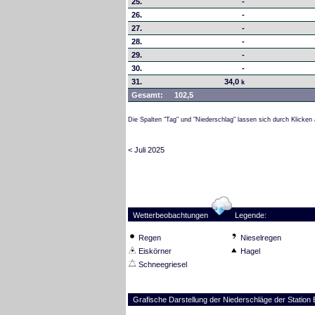
25.
-
26.
-
27.
-
28.
-
29.
-
30.
-
31.
34,0
k
Gesamt:
102,5
Die Spalten "Tag" und "Niederschlag" lassen sich durch Klicken 
< Juli 2025
Wetterbeobachtungen
Legende:
Regen
Nieselregen
Eiskörner
Hagel
Schneegriesel
Grafische Darstellung der Niederschläge der Statio