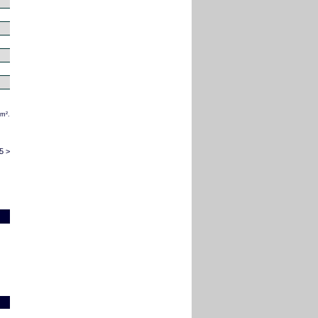
/m².
5 >