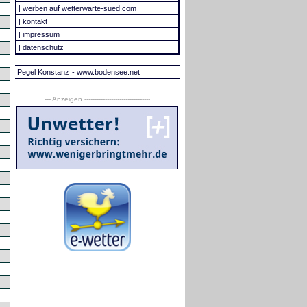
|
werben auf wetterwarte-sued.com
|
kontakt
|
impressum
|
datenschutz
Pegel Konstanz
- www.bodensee.net
--- Anzeigen --------------------------------