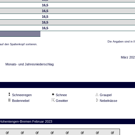
16,5
16,5
16,5
16,5
16,5
Die Angaben sind in l
auf den Spaltenkopf sortieren.
März 202
Monats- und Jahresniederschlag
Schneeregen
Schnee
Graupel
Bodennebel
Gewitter
Nebelnässe
on Hohentengen-Bremen Februar 2023