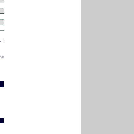
/m².
3 >