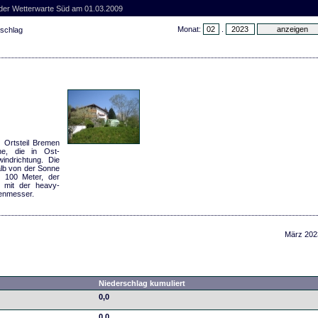
 der Wetterwarte Süd am 01.03.2009
Monat:
.
rschlag
 Ortsteil Bremen
nne, die in Ost-
indrichtung. Die
alb von der Sonne
. 100 Meter, der
 mit der heavy-
enmesser.
März 202
Niederschlag kumuliert
0,0
0,0