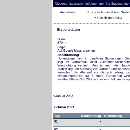
Niederschlagsstation aufgenommen ins Stationsnetz
Anmerkung:
0,0
= nicht messbarer Niede
-
= kein Niederschlag
Stationsdaten
Höhe
570 m
Lage
Auf Google Maps ansehen
Beschreibung
Hohentengen liegt im Landkreis Sigmaringen. Der
liegt im Ostrachtal, einer Gletscher-Abflussri
Westrichtung verläuft. Dies ist auch die Hauptw
Station liegt am Südhang zur Ostrach und ist desh
verwöhnt. Der Abstand zur Ostrach beträgt ca
Höhenunterschied ca. 5 Meter. Gemessen wird
weather-Station WS 2800 und einem Hellmann Reg
< Januar 2023
Februar 2023
Tag
Niederschlag
Bemerkung
01.
-
02.
-