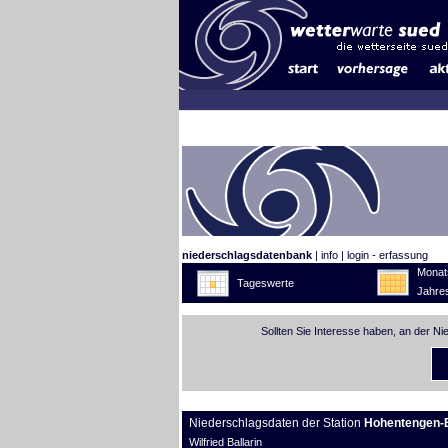
niederschlagsdatenbank
|
info
|
login - erfassung
Monat
Tageswerte
Jahre
Sollten Sie Interesse haben, an der N
Niederschlagsdaten der Station
Hohentengen-
Wilfried Ballarin