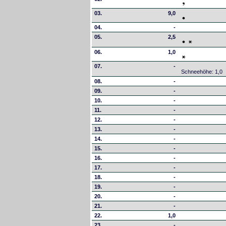
03.
9,0
04.
-
05.
2,5
06.
1,0
07.
-
Schneehöhe: 1,0
08.
-
09.
-
10.
-
11.
-
12.
-
13.
-
14.
-
15.
-
16.
-
17.
-
18.
-
19.
-
20.
-
21.
-
22.
1,0
23.
-