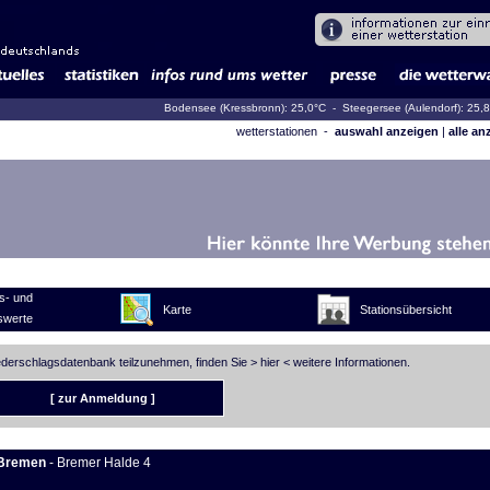
Bodensee (Kressbronn): 25,0°C
- Steegersee (Aulendorf): 25,
wetterstationen -
auswahl anzeigen
|
alle an
s- und
Karte
Stationsübersicht
swerte
iederschlagsdatenbank teilzunehmen, finden Sie >
hier
< weitere Informationen.
[ zur Anmeldung ]
Bremen
- Bremer Halde 4