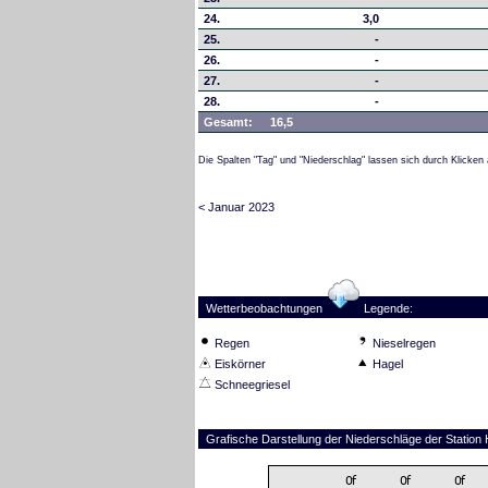
24.
3,0
25.
-
26.
-
27.
-
28.
-
Gesamt:
16,5
Die Spalten "Tag" und "Niederschlag" lassen sich durch Klicken 
< Januar 2023
Wetterbeobachtungen
Legende:
Regen
Nieselregen
Eiskörner
Hagel
Schneegriesel
Grafische Darstellung der Niederschläge der Stati