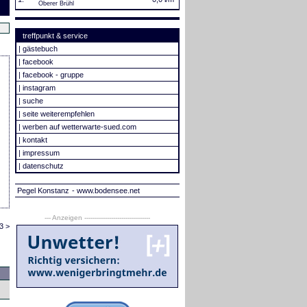
Oberer Brühl
treffpunkt & service
|
gästebuch
|
facebook
|
facebook - gruppe
|
instagram
|
suche
|
seite weiterempfehlen
|
werben auf wetterwarte-sued.com
|
kontakt
|
impressum
|
datenschutz
Pegel Konstanz
- www.bodensee.net
--- Anzeigen --------------------------------
3 >