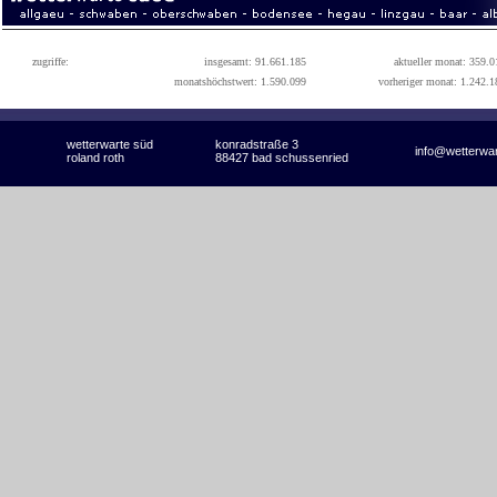
zugriffe:
insgesamt: 91.661.185
aktueller monat: 359.0
monatshöchstwert: 1.590.099
vorheriger monat: 1.242.1
wetterwarte süd
konradstraße 3
info@wetterwa
roland roth
88427 bad schussenried