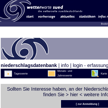
Boden
niederschlagsdatenbank
|
info
|
login - erfassun
Monats- und
Tageswerte
Karte
Jahreswerte
Sollten Sie Interesse haben, an der Niedersch
finden Sie >
hier
< weitere Inf
[ zur Anmeldung ]