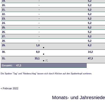
19.
-
5,2
20.
-
5,2
21.
-
5,2
22.
-
5,2
23.
-
5,2
24.
-
5,2
25.
-
5,2
26.
-
5,2
27.
-
5,2
28.
-
5,2
29.
1,0
6,2
30.
8,0
14,2
31.
33,1
47,3
Gesamt:
47,3
Die Spalten "Tag" und "Niederschlag" lassen sich durch Klicken auf den Spaltenkopf sortieren.
< Februar 2022
Monats- und Jahresniede