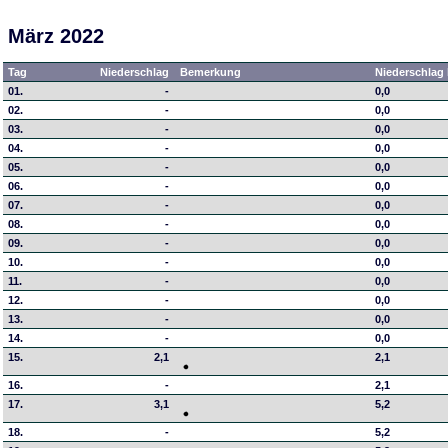
März 2022
Tag
Niederschlag
Bemerkung
Niederschlag 
01.
-
0,0
02.
-
0,0
03.
-
0,0
04.
-
0,0
05.
-
0,0
06.
-
0,0
07.
-
0,0
08.
-
0,0
09.
-
0,0
10.
-
0,0
11.
-
0,0
12.
-
0,0
13.
-
0,0
14.
-
0,0
15.
2,1
2,1
16.
-
2,1
17.
3,1
5,2
18.
-
5,2