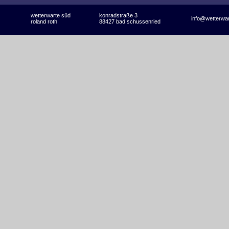
wetterwarte süd
konradstraße 3
info@wetterwa
roland roth
88427 bad schussenried