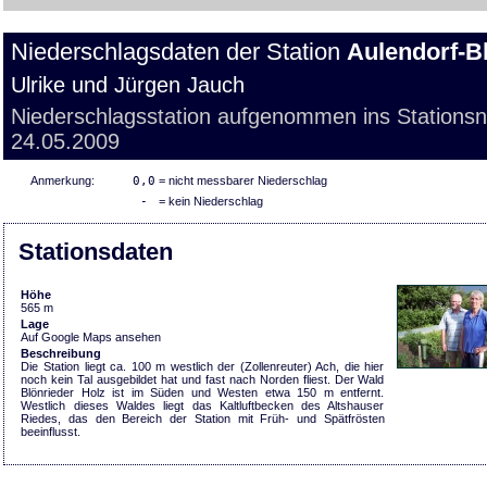
Niederschlagsdaten der Station
Aulendorf-B
Ulrike und Jürgen Jauch
Niederschlagsstation aufgenommen ins Stations
24.05.2009
Anmerkung:
0,0
= nicht messbarer Niederschlag
-
= kein Niederschlag
Stationsdaten
Höhe
565 m
Lage
Auf Google Maps ansehen
Beschreibung
Die Station liegt ca. 100 m westlich der (Zollenreuter) Ach, die hier
noch kein Tal ausgebildet hat und fast nach Norden fliest. Der Wald
Blönrieder Holz ist im Süden und Westen etwa 150 m entfernt.
Westlich dieses Waldes liegt das Kaltluftbecken des Altshauser
Riedes, das den Bereich der Station mit Früh- und Spätfrösten
beeinflusst.