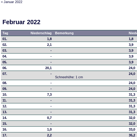
< Januar 2022
Februar 2022
Tag
Niederschlag
Bemerkung
Nied
01.
1,8
1,8
02.
2,1
3,9
03.
-
3,9
04.
-
3,9
05.
-
3,9
06.
20,1
24,0
07.
-
24,0
Schneehöhe: 1 cm
08.
-
24,0
09.
-
24,0
10.
7,3
31,3
11.
-
31,3
12.
-
31,3
13.
-
31,3
14.
0,7
32,0
15.
-
32,0
16.
1,0
33,0
17.
2,2
35,2