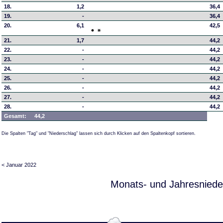
18.
1,2
36,4
19.
-
36,4
20.
6,1
42,5
21.
1,7
44,2
22.
-
44,2
23.
-
44,2
24.
-
44,2
25.
-
44,2
26.
-
44,2
27.
-
44,2
28.
-
44,2
Gesamt:
44,2
Die Spalten "Tag" und "Niederschlag" lassen sich durch Klicken auf den Spaltenkopf sortieren.
< Januar 2022
Monats- und Jahresniede