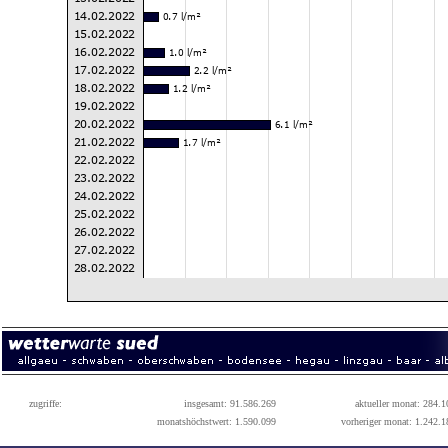
zugriffe:
insgesamt: 91.586.269
aktueller monat: 284.1
monatshöchstwert: 1.590.099
vorheriger monat: 1.242.1